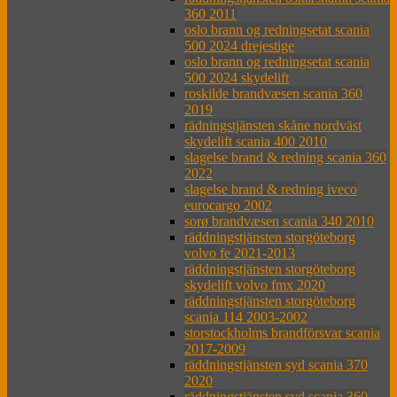
360 2011
oslo brann og redningsetat scania
500 2024 drejestige
oslo brann og redningsetat scania
500 2024 skydelift
roskilde brandvæsen scania 360
2019
rädningstjänsten skåne nordväst
skydelift scania 400 2010
slagelse brand & redning scania 360
2022
slagelse brand & redning iveco
eurocargo 2002
sorø brandvæsen scania 340 2010
räddningstjänsten storgöteborg
volvo fe 2021-2013
räddningstjänsten storgöteborg
skydelift volvo fmx 2020
räddningstjänsten storgöteborg
scania 114 2003-2002
storstockholms brandförsvar scania
2017-2009
räddningstjänsten syd scania 370
2020
räddningstjänsten syd scania 360