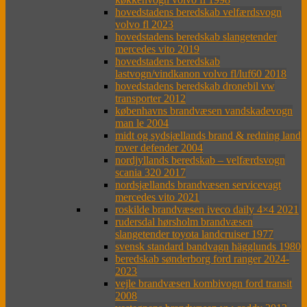
hovedstadens beredskab velfærdsvogn
volvo fl 2023
hovedstadens beredskab slangetender
mercedes vito 2019
hovedstadens beredskab
lastvogn/vindkanon volvo fl/luf60 2018
hovedstadens beredskab dronebil vw
transporter 2012
københavns brandvæsen vandskadevogn
man le 2004
midt og sydsjællands brand & redning land
rover defender 2004
nordjyllands beredskab – velfærdsvogn
scania 320 2017
nordsjællands brandvæsen servicevagt
mercedes vito 2021
roskilde brandvæsen iveco daily 4×4 2021
rudersdal hørsholm brandvæsen
slangetender toyota landcruiser 1977
svensk standard bandvagn hägglunds 1980
beredskab sønderborg ford ranger 2024-
2023
vejle brandvæsen kombivogn ford transit
2008