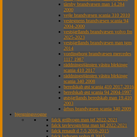
tårnby brandvæsen man 14.284
2000
vejle brandvæsen scania 310 2010
vestegnens brandvæsen scania 94
2004-2000
vestsjællands brandvæsen volvo fm
2025-2023
vestsjællands brandvæsen man tgm
2014
vordingborg brandvæsen mercedes
1117 1987
räddningstjänsten västra blekinge
scania 410 2017
räddningstjänsten västra blekinge
scania 340 2008
beredskab øst scania 410 2017-2016
beredskab øst scania 94 2004-1997
østsjællands beredskab man 19.410
2003
århus brandvæsen scania 340 2009
bjergningsvogne
falck grillvogn man tgl 2022-2021
falck tavlevogn/tma man tgl 2022-2021
falck renault d 7-5 2016-2015
falck ladvogn volvo fl 2015