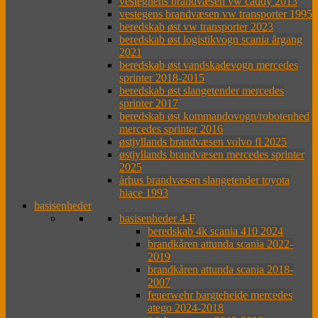
vestegnens brandvæsen vw caddy 2013
vestegens brandvæsen vw transporter 1995
beredskab øst vw transporter 2023
beredskab øst logistikvogn scania årgang
2021
beredskab øst vandskadevogn mercedes
sprinter 2018-2015
beredskab øst slangetender mercedes
sprinter 2017
beredskab øst kommandovogn/robotenhed
mercedes sprinter 2016
østjyllands brandvæsen volvo fl 2025
østjyllands brandvæsen mercedes sprinter
2025
århus brandvæsen slangetender toyota
hiace 1993
basisenheder
basisenheder 4-F
beredskab 4k scania 410 2024
brandkåren attunda scania 2022-
2019
brandkåren attunda scania 2018-
2007
feuerwehr bargteheide mercedes
atego 2024-2018