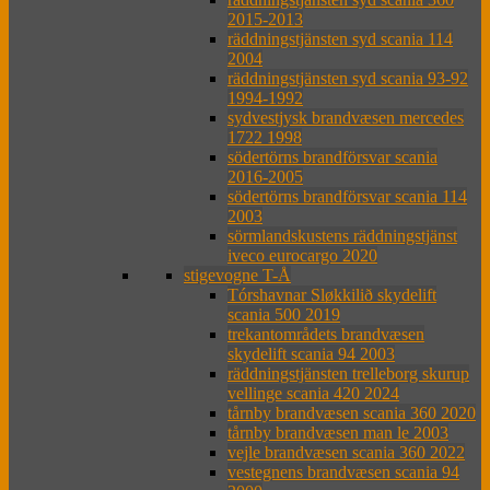
2015-2013
räddningstjänsten syd scania 114
2004
räddningstjänsten syd scania 93-92
1994-1992
sydvestjysk brandvæsen mercedes
1722 1998
södertörns brandförsvar scania
2016-2005
södertörns brandförsvar scania 114
2003
sörmlandskustens räddningstjänst
iveco eurocargo 2020
stigevogne T-Å
Tórshavnar Sløkkilið skydelift
scania 500 2019
trekantområdets brandvæsen
skydelift scania 94 2003
räddningstjänsten trelleborg skurup
vellinge scania 420 2024
tårnby brandvæsen scania 360 2020
tårnby brandvæsen man le 2003
vejle brandvæsen scania 360 2022
vestegnens brandvæsen scania 94