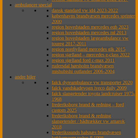
ambulancer special
dansk standard vw id4 2023-2022
københavns brandvæsen mercedes sprinter
2000
region hovedstaden mercedes eqb 2023
region hovedstaden mercedes ml 2013
region hovedstaden lægeambulance vw
toureg 2017-2011
region nordjylland mercedes glk 2015
region sjælland – mercedes e-class 2022
region sjælland ford c-max 2011
rudersdal hørsholm brandvæsen
mishubishi outlander 2006-2004
andre biler
falck dyreambulance vw transporter 2020
falck vandskadevogn iveco daily 2009
falck slangetender toyota landcruiser 1975-
1968
frederiksborg brand & redning – ford
custom 2025
frederiksborg brand & redning
slangetender / bådtrækker vw amarok
2018
frederikssunds halsnæs brandvæsen
køkkenvogn volvo fl 1998