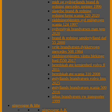
midt og sydsjællands brand &
redning mercedes sprinter 1996
slagelse brand & redning
redning/kemi scania 320 2020
räddningstjänsten syd milijøvogn
scania 124 1997
sydvestjysk brandvæsen man tgm
2020
brand & redning sønderjylland daf
55 2000
vejle brandvæsen dykkervogn
mercedes 508 1984
räddningstjänsten västra blekinge
ford f550 2017
beredskab øst kemienhed volvo fl
2011
beredskab øst scania 310 2008
østjyllands brandvæsen volvo fmx
2025
østjyllands brandvæsen scania 500
2016
århus brandvæsen vw transporter
1999
stigevogne & lifte
stigevogne A-K