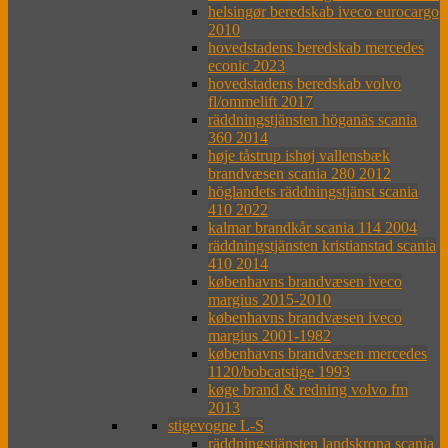
helsingør beredskab iveco eurocargo
2010
hovedstadens beredskab mercedes
econic 2023
hovedstadens beredskab volvo
fl/ommelift 2017
räddningstjänsten höganäs scania
360 2014
høje tåstrup ishøj vallensbæk
brandvæsen scania 280 2012
höglandets räddningstjänst scania
410 2022
kalmar brandkår scania 114 2004
räddningstjänsten kristianstad scania
410 2014
københavns brandvæsen iveco
margius 2015-2010
københavns brandvæsen iveco
margius 2001-1982
københavns brandvæsen mercedes
1120/bobcatstige 1993
køge brand & redning volvo fm
2013
stigevogne L-S
räddningstjänsten landskrona scania