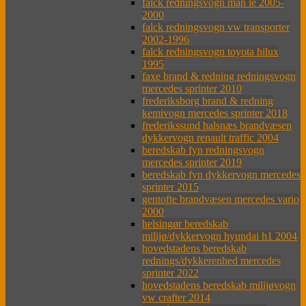
falck redningsvogn man le 2005-
2000
falck redningsvogn vw transporter
2002-1996
falck redningsvogn toyota hilux
1995
faxe brand & redning redningsvogn
mercedes sprinter 2010
frederiksborg brand & redning
kemivogn mercedes sprinter 2018
frederikssund halsnæs brandvæsen
dykkervogn renault traffic 2004
beredskab fyn redningsvogn
mercedes sprinter 2019
beredskab fyn dykkervogn mercedes
sprinter 2015
gentofte brandvæsen mercedes vario
2000
helsingør beredskab
milijø/dykkervogn hyundai h1 2004
hovedstadens beredskab
rednings/dykkerenhed mercedes
sprinter 2022
hovedstadens beredskab milijøvogn
vw crafter 2014