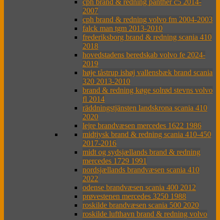
cph brand & redning panther c5 2014-
2007
cph brand & redning volvo fm 2004-2003
falck man tgm 2013-2010
frederiksborg brand & redning scania 410
2018
hovedstadens beredskab volvo fe 2024-
2019
høje tåstrup ishøj vallensbæk brand scania
320 2013-2010
brand & redning køge solrød stevns volvo
fl 2014
räddningstjänsten landskrona scania 410
2020
lejre brandvæsen mercedes 1622 1986
midtjysk brand & redning scania 410-450
2017-2016
midt og sydsjællands brand & redning
mercedes 1729 1991
nordsjællands brandvæsen scania 410
2022
odense brandvæsen scania 400 2012
prøvestenen mercedes 3250 1988
roskilde brandvæsen scania 500 2020
roskilde lufthavn brand & redning volvo