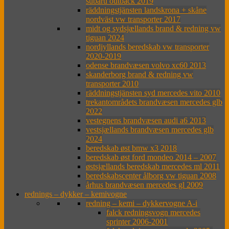
subaru outback 2019
räddningstjänsten landskrona + skåne
nordväst vw transporter 2017
midt og sydsjællands brand & redning vw
tiguan 2024
nordjyllands beredskab vw transporter
2020-2019
odense brandvæsen volvo xc60 2013
skanderborg brand & redning vw
transporter 2010
räddningstjänsten syd mercedes vito 2010
trekantområdets brandvæsen mercedes glb
2022
vestegnens brandvæsen audi a6 2013
vestsjællands brandvæsen mercedes glb
2024
beredskab øst bmw x3 2018
beredskab øst ford mondeo 2014 – 2007
østsjællands beredskab mercedes ml 2011
beredskabscenter ålborg vw tiguan 2008
århus brandvæsen mercedes gl 2009
rednings – dykker – kemivogne
redning – kemi – dykkervogne A-i
falck redningsvogn mercedes
sprinter 2006-2001