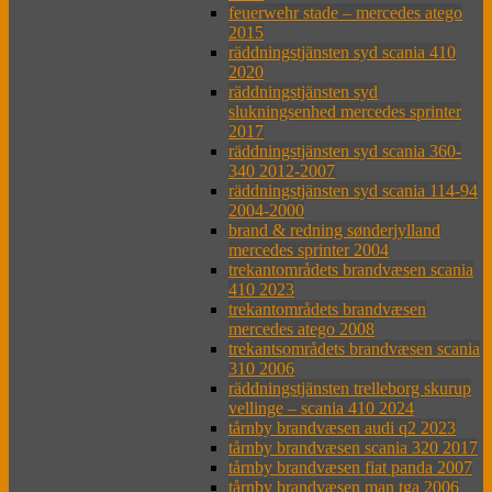
feuerwehr stade – mercedes atego
2015
räddningstjänsten syd scania 410
2020
räddningstjänsten syd
slukningsenhed mercedes sprinter
2017
räddningstjänsten syd scania 360-
340 2012-2007
räddningstjänsten syd scania 114-94
2004-2000
brand & redning sønderjylland
mercedes sprinter 2004
trekantområdets brandvæsen scania
410 2023
trekantområdets brandvæsen
mercedes atego 2008
trekantsområdets brandvæsen scania
310 2006
räddningstjänsten trelleborg skurup
vellinge – scania 410 2024
tårnby brandvæsen audi q2 2023
tårnby brandvæsen scania 320 2017
tårnby brandvæsen fiat panda 2007
tårnby brandvæsen man tga 2006