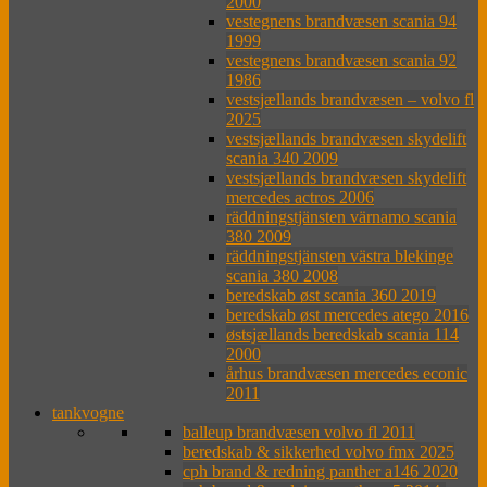
2000
vestegnens brandvæsen scania 94
1999
vestegnens brandvæsen scania 92
1986
vestsjællands brandvæsen – volvo fl
2025
vestsjællands brandvæsen skydelift
scania 340 2009
vestsjællands brandvæsen skydelift
mercedes actros 2006
räddningstjänsten värnamo scania
380 2009
räddningstjänsten västra blekinge
scania 380 2008
beredskab øst scania 360 2019
beredskab øst mercedes atego 2016
østsjællands beredskab scania 114
2000
århus brandvæsen mercedes econic
2011
tankvogne
balleup brandvæsen volvo fl 2011
beredskab & sikkerhed volvo fmx 2025
cph brand & redning panther a146 2020