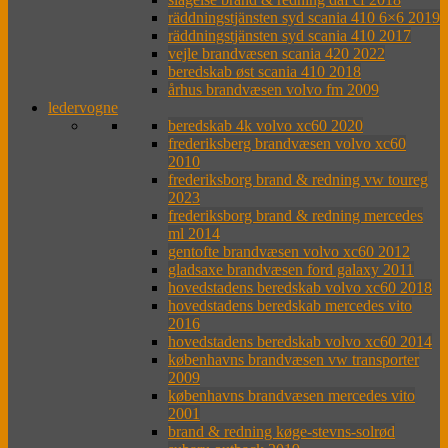
räddningstjänsten syd scania 410 6×6 2019
räddningstjänsten syd scania 410 2017
vejle brandvæsen scania 420 2022
beredskab øst scania 410 2018
århus brandvæsen volvo fm 2009
ledervogne
beredskab 4k volvo xc60 2020
frederiksberg brandvæsen volvo xc60
2010
frederiksborg brand & redning vw toureg
2023
frederiksborg brand & redning mercedes
ml 2014
gentofte brandvæsen volvo xc60 2012
gladsaxe brandvæsen ford galaxy 2011
hovedstadens beredskab volvo xc60 2018
hovedstadens beredskab mercedes vito
2016
hovedstadens beredskab volvo xc60 2014
københavns brandvæsen vw transporter
2009
københavns brandvæsen mercedes vito
2001
brand & redning køge-stevns-solrød