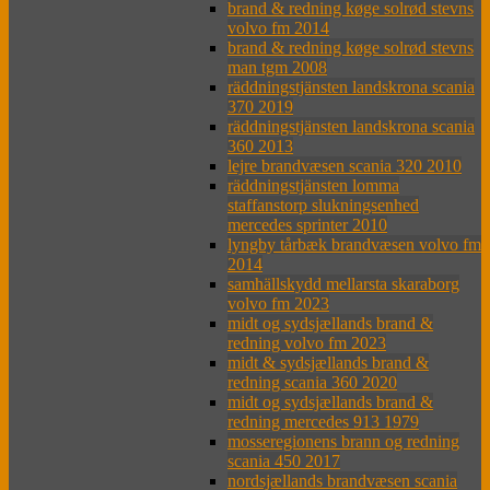
brand & redning køge solrød stevns
volvo fm 2014
brand & redning køge solrød stevns
man tgm 2008
räddningstjänsten landskrona scania
370 2019
räddningstjänsten landskrona scania
360 2013
lejre brandvæsen scania 320 2010
räddningstjänsten lomma
staffanstorp slukningsenhed
mercedes sprinter 2010
lyngby tårbæk brandvæsen volvo fm
2014
samhällskydd mellarsta skaraborg
volvo fm 2023
midt og sydsjællands brand &
redning volvo fm 2023
midt & sydsjællands brand &
redning scania 360 2020
midt og sydsjællands brand &
redning mercedes 913 1979
mosseregionens brann og redning
scania 450 2017
nordsjællands brandvæsen scania