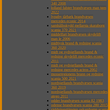
340 2008
lolland falster brandvæsen man tgm
2022
lyngby tårbæk brandvæsen
mercedes econic 2014
samhållsskydd mellarsta skaraborg
scania 370 2021
middelfart brandvæsen skydelift
man le 2006
midtjysk brand & redning scania
360 2020
midt og sydsjællands brand &
redning skydelift mercedes econic
2011
midt og sydsjællands brand &
redning mercedes actros 2002
mosseregionens brann og redning
scania 500 2021
nordsjællands brandvæsen scania
360 2019
nordsjællands brandvæsen mercedes
atego 2011
odder brandvæsen scania 82 1983
odense brandvæsen scania 280 2015
räddningstjänsten oskarshamn scania