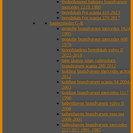
frederikssund halsnæs brandvæsen
mercedes 1219 1980
beredskab fyn scania 410 2023
beredskab fyn scania 370 2017
basisenheder G-R
gentofte brandvæsen mercedes 1824
1995
gentofte brandvæsen mercedes 608
1978
hovedstadens beredskab volvo fl
2022-2018
høje tåstrup ishøj vallensbæk
brandvæsen scania 280 2012
kolding brandvæsen mercedes actros
2012
kolding brandvæsen scania 94 2004-
2003
kolding brandvæsen mercedes 1117
1990
københavns brandvæsen volvo fl
2008
københavns brandvæsen man tga
2008-2001
københavns brandvæsen mercedes
1117-913 1991-1985