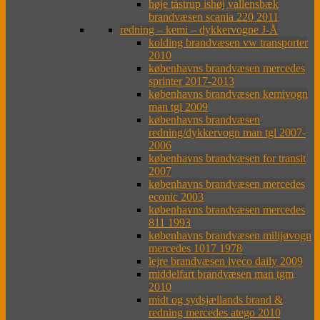
høje tåstrup ishøj vallensbæk
brandvæsen scania 220 2011
redning – kemi – dykkervogne J-Å
kolding brandvæsen vw transporter
2010
københavns brandvæsen mercedes
sprinter 2017-2013
københavns brandvæsen kemivogn
man tgl 2009
københavns brandvæsen
redning/dykkervogn man tgl 2007-
2006
københavns brandvæsen for transit
2007
københavns brandvæsen mercedes
econic 2003
københavns brandvæsen mercedes
811 1993
københavns brandvæsen milijøvogn
mercedes 1017 1978
lejre brandvæsen iveco daily 2009
middelfart brandvæsen man tgm
2010
midt og sydsjællands brand &
redning mercedes atego 2010