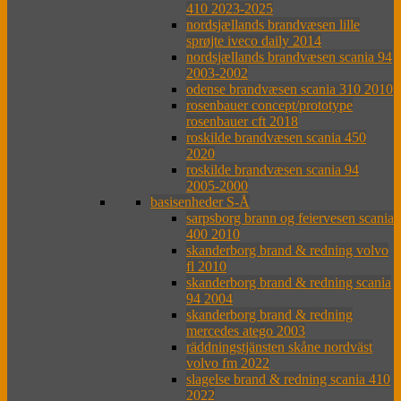
410 2023-2025
nordsjællands brandvæsen lille
sprøjte iveco daily 2014
nordsjællands brandvæsen scania 94
2003-2002
odense brandvæsen scania 310 2010
rosenbauer concept/prototype
rosenbauer cft 2018
roskilde brandvæsen scania 450
2020
roskilde brandvæsen scania 94
2005-2000
basisenheder S-Å
sarpsborg brann og feiervesen scania
400 2010
skanderborg brand & redning volvo
fl 2010
skanderborg brand & redning scania
94 2004
skanderborg brand & redning
mercedes atego 2003
räddningstjänsten skåne nordväst
volvo fm 2022
slagelse brand & redning scania 410
2022