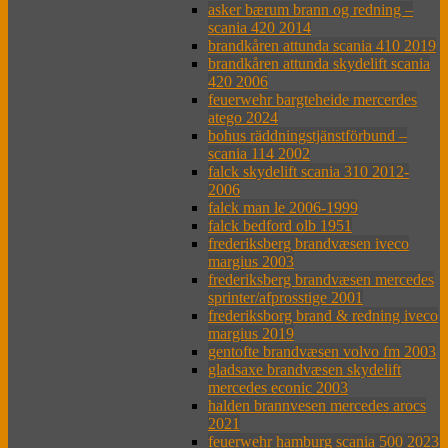
asker bærum brann og redning –
scania 420 2014
brandkåren attunda scania 410 2019
brandkåren attunda skydelift scania
420 2006
feuerwehr bargteheide mercerdes
atego 2024
bohus räddningstjänstförbund –
scania 114 2002
falck skydelift scania 310 2012-
2006
falck man le 2006-1999
falck bedford olb 1951
frederiksberg brandvæsen iveco
margius 2003
frederiksberg brandvæsen mercedes
sprinter/afprosstige 2001
frederiksborg brand & redning iveco
margius 2019
gentofte brandvæsen volvo fm 2003
gladsaxe brandvæsen skydelift
mercedes econic 2003
halden brannvesen mercedes arocs
2021
feuerwehr hamburg scania 500 2023