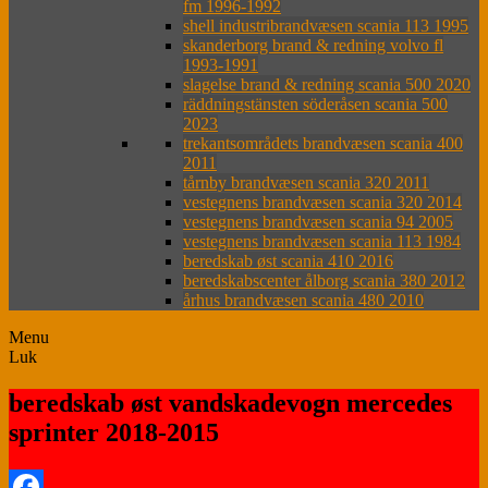
fm 1996-1992
shell industribrandvæsen scania 113 1995
skanderborg brand & redning volvo fl
1993-1991
slagelse brand & redning scania 500 2020
räddningstänsten söderåsen scania 500
2023
trekantsområdets brandvæsen scania 400
2011
tårnby brandvæsen scania 320 2011
vestegnens brandvæsen scania 320 2014
vestegnens brandvæsen scania 94 2005
vestegnens brandvæsen scania 113 1984
beredskab øst scania 410 2016
beredskabscenter ålborg scania 380 2012
århus brandvæsen scania 480 2010
Menu
Luk
beredskab øst vandskadevogn mercedes
sprinter 2018-2015