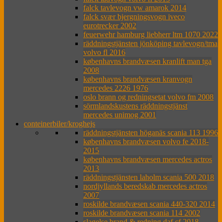
falck tavlevogn vw amarok 2014
falck svær bjergningsvogn iveco
eurotrecker 2002
feuerwehr hamburg liebherr ltm 1070 2022
räddningstjänsten jönköping tavlevogn/tma
volvo fl 2016
københavns brandvæsen kranlift man tga
2008
københavns brandvæsen kranvogn
mercedes 2226 1976
oslo brann og redningsetat volvo fm 2008
sörmlandskustens räddningstjänst
mercedes unimog 2001
conteinerbiler/kroghejs
räddningstjänsten höganäs scania 113 1996
københavns brandvæsen volvo fe 2018-
2015
københavns brandvæsen mercedes actros
2013
räddningstjänsten laholm scania 500 2018
nordjyllands beredskab mercedes actros
2007
roskilde brandvæsen scania 440-320 2014
roskilde brandvæsen scania 114 2002
slagelse brand & redning daf cf 2018