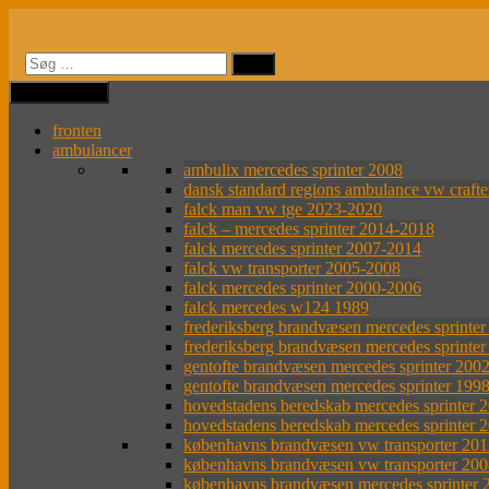
Videre
til
indhold
MENU
MENU
fronten
ambulancer
ambulix mercedes sprinter 2008
dansk standard regions ambulance vw craft
falck man vw tge 2023-2020
falck – mercedes sprinter 2014-2018
falck mercedes sprinter 2007-2014
falck vw transporter 2005-2008
falck mercedes sprinter 2000-2006
falck mercedes w124 1989
frederiksberg brandvæsen mercedes sprinte
frederiksberg brandvæsen mercedes sprinte
gentofte brandvæsen mercedes sprinter 200
gentofte brandvæsen mercedes sprinter 199
hovedstadens beredskab mercedes sprinter 
hovedstadens beredskab mercedes sprinter 
københavns brandvæsen vw transporter 201
københavns brandvæsen vw transporter 20
københavns brandvæsen mercedes sprinter 