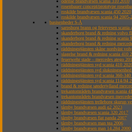
odense brandvæsen scania 310 2010
rosenbauer concept/prototype rosenba
roskilde brandvæsen scania 450 2020
roskilde brandvæsen scania 94 2005-
basisenheder S-Å
sarpsborg brann og feiervesen scania
skanderborg brand & redning volvo f
skanderborg brand & redning scania 
skanderborg brand & redning merced
räddningstjänsten skåne nordväst vol
slagelse brand & redning scania 410 
feuerwehr stade – mercedes atego 20
räddningstjänsten syd scania 410 202
räddningstjänsten syd slukningsenhed
räddningstjänsten syd scania 360-34
räddningstjänsten syd scania 114-94 
brand & redning sønderjylland merced
trekantområdets brandvæsen scania 4
trekantområdets brandvæsen mercede
räddningstjänsten trelleborg skurup v
tårnby brandvæsen audi q2 2023
tårnby brandvæsen scania 320 2017
tårnby brandvæsen fiat panda 2007
tårnby brandvæsen man tga 2006
tårnby brandvæsen man 14.284 2000