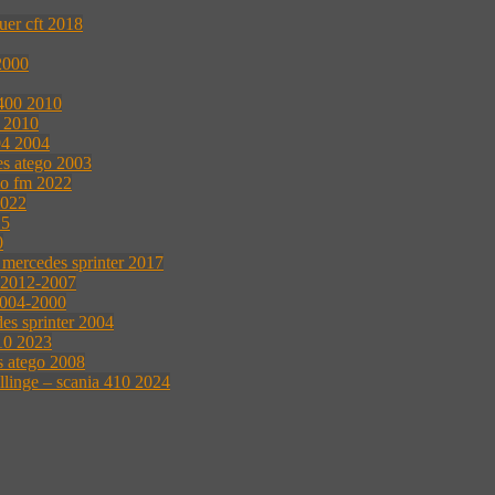
uer cft 2018
2000
 400 2010
l 2010
94 2004
es atego 2003
vo fm 2022
2022
15
0
 mercedes sprinter 2017
0 2012-2007
2004-2000
es sprinter 2004
10 2023
s atego 2008
ellinge – scania 410 2024