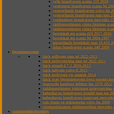
vejle brandvæsen scania 310 2010
vestegnens brandvæsen scania 94 20
vestsjællands brandvæsen volvo fm 
vestsjællands brandvæsen man tgm 2
vordingborg brandvæsen mercedes 1
räddningstjänsten västra blekinge sca
räddningstjänsten västra blekinge sca
beredskab øst scania 410 2017-2016
beredskab øst scania 94 2004-1997
østsjællands beredskab man 19.410 2
århus brandvæsen scania 340 2009
bjergningsvogne
falck grillvogn man tgl 2022-2021
falck tavlevogn/tma man tgl 2022-2021
falck renault d 7-5 2016-2015
falck ladvogn volvo fl 2015
falck tavlevogn vw amarok 2014
falck svær bjergningsvogn iveco eurotrecke
feuerwehr hamburg liebherr ltm 1070 2022
räddningstjänsten jönköping tavlevogn/tma 
københavns brandvæsen kranlift man tga 2
københavns brandvæsen kranvogn mercede
oslo brann og redningsetat volvo fm 2008
sörmlandskustens räddningstjänst mercedes
conteinerbiler/kroghejs