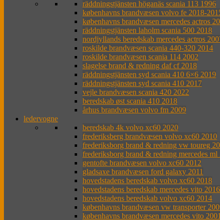
räddningstjänsten höganäs scania 113 1996
københavns brandvæsen volvo fe 2018-201
københavns brandvæsen mercedes actros 2
räddningstjänsten laholm scania 500 2018
nordjyllands beredskab mercedes actros 200
roskilde brandvæsen scania 440-320 2014
roskilde brandvæsen scania 114 2002
slagelse brand & redning daf cf 2018
räddningstjänsten syd scania 410 6×6 2019
räddningstjänsten syd scania 410 2017
vejle brandvæsen scania 420 2022
beredskab øst scania 410 2018
århus brandvæsen volvo fm 2009
ledervogne
beredskab 4k volvo xc60 2020
frederiksberg brandvæsen volvo xc60 2010
frederiksborg brand & redning vw toureg 2
frederiksborg brand & redning mercedes ml
gentofte brandvæsen volvo xc60 2012
gladsaxe brandvæsen ford galaxy 2011
hovedstadens beredskab volvo xc60 2018
hovedstadens beredskab mercedes vito 2016
hovedstadens beredskab volvo xc60 2014
københavns brandvæsen vw transporter 200
københavns brandvæsen mercedes vito 200