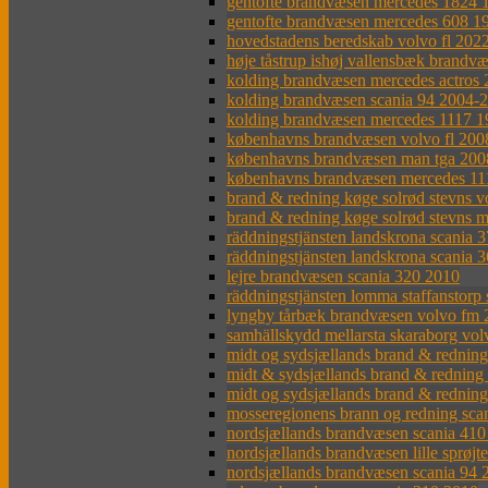
gentofte brandvæsen mercedes 1824 
gentofte brandvæsen mercedes 608 1
hovedstadens beredskab volvo fl 202
høje tåstrup ishøj vallensbæk brandv
kolding brandvæsen mercedes actros
kolding brandvæsen scania 94 2004-
kolding brandvæsen mercedes 1117 1
københavns brandvæsen volvo fl 200
københavns brandvæsen man tga 200
københavns brandvæsen mercedes 11
brand & redning køge solrød stevns 
brand & redning køge solrød stevns 
räddningstjänsten landskrona scania 
räddningstjänsten landskrona scania 
lejre brandvæsen scania 320 2010
räddningstjänsten lomma staffanstorp
lyngby tårbæk brandvæsen volvo fm 
samhällskydd mellarsta skaraborg vo
midt og sydsjællands brand & rednin
midt & sydsjællands brand & redning
midt og sydsjællands brand & rednin
mosseregionens brann og redning sca
nordsjællands brandvæsen scania 41
nordsjællands brandvæsen lille sprøjt
nordsjællands brandvæsen scania 94