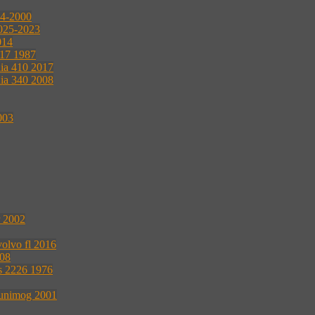
04-2000
2025-2023
014
117 1987
nia 410 2017
nia 340 2008
003
r 2002
volvo fl 2016
008
s 2226 1976
 unimog 2001