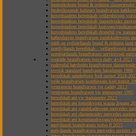
frederiksborg brand & redning slangetende
frederikssunds halsnæs brandvæsen køkken
hovedstadens beredskab velfærdsvogn volvo
hovedstadens beredskab slangetender merce
hovedstadens beredskab lastvogn/vindkanon
hovedstadens beredskab dronebil vw transpo
københavns brandvæsen vandskadevogn ma
midt og sydsjællands brand & redning land 
nordjyllands beredskab – velfærdsvogn sca
nordsjællands brandvæsen servicevagt merc
roskilde brandvæsen iveco daily 4×4 2021
rudersdal hørsholm brandvæsen slangetender
svensk standard bandvagn hägglunds 1980
beredskab sønderborg ford ranger 2024-202
vejle brandvæsen kombivogn ford transit 2
vestegnens brandvæsen vw caddy 2013
vestegens brandvæsen vw transporter 1995
beredskab øst vw transporter 2023
beredskab øst logistikvogn scania årgang 2
beredskab øst vandskadevogn mercedes spr
beredskab øst slangetender mercedes sprinte
beredskab øst kommandovogn/robotenhed me
østjyllands brandvæsen volvo fl 2025
østjyllands brandvæsen mercedes sprinter 2
århus brandvæsen slangetender toyota hiace