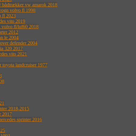
r / bådtrækker vw amarok 2018
vogn volvo fl 1998
 fl 2023
des vito 2019
 volvo fl/luf60 2018
rter 2012
n le 2004
rover defender 2004
nia 320 2017
edes vito 2021
 toyota landcruiser 1977
3
008
021
inter 2018-2015
r 2017
rcedes sprinter 2016
025
 1993