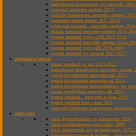
københavns brandvæsen vw caravelle 2003
responce mercedes sprinter 2015
roskilde brandvæsen mercedes sprinter 201
samariten renault master 2017-2014
schleswig holstein – mercedes sprinter 202
skånsk standard mercedes sprinter 2010-20
svensk standard volvo xc90 2019-2018
svensk standard mercedes sprinter 2014-20
svensk standard volvo s80 2010-2000
svensk standard vw amarok 2022-2017
ambulancer special
dansk standard vw id4 2023-2022
københavns brandvæsen mercedes sprinter 
region hovedstaden mercedes eqb 2023
region hovedstaden mercedes ml 2013
region hovedstaden lægeambulance vw tou
region nordjylland mercedes glk 2015
region sjælland – mercedes e-class 2022
region sjælland ford c-max 2011
rudersdal hørsholm brandvæsen mishubishi 
andre biler
falck dyreambulance vw transporter 2020
falck vandskadevogn iveco daily 2009
falck slangetender toyota landcruiser 1975-
frederiksborg brand & redning – ford custo