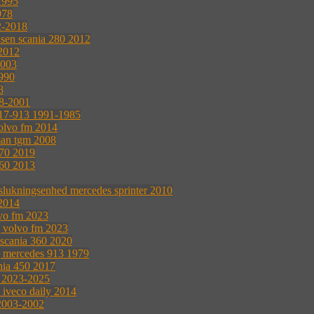
1995
978
2-2018
æsen scania 280 2012
 2012
2003
990
8
8-2001
17-913 1991-1985
volvo fm 2014
man tgm 2008
370 2019
360 2013
 slukningsenhed mercedes sprinter 2010
2014
lvo fm 2023
g volvo fm 2023
 scania 360 2020
g mercedes 913 1979
nia 450 2017
0 2023-2025
e iveco daily 2014
 2003-2002