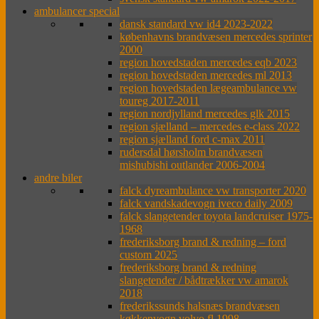
ambulancer special
dansk standard vw id4 2023-2022
københavns brandvæsen mercedes sprinter
2000
region hovedstaden mercedes eqb 2023
region hovedstaden mercedes ml 2013
region hovedstaden lægeambulance vw
toureg 2017-2011
region nordjylland mercedes glk 2015
region sjælland – mercedes e-class 2022
region sjælland ford c-max 2011
rudersdal hørsholm brandvæsen
mishubishi outlander 2006-2004
andre biler
falck dyreambulance vw transporter 2020
falck vandskadevogn iveco daily 2009
falck slangetender toyota landcruiser 1975-
1968
frederiksborg brand & redning – ford
custom 2025
frederiksborg brand & redning
slangetender / bådtrækker vw amarok
2018
frederikssunds halsnæs brandvæsen
køkkenvogn volvo fl 1998