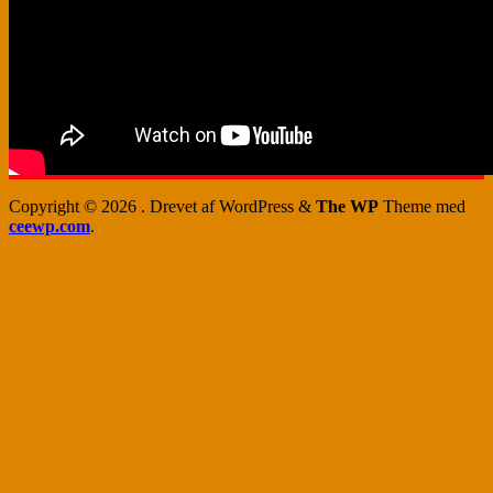
Copyright © 2026
. Drevet af WordPress
&
The WP
Theme med
ceewp.com
.