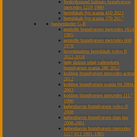
frederikssund halsnæs brandvæsen
mercedes 1219 1980
beredskab fyn scania 410 2023
beredskab fyn scania 370 2017
basisenheder G-R
gentofte brandvæsen mercedes 1824
1995
gentofte brandvæsen mercedes 608
1978
hovedstadens beredskab volvo fl
2022-2018
høje tåstrup ishøj vallensbæk
brandvæsen scania 280 2012
kolding brandvæsen mercedes actros
2012
kolding brandvæsen scania 94 2004-
2003
kolding brandvæsen mercedes 1117
1990
københavns brandvæsen volvo fl
2008
københavns brandvæsen man tga
2008-2001
københavns brandvæsen mercedes
1117-913 1991-1985