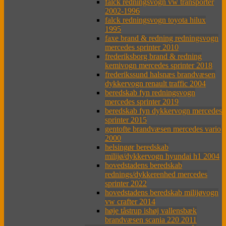
falck redningsvogn vw transporter
2002-1996
falck redningsvogn toyota hilux
1995
faxe brand & redning redningsvogn
mercedes sprinter 2010
frederiksborg brand & redning
kemivogn mercedes sprinter 2018
frederikssund halsnæs brandvæsen
dykkervogn renault traffic 2004
beredskab fyn redningsvogn
mercedes sprinter 2019
beredskab fyn dykkervogn mercedes
sprinter 2015
gentofte brandvæsen mercedes vario
2000
helsingør beredskab
milijø/dykkervogn hyundai h1 2004
hovedstadens beredskab
rednings/dykkerenhed mercedes
sprinter 2022
hovedstadens beredskab milijøvogn
vw crafter 2014
høje tåstrup ishøj vallensbæk
brandvæsen scania 220 2011