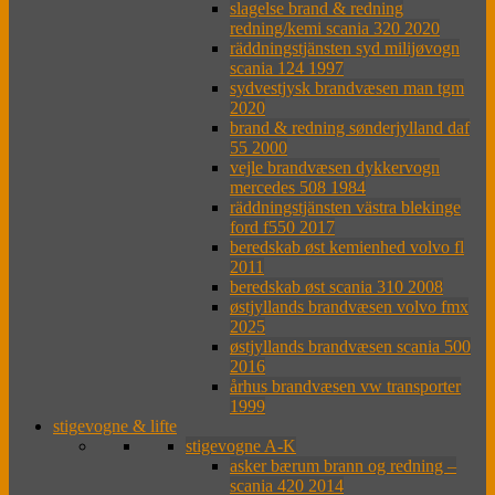
slagelse brand & redning
redning/kemi scania 320 2020
räddningstjänsten syd milijøvogn
scania 124 1997
sydvestjysk brandvæsen man tgm
2020
brand & redning sønderjylland daf
55 2000
vejle brandvæsen dykkervogn
mercedes 508 1984
räddningstjänsten västra blekinge
ford f550 2017
beredskab øst kemienhed volvo fl
2011
beredskab øst scania 310 2008
østjyllands brandvæsen volvo fmx
2025
østjyllands brandvæsen scania 500
2016
århus brandvæsen vw transporter
1999
stigevogne & lifte
stigevogne A-K
asker bærum brann og redning –
scania 420 2014