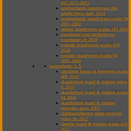
410 2023-2025
nordsjællands brandvæsen lille
sprøjte iveco daily 2014
nordsjællands brandvæsen scania 94
2003-2002
odense brandvæsen scania 310 2010
rosenbauer concept/prototype
rosenbauer cft 2018
roskilde brandvæsen scania 450
2020
roskilde brandvæsen scania 94
2005-2000
basisenheder S-Å
sarpsborg brann og feiervesen scania
400 2010
skanderborg brand & redning volvo
fl 2010
skanderborg brand & redning scania
94 2004
skanderborg brand & redning
mercedes atego 2003
räddningstjänsten skåne nordväst
volvo fm 2022
slagelse brand & redning scania 410
2022