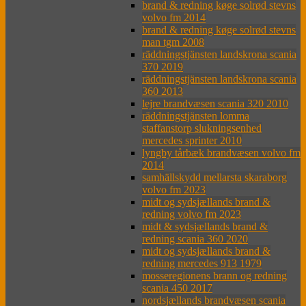
brand & redning køge solrød stevns
volvo fm 2014
brand & redning køge solrød stevns
man tgm 2008
räddningstjänsten landskrona scania
370 2019
räddningstjänsten landskrona scania
360 2013
lejre brandvæsen scania 320 2010
räddningstjänsten lomma
staffanstorp slukningsenhed
mercedes sprinter 2010
lyngby tårbæk brandvæsen volvo fm
2014
samhällskydd mellarsta skaraborg
volvo fm 2023
midt og sydsjællands brand &
redning volvo fm 2023
midt & sydsjællands brand &
redning scania 360 2020
midt og sydsjællands brand &
redning mercedes 913 1979
mosseregionens brann og redning
scania 450 2017
nordsjællands brandvæsen scania