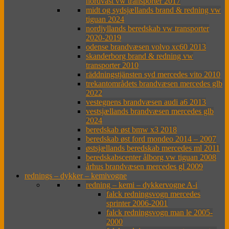
nordväst vw transporter 2017
midt og sydsjællands brand & redning vw
tiguan 2024
nordjyllands beredskab vw transporter
2020-2019
odense brandvæsen volvo xc60 2013
skanderborg brand & redning vw
transporter 2010
räddningstjänsten syd mercedes vito 2010
trekantområdets brandvæsen mercedes glb
2022
vestegnens brandvæsen audi a6 2013
vestsjællands brandvæsen mercedes glb
2024
beredskab øst bmw x3 2018
beredskab øst ford mondeo 2014 – 2007
østsjællands beredskab mercedes ml 2011
beredskabscenter ålborg vw tiguan 2008
århus brandvæsen mercedes gl 2009
rednings – dykker – kemivogne
redning – kemi – dykkervogne A-i
falck redningsvogn mercedes
sprinter 2006-2001
falck redningsvogn man le 2005-
2000