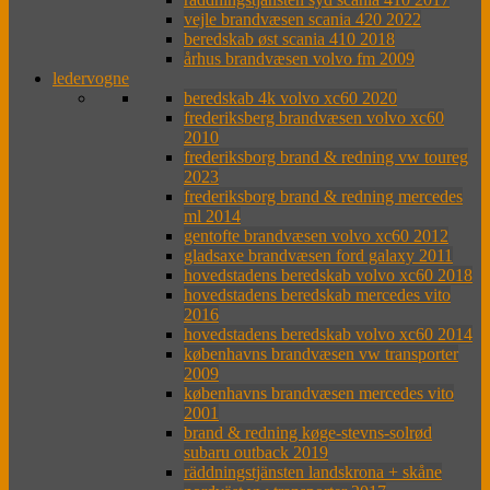
vejle brandvæsen scania 420 2022
beredskab øst scania 410 2018
århus brandvæsen volvo fm 2009
ledervogne
beredskab 4k volvo xc60 2020
frederiksberg brandvæsen volvo xc60
2010
frederiksborg brand & redning vw toureg
2023
frederiksborg brand & redning mercedes
ml 2014
gentofte brandvæsen volvo xc60 2012
gladsaxe brandvæsen ford galaxy 2011
hovedstadens beredskab volvo xc60 2018
hovedstadens beredskab mercedes vito
2016
hovedstadens beredskab volvo xc60 2014
københavns brandvæsen vw transporter
2009
københavns brandvæsen mercedes vito
2001
brand & redning køge-stevns-solrød
subaru outback 2019
räddningstjänsten landskrona + skåne