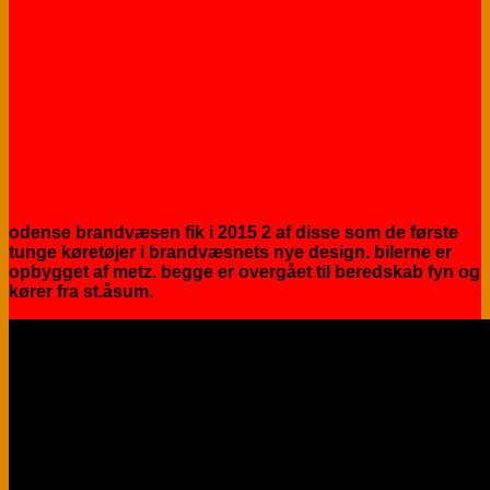
odense brandvæsen fik i 2015 2 af disse som de første
tunge køretøjer i brandvæsnets nye design. bilerne er
opbygget af metz. begge er overgået til beredskab fyn og
kører fra st.åsum.