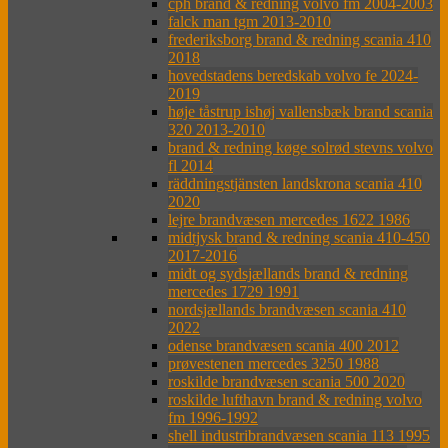
cph brand & redning volvo fm 2004-2003
falck man tgm 2013-2010
frederiksborg brand & redning scania 410
2018
hovedstadens beredskab volvo fe 2024-
2019
høje tåstrup ishøj vallensbæk brand scania
320 2013-2010
brand & redning køge solrød stevns volvo
fl 2014
räddningstjänsten landskrona scania 410
2020
lejre brandvæsen mercedes 1622 1986
midtjysk brand & redning scania 410-450
2017-2016
midt og sydsjællands brand & redning
mercedes 1729 1991
nordsjællands brandvæsen scania 410
2022
odense brandvæsen scania 400 2012
prøvestenen mercedes 3250 1988
roskilde brandvæsen scania 500 2020
roskilde lufthavn brand & redning volvo
fm 1996-1992
shell industribrandvæsen scania 113 1995