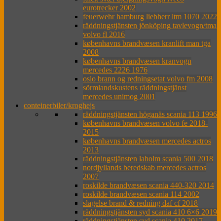
eurotrecker 2002
feuerwehr hamburg liebherr ltm 1070 2022
räddningstjänsten jönköping tavlevogn/tma
volvo fl 2016
københavns brandvæsen kranlift man tga
2008
københavns brandvæsen kranvogn
mercedes 2226 1976
oslo brann og redningsetat volvo fm 2008
sörmlandskustens räddningstjänst
mercedes unimog 2001
conteinerbiler/kroghejs
räddningstjänsten höganäs scania 113 1996
københavns brandvæsen volvo fe 2018-
2015
københavns brandvæsen mercedes actros
2013
räddningstjänsten laholm scania 500 2018
nordjyllands beredskab mercedes actros
2007
roskilde brandvæsen scania 440-320 2014
roskilde brandvæsen scania 114 2002
slagelse brand & redning daf cf 2018
räddningstjänsten syd scania 410 6×6 2019
räddningstjänsten syd scania 410 2017