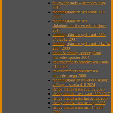
feuerwehr stade – mercedes atego
2015
räddningstjänsten syd scania 410
2020
räddningstjänsten syd
slukningsenhed mercedes sprinter
2017
räddningstjänsten syd scania 360-
340 2012-2007
räddningstjänsten syd scania 114-94
2004-2000
brand & redning sønderjylland
mercedes sprinter 2004
trekantområdets brandvæsen scania
410 2023
trekantområdets brandvæsen
mercedes atego 2008
räddningstjänsten trelleborg skurup
vellinge – scania 410 2024
tårnby brandvæsen audi q2 2023
tårnby brandvæsen scania 320 2017
tårnby brandvæsen fiat panda 2007
tårnby brandvæsen man tga 2006
tårnby brandvæsen man 14.284
2000