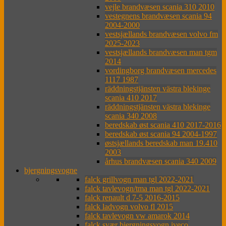
vejle brandvæsen scania 310 2010
vestegnens brandvæsen scania 94
2004-2000
vestsjællands brandvæsen volvo fm
2025-2023
vestsjællands brandvæsen man tgm
2014
vordingborg brandvæsen mercedes
1117 1987
räddningstjänsten västra blekinge
scania 410 2017
räddningstjänsten västra blekinge
scania 340 2008
beredskab øst scania 410 2017-2016
beredskab øst scania 94 2004-1997
østsjællands beredskab man 19.410
2003
århus brandvæsen scania 340 2009
bjergningsvogne
falck grillvogn man tgl 2022-2021
falck tavlevogn/tma man tgl 2022-2021
falck renault d 7-5 2016-2015
falck ladvogn volvo fl 2015
falck tavlevogn vw amarok 2014
falck svær bjergningsvogn iveco