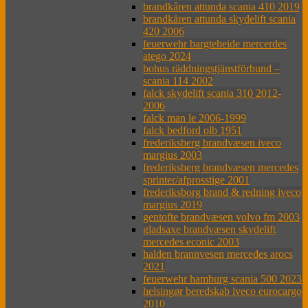
brandkåren attunda scania 410 2019
brandkåren attunda skydelift scania
420 2006
feuerwehr bargteheide mercerdes
atego 2024
bohus räddningstjänstförbund –
scania 114 2002
falck skydelift scania 310 2012-
2006
falck man le 2006-1999
falck bedford olb 1951
frederiksberg brandvæsen iveco
margius 2003
frederiksberg brandvæsen mercedes
sprinter/afprosstige 2001
frederiksborg brand & redning iveco
margius 2019
gentofte brandvæsen volvo fm 2003
gladsaxe brandvæsen skydelift
mercedes econic 2003
halden brannvesen mercedes arocs
2021
feuerwehr hamburg scania 500 2023
helsingør beredskab iveco eurocargo
2010