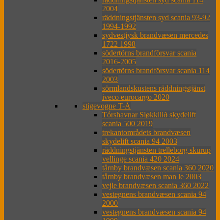
2004
räddningstjänsten syd scania 93-92
1994-1992
sydvestjysk brandvæsen mercedes
1722 1998
södertörns brandförsvar scania
2016-2005
södertörns brandförsvar scania 114
2003
sörmlandskustens räddningstjänst
iveco eurocargo 2020
stigevogne T-Å
Tórshavnar Sløkkilið skydelift
scania 500 2019
trekantområdets brandvæsen
skydelift scania 94 2003
räddningstjänsten trelleborg skurup
vellinge scania 420 2024
tårnby brandvæsen scania 360 2020
tårnby brandvæsen man le 2003
vejle brandvæsen scania 360 2022
vestegnens brandvæsen scania 94
2000
vestegnens brandvæsen scania 94