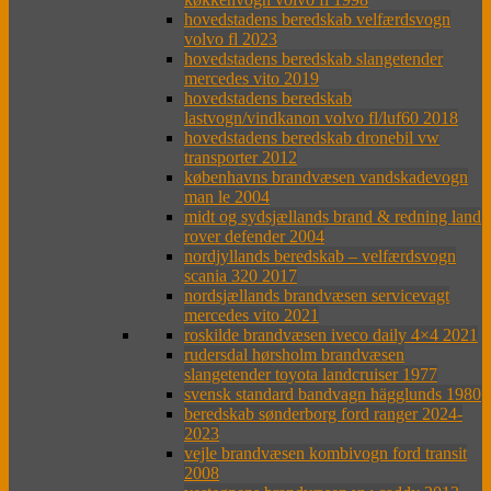
hovedstadens beredskab velfærdsvogn
volvo fl 2023
hovedstadens beredskab slangetender
mercedes vito 2019
hovedstadens beredskab
lastvogn/vindkanon volvo fl/luf60 2018
hovedstadens beredskab dronebil vw
transporter 2012
københavns brandvæsen vandskadevogn
man le 2004
midt og sydsjællands brand & redning land
rover defender 2004
nordjyllands beredskab – velfærdsvogn
scania 320 2017
nordsjællands brandvæsen servicevagt
mercedes vito 2021
roskilde brandvæsen iveco daily 4×4 2021
rudersdal hørsholm brandvæsen
slangetender toyota landcruiser 1977
svensk standard bandvagn hägglunds 1980
beredskab sønderborg ford ranger 2024-
2023
vejle brandvæsen kombivogn ford transit
2008