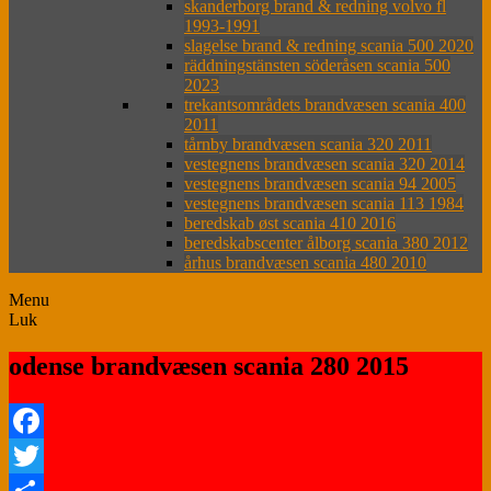
skanderborg brand & redning volvo fl
1993-1991
slagelse brand & redning scania 500 2020
räddningstänsten söderåsen scania 500
2023
trekantsområdets brandvæsen scania 400
2011
tårnby brandvæsen scania 320 2011
vestegnens brandvæsen scania 320 2014
vestegnens brandvæsen scania 94 2005
vestegnens brandvæsen scania 113 1984
beredskab øst scania 410 2016
beredskabscenter ålborg scania 380 2012
århus brandvæsen scania 480 2010
Menu
Luk
odense brandvæsen scania 280 2015
Facebook
Twitter