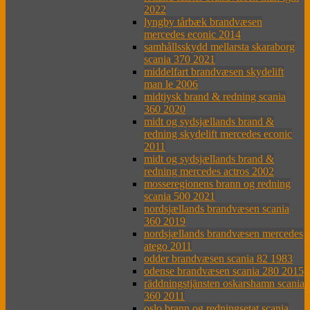
2022
lyngby tårbæk brandvæsen
mercedes econic 2014
samhållsskydd mellarsta skaraborg
scania 370 2021
middelfart brandvæsen skydelift
man le 2006
midtjysk brand & redning scania
360 2020
midt og sydsjællands brand &
redning skydelift mercedes econic
2011
midt og sydsjællands brand &
redning mercedes actros 2002
mosseregionens brann og redning
scania 500 2021
nordsjællands brandvæsen scania
360 2019
nordsjællands brandvæsen mercedes
atego 2011
odder brandvæsen scania 82 1983
odense brandvæsen scania 280 2015
räddningstjänsten oskarshamn scania
360 2011
oslo brann og redningsetat scania