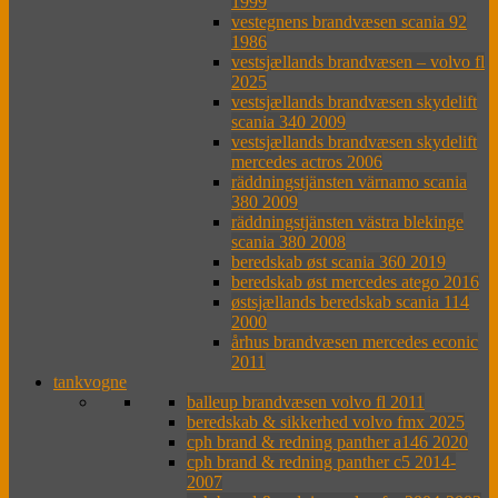
1999
vestegnens brandvæsen scania 92
1986
vestsjællands brandvæsen – volvo fl
2025
vestsjællands brandvæsen skydelift
scania 340 2009
vestsjællands brandvæsen skydelift
mercedes actros 2006
räddningstjänsten värnamo scania
380 2009
räddningstjänsten västra blekinge
scania 380 2008
beredskab øst scania 360 2019
beredskab øst mercedes atego 2016
østsjællands beredskab scania 114
2000
århus brandvæsen mercedes econic
2011
tankvogne
balleup brandvæsen volvo fl 2011
beredskab & sikkerhed volvo fmx 2025
cph brand & redning panther a146 2020
cph brand & redning panther c5 2014-
2007