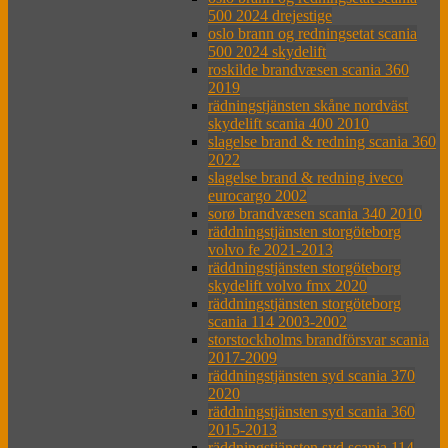
500 2024 drejestige
oslo brann og redningsetat scania
500 2024 skydelift
roskilde brandvæsen scania 360
2019
rädningstjänsten skåne nordväst
skydelift scania 400 2010
slagelse brand & redning scania 360
2022
slagelse brand & redning iveco
eurocargo 2002
sorø brandvæsen scania 340 2010
räddningstjänsten storgöteborg
volvo fe 2021-2013
räddningstjänsten storgöteborg
skydelift volvo fmx 2020
räddningstjänsten storgöteborg
scania 114 2003-2002
storstockholms brandförsvar scania
2017-2009
räddningstjänsten syd scania 370
2020
räddningstjänsten syd scania 360
2015-2013
räddningstjänsten syd scania 114