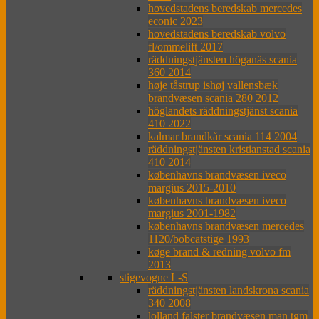
hovedstadens beredskab mercedes
econic 2023
hovedstadens beredskab volvo
fl/ommelift 2017
räddningstjänsten höganäs scania
360 2014
høje tåstrup ishøj vallensbæk
brandvæsen scania 280 2012
höglandets räddningstjänst scania
410 2022
kalmar brandkår scania 114 2004
räddningstjänsten kristianstad scania
410 2014
københavns brandvæsen iveco
margius 2015-2010
københavns brandvæsen iveco
margius 2001-1982
københavns brandvæsen mercedes
1120/bobcatstige 1993
køge brand & redning volvo fm
2013
stigevogne L-S
räddningstjänsten landskrona scania
340 2008
lolland falster brandvæsen man tgm