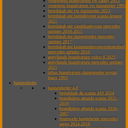
vestegnens brandvæsen vw caddy 2013
vestegens brandvæsen vw transporter 1995
beredskab øst vw transporter 2023
beredskab øst logistikvogn scania årgang
2021
beredskab øst vandskadevogn mercedes
sprinter 2018-2015
beredskab øst slangetender mercedes
sprinter 2017
beredskab øst kommandovogn/robotenhed
mercedes sprinter 2016
østjyllands brandvæsen volvo fl 2025
østjyllands brandvæsen mercedes sprinter
2025
århus brandvæsen slangetender toyota
hiace 1993
basisenheder
basisenheder 4-F
beredskab 4k scania 410 2024
brandkåren attunda scania 2022-
2019
brandkåren attunda scania 2018-
2007
feuerwehr bargteheide mercedes
atego 2024-2018