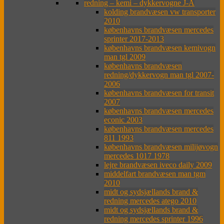
redning – kemi – dykkervogne J-Å
kolding brandvæsen vw transporter
2010
københavns brandvæsen mercedes
sprinter 2017-2013
københavns brandvæsen kemivogn
man tgl 2009
københavns brandvæsen
redning/dykkervogn man tgl 2007-
2006
københavns brandvæsen for transit
2007
københavns brandvæsen mercedes
econic 2003
københavns brandvæsen mercedes
811 1993
københavns brandvæsen milijøvogn
mercedes 1017 1978
lejre brandvæsen iveco daily 2009
middelfart brandvæsen man tgm
2010
midt og sydsjællands brand &
redning mercedes atego 2010
midt og sydsjællands brand &
redning mercedes sprinter 1996