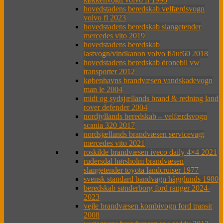
hovedstadens beredskab velfærdsvogn
volvo fl 2023
hovedstadens beredskab slangetender
mercedes vito 2019
hovedstadens beredskab
lastvogn/vindkanon volvo fl/luf60 2018
hovedstadens beredskab dronebil vw
transporter 2012
københavns brandvæsen vandskadevogn
man le 2004
midt og sydsjællands brand & redning land
rover defender 2004
nordjyllands beredskab – velfærdsvogn
scania 320 2017
nordsjællands brandvæsen servicevagt
mercedes vito 2021
roskilde brandvæsen iveco daily 4×4 2021
rudersdal hørsholm brandvæsen
slangetender toyota landcruiser 1977
svensk standard bandvagn hägglunds 1980
beredskab sønderborg ford ranger 2024-
2023
vejle brandvæsen kombivogn ford transit
2008