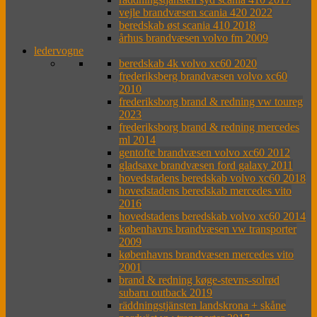
vejle brandvæsen scania 420 2022
beredskab øst scania 410 2018
århus brandvæsen volvo fm 2009
ledervogne
beredskab 4k volvo xc60 2020
frederiksberg brandvæsen volvo xc60
2010
frederiksborg brand & redning vw toureg
2023
frederiksborg brand & redning mercedes
ml 2014
gentofte brandvæsen volvo xc60 2012
gladsaxe brandvæsen ford galaxy 2011
hovedstadens beredskab volvo xc60 2018
hovedstadens beredskab mercedes vito
2016
hovedstadens beredskab volvo xc60 2014
københavns brandvæsen vw transporter
2009
københavns brandvæsen mercedes vito
2001
brand & redning køge-stevns-solrød
subaru outback 2019
räddningstjänsten landskrona + skåne