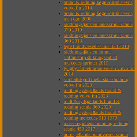
brand & redning køge solrød stevns
volvo fm 2014
brand & redning køge solrød stevns
man tgm 2008
räddningstjänsten landskrona scania
370 2019
räddningstjänsten landskrona scania
360 2013
lejre brandvæsen scania 320 2010
räddningstjänsten lomma
staffanstorp slukningsenhed
mercedes sprinter 2010
lyngby tårbæk brandvæsen volvo fm
2014
samhällskydd mellarsta skaraborg
volvo fm 2023
midt og sydsjællands brand &
redning volvo fm 2023
midt & sydsjællands brand &
redning scania 360 2020
midt og sydsjællands brand &
redning mercedes 913 1979
mosseregionens brann og redning
scania 450 2017
nordsjællands brandvæsen scania