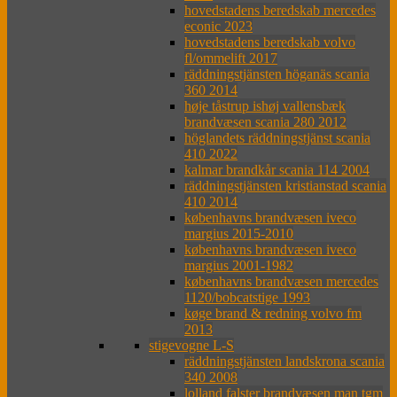
hovedstadens beredskab mercedes
econic 2023
hovedstadens beredskab volvo
fl/ommelift 2017
räddningstjänsten höganäs scania
360 2014
høje tåstrup ishøj vallensbæk
brandvæsen scania 280 2012
höglandets räddningstjänst scania
410 2022
kalmar brandkår scania 114 2004
räddningstjänsten kristianstad scania
410 2014
københavns brandvæsen iveco
margius 2015-2010
københavns brandvæsen iveco
margius 2001-1982
københavns brandvæsen mercedes
1120/bobcatstige 1993
køge brand & redning volvo fm
2013
stigevogne L-S
räddningstjänsten landskrona scania
340 2008
lolland falster brandvæsen man tgm