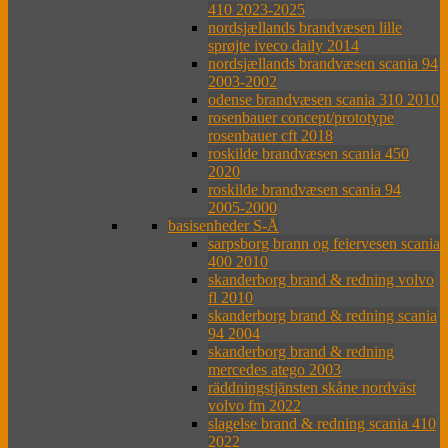
410 2023-2025
nordsjællands brandvæsen lille
sprøjte iveco daily 2014
nordsjællands brandvæsen scania 94
2003-2002
odense brandvæsen scania 310 2010
rosenbauer concept/prototype
rosenbauer cft 2018
roskilde brandvæsen scania 450
2020
roskilde brandvæsen scania 94
2005-2000
basisenheder S-Å
sarpsborg brann og feiervesen scania
400 2010
skanderborg brand & redning volvo
fl 2010
skanderborg brand & redning scania
94 2004
skanderborg brand & redning
mercedes atego 2003
räddningstjänsten skåne nordväst
volvo fm 2022
slagelse brand & redning scania 410
2022