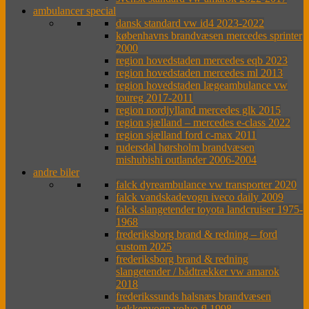
ambulancer special
dansk standard vw id4 2023-2022
københavns brandvæsen mercedes sprinter
2000
region hovedstaden mercedes eqb 2023
region hovedstaden mercedes ml 2013
region hovedstaden lægeambulance vw
toureg 2017-2011
region nordjylland mercedes glk 2015
region sjælland – mercedes e-class 2022
region sjælland ford c-max 2011
rudersdal hørsholm brandvæsen
mishubishi outlander 2006-2004
andre biler
falck dyreambulance vw transporter 2020
falck vandskadevogn iveco daily 2009
falck slangetender toyota landcruiser 1975-
1968
frederiksborg brand & redning – ford
custom 2025
frederiksborg brand & redning
slangetender / bådtrækker vw amarok
2018
frederikssunds halsnæs brandvæsen
køkkenvogn volvo fl 1998