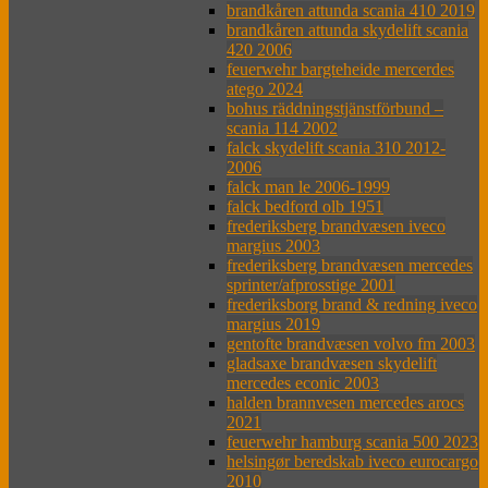
brandkåren attunda scania 410 2019
brandkåren attunda skydelift scania
420 2006
feuerwehr bargteheide mercerdes
atego 2024
bohus räddningstjänstförbund –
scania 114 2002
falck skydelift scania 310 2012-
2006
falck man le 2006-1999
falck bedford olb 1951
frederiksberg brandvæsen iveco
margius 2003
frederiksberg brandvæsen mercedes
sprinter/afprosstige 2001
frederiksborg brand & redning iveco
margius 2019
gentofte brandvæsen volvo fm 2003
gladsaxe brandvæsen skydelift
mercedes econic 2003
halden brannvesen mercedes arocs
2021
feuerwehr hamburg scania 500 2023
helsingør beredskab iveco eurocargo
2010