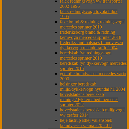
falck redningsvogn vw transporter
2002-1996
falck redningsvogn toyota hilux
1995
faxe brand & redning redningsvogn
mercedes sprinter 2010
frederiksborg brand & redning
kemivogn mercedes sprinter 2018
frederikssund halsnæs brandvæsen
dykkervogn renault traffic 2004
beredskab fyn redningsvogn
mercedes sprinter 2019
beredskab fyn dykkervogn mercedes
sprinter 2015
gentofte brandvæsen mercedes vario
2000
helsingør beredskab
milijø/dykkervogn hyundai h1 2004
hovedstadens beredskab
rednings/dykkerenhed mercedes
sprinter 2022
hovedstadens beredskab milijøvogn
vw crafter 2014
høje tåstrup ishøj vallensbæk
brandvæsen scania 220 2011