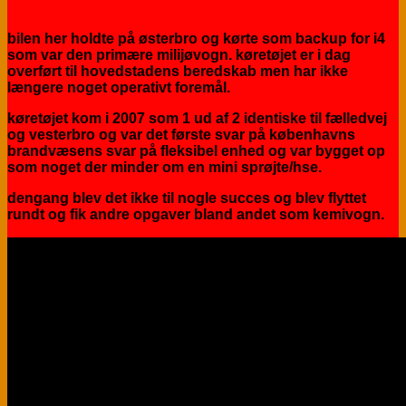
bilen her holdte på østerbro og kørte som backup for i4
som var den primære milijøvogn. køretøjet er i dag
overført til hovedstadens beredskab men har ikke
længere noget operativt foremål.
køretøjet kom i 2007 som 1 ud af 2 identiske til fælledvej
og vesterbro og var det første svar på københavns
brandvæsens svar på fleksibel enhed og var bygget op
som noget der minder om en mini sprøjte/hse.
dengang blev det ikke til nogle succes og blev flyttet
rundt og fik andre opgaver bland andet som kemivogn.