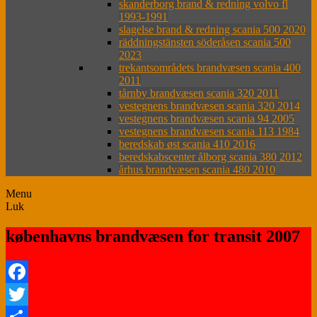
skanderborg brand & redning volvo fl
1993-1991
slagelse brand & redning scania 500 2020
räddningstänsten söderåsen scania 500
2023
trekantsområdets brandvæsen scania 400
2011
tårnby brandvæsen scania 320 2011
vestegnens brandvæsen scania 320 2014
vestegnens brandvæsen scania 94 2005
vestegnens brandvæsen scania 113 1984
beredskab øst scania 410 2016
beredskabscenter ålborg scania 380 2012
århus brandvæsen scania 480 2010
Menu
Luk
københavns brandvæsen for transit 2007
Facebook
Twitter