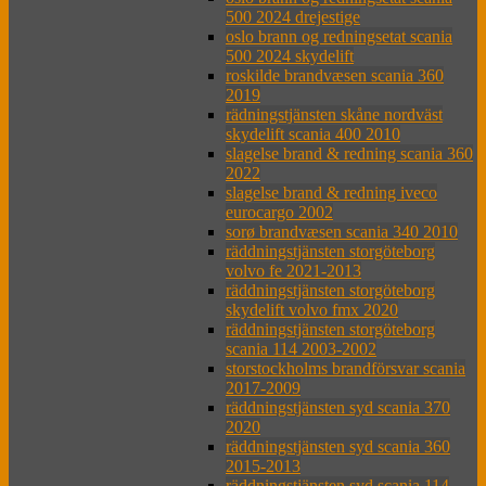
500 2024 drejestige
oslo brann og redningsetat scania
500 2024 skydelift
roskilde brandvæsen scania 360
2019
rädningstjänsten skåne nordväst
skydelift scania 400 2010
slagelse brand & redning scania 360
2022
slagelse brand & redning iveco
eurocargo 2002
sorø brandvæsen scania 340 2010
räddningstjänsten storgöteborg
volvo fe 2021-2013
räddningstjänsten storgöteborg
skydelift volvo fmx 2020
räddningstjänsten storgöteborg
scania 114 2003-2002
storstockholms brandförsvar scania
2017-2009
räddningstjänsten syd scania 370
2020
räddningstjänsten syd scania 360
2015-2013
räddningstjänsten syd scania 114