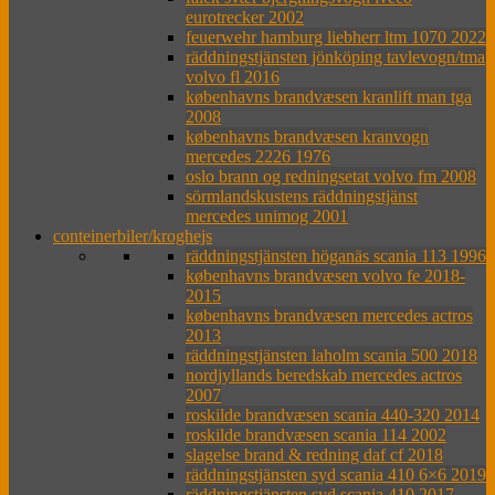
eurotrecker 2002
feuerwehr hamburg liebherr ltm 1070 2022
räddningstjänsten jönköping tavlevogn/tma
volvo fl 2016
københavns brandvæsen kranlift man tga
2008
københavns brandvæsen kranvogn
mercedes 2226 1976
oslo brann og redningsetat volvo fm 2008
sörmlandskustens räddningstjänst
mercedes unimog 2001
conteinerbiler/kroghejs
räddningstjänsten höganäs scania 113 1996
københavns brandvæsen volvo fe 2018-
2015
københavns brandvæsen mercedes actros
2013
räddningstjänsten laholm scania 500 2018
nordjyllands beredskab mercedes actros
2007
roskilde brandvæsen scania 440-320 2014
roskilde brandvæsen scania 114 2002
slagelse brand & redning daf cf 2018
räddningstjänsten syd scania 410 6×6 2019
räddningstjänsten syd scania 410 2017