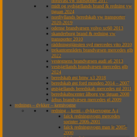
nordväst vw transporter 2017
midt og sydsjællands brand & redning vw
tiguan 2024
nordjyllands beredskab vw transporter
2020-2019
odense brandvæsen volvo xc60 2013
skanderborg brand & redning vw
transporter 2010
räddningstjänsten syd mercedes vito 2010
trekantområdets brandvæsen mercedes glb
2022
vestegnens brandvæsen audi a6 2013
vestsjællands brandvæsen mercedes glb
2024
beredskab øst bmw x3 2018
beredskab øst ford mondeo 2014 – 2007
østsjællands beredskab mercedes ml 2011
beredskabscenter ålborg vw tiguan 2008
århus brandvæsen mercedes gl 2009
rednings – dykker – kemivogne
redning – kemi – dykkervogne A-i
falck redningsvogn mercedes
sprinter 2006-2001
falck redningsvogn man le 2005-
2000