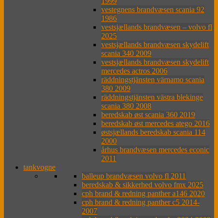
1999
vestegnens brandvæsen scania 92
1986
vestsjællands brandvæsen – volvo fl
2025
vestsjællands brandvæsen skydelift
scania 340 2009
vestsjællands brandvæsen skydelift
mercedes actros 2006
räddningstjänsten värnamo scania
380 2009
räddningstjänsten västra blekinge
scania 380 2008
beredskab øst scania 360 2019
beredskab øst mercedes atego 2016
østsjællands beredskab scania 114
2000
århus brandvæsen mercedes econic
2011
tankvogne
balleup brandvæsen volvo fl 2011
beredskab & sikkerhed volvo fmx 2025
cph brand & redning panther a146 2020
cph brand & redning panther c5 2014-
2007