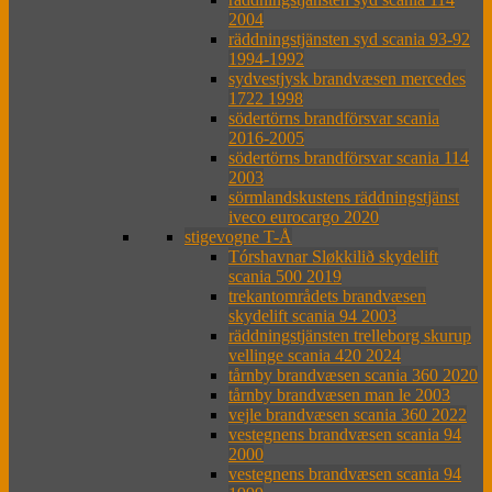
2004
räddningstjänsten syd scania 93-92
1994-1992
sydvestjysk brandvæsen mercedes
1722 1998
södertörns brandförsvar scania
2016-2005
södertörns brandförsvar scania 114
2003
sörmlandskustens räddningstjänst
iveco eurocargo 2020
stigevogne T-Å
Tórshavnar Sløkkilið skydelift
scania 500 2019
trekantområdets brandvæsen
skydelift scania 94 2003
räddningstjänsten trelleborg skurup
vellinge scania 420 2024
tårnby brandvæsen scania 360 2020
tårnby brandvæsen man le 2003
vejle brandvæsen scania 360 2022
vestegnens brandvæsen scania 94
2000
vestegnens brandvæsen scania 94