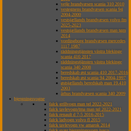
vejle brandvæsen scania 310 2010
vestegnens brandvæsen scania 94
2004-2000
vestsjællands brandvæsen volvo fm
2025-2023
vestsjællands brandvæsen man tgm
2014
vordingborg brandvæsen mercedes
1117 1987
räddningstjänsten västra blekinge
scania 410 2017
räddningstjänsten västra blekinge
scania 340 2008
beredskab øst scania 410 2017-2016
beredskab øst scania 94 2004-1997
østsjællands beredskab man 19.410
2003
århus brandvæsen scania 340 2009
bjergningsvogne
falck grillvogn man tgl 2022-2021
falck tavlevogn/tma man tgl 2022-2021
falck renault d 7-5 2016-2015
falck ladvogn volvo fl 2015
falck tavlevogn vw amarok 2014
falck svær bjergningsvogn iveco