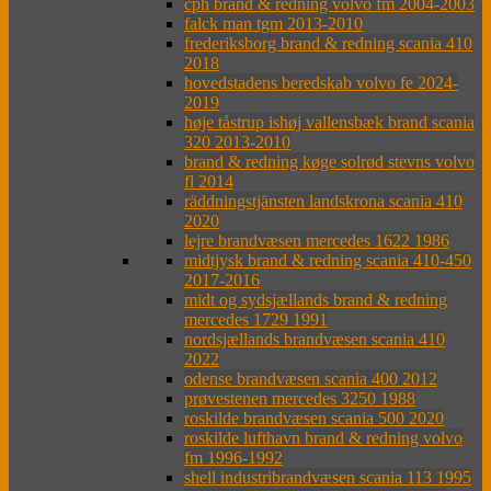
cph brand & redning volvo fm 2004-2003
falck man tgm 2013-2010
frederiksborg brand & redning scania 410
2018
hovedstadens beredskab volvo fe 2024-
2019
høje tåstrup ishøj vallensbæk brand scania
320 2013-2010
brand & redning køge solrød stevns volvo
fl 2014
räddningstjänsten landskrona scania 410
2020
lejre brandvæsen mercedes 1622 1986
midtjysk brand & redning scania 410-450
2017-2016
midt og sydsjællands brand & redning
mercedes 1729 1991
nordsjællands brandvæsen scania 410
2022
odense brandvæsen scania 400 2012
prøvestenen mercedes 3250 1988
roskilde brandvæsen scania 500 2020
roskilde lufthavn brand & redning volvo
fm 1996-1992
shell industribrandvæsen scania 113 1995