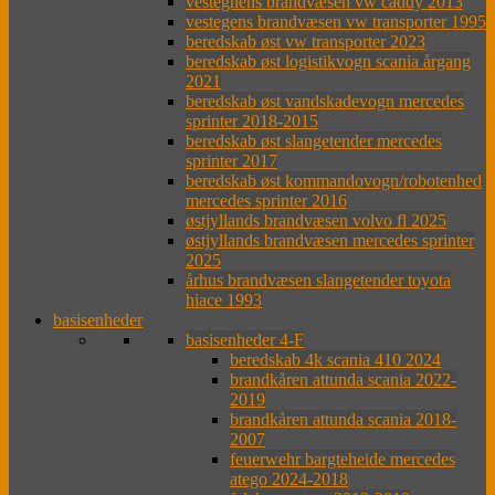
vestegnens brandvæsen vw caddy 2013
vestegens brandvæsen vw transporter 1995
beredskab øst vw transporter 2023
beredskab øst logistikvogn scania årgang
2021
beredskab øst vandskadevogn mercedes
sprinter 2018-2015
beredskab øst slangetender mercedes
sprinter 2017
beredskab øst kommandovogn/robotenhed
mercedes sprinter 2016
østjyllands brandvæsen volvo fl 2025
østjyllands brandvæsen mercedes sprinter
2025
århus brandvæsen slangetender toyota
hiace 1993
basisenheder
basisenheder 4-F
beredskab 4k scania 410 2024
brandkåren attunda scania 2022-
2019
brandkåren attunda scania 2018-
2007
feuerwehr bargteheide mercedes
atego 2024-2018