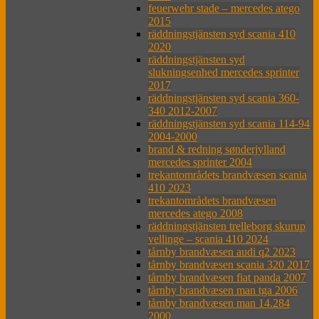
feuerwehr stade – mercedes atego
2015
räddningstjänsten syd scania 410
2020
räddningstjänsten syd
slukningsenhed mercedes sprinter
2017
räddningstjänsten syd scania 360-
340 2012-2007
räddningstjänsten syd scania 114-94
2004-2000
brand & redning sønderjylland
mercedes sprinter 2004
trekantområdets brandvæsen scania
410 2023
trekantområdets brandvæsen
mercedes atego 2008
räddningstjänsten trelleborg skurup
vellinge – scania 410 2024
tårnby brandvæsen audi q2 2023
tårnby brandvæsen scania 320 2017
tårnby brandvæsen fiat panda 2007
tårnby brandvæsen man tga 2006
tårnby brandvæsen man 14.284
2000