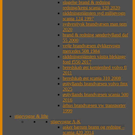
slagelse brand & redning
redning/kemi scania 320 2020
räddningstjänsten syd milijøvogn
scania 124 1997
sydvestjysk brandvæsen man tgm
2020
brand & redning sønderjylland daf
55 2000
vejle brandvæsen dykkervogn
mercedes 508 1984
räddningstjänsten västra blekinge
ford f550 2017
beredskab øst kemienhed volvo fl
2011
beredskab øst scania 310 2008
østjyllands brandvæsen volvo fmx
2025
østjyllands brandvæsen scania 500
2016
århus brandvæsen vw transporter
1999
stigevogne & lifte
stigevogne A-K
asker bærum brann og redning –
scania 420 2014