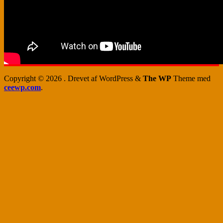
Copyright © 2026
. Drevet af WordPress
&
The WP
Theme med
ceewp.com
.