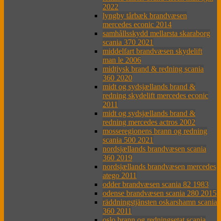
2022
lyngby tårbæk brandvæsen
mercedes econic 2014
samhållsskydd mellarsta skaraborg
scania 370 2021
middelfart brandvæsen skydelift
man le 2006
midtjysk brand & redning scania
360 2020
midt og sydsjællands brand &
redning skydelift mercedes econic
2011
midt og sydsjællands brand &
redning mercedes actros 2002
mosseregionens brann og redning
scania 500 2021
nordsjællands brandvæsen scania
360 2019
nordsjællands brandvæsen mercedes
atego 2011
odder brandvæsen scania 82 1983
odense brandvæsen scania 280 2015
räddningstjänsten oskarshamn scania
360 2011
oslo brann og redningsetat scania