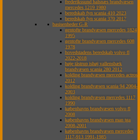
frederikssund halsnæs brandvæsen
mercedes 1219 1980
beredskab fyn scania 410 2023
beredskab fyn scania 370 2017
basisenheder G-R
gentofte brandvæsen mercedes 1824
1995
gentofte brandvæsen mercedes 608
1978
hovedstadens beredskab volvo fl
2022-2018
høje tåstrup ishøj vallensbæk
brandvæsen scania 280 2012
kolding brandvæsen mercedes actros
2012
kolding brandvæsen scania 94 2004-
2003
kolding brandvæsen mercedes 1117
1990
københavns brandvæsen volvo fl
2008
københavns brandvæsen man tga
2008-2001
københavns brandvæsen mercedes
1117-913 1991-1985