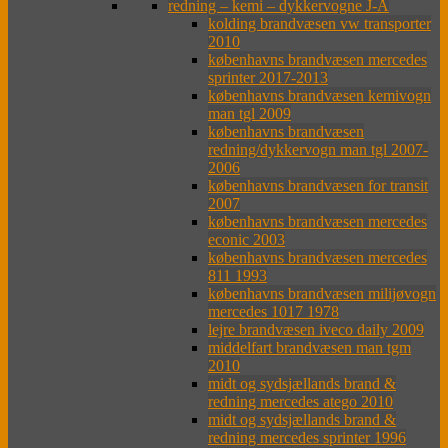
redning – kemi – dykkervogne J-Å
kolding brandvæsen vw transporter
2010
københavns brandvæsen mercedes
sprinter 2017-2013
københavns brandvæsen kemivogn
man tgl 2009
københavns brandvæsen
redning/dykkervogn man tgl 2007-
2006
københavns brandvæsen for transit
2007
københavns brandvæsen mercedes
econic 2003
københavns brandvæsen mercedes
811 1993
københavns brandvæsen milijøvogn
mercedes 1017 1978
lejre brandvæsen iveco daily 2009
middelfart brandvæsen man tgm
2010
midt og sydsjællands brand &
redning mercedes atego 2010
midt og sydsjællands brand &
redning mercedes sprinter 1996