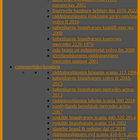
eurotrecker 2002
feuerwehr hamburg liebherr ltm 1070 2022
räddningstjänsten jönköping tavlevogn/tma
volvo fl 2016
københavns brandvæsen kranlift man tga
2008
københavns brandvæsen kranvogn
mercedes 2226 1976
oslo brann og redningsetat volvo fm 2008
sörmlandskustens räddningstjänst
mercedes unimog 2001
conteinerbiler/kroghejs
räddningstjänsten höganäs scania 113 1996
københavns brandvæsen volvo fe 2018-
2015
københavns brandvæsen mercedes actros
2013
räddningstjänsten laholm scania 500 2018
nordjyllands beredskab mercedes actros
2007
roskilde brandvæsen scania 440-320 2014
roskilde brandvæsen scania 114 2002
slagelse brand & redning daf cf 2018
räddningstjänsten syd scania 410 6×6 2019
räddningstjänsten syd scania 410 2017