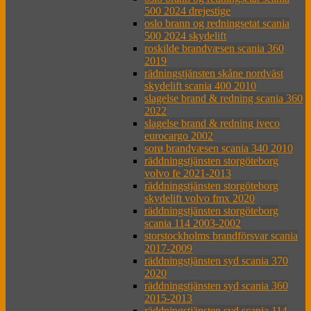
500 2024 drejestige
oslo brann og redningsetat scania
500 2024 skydelift
roskilde brandvæsen scania 360
2019
rädningstjänsten skåne nordväst
skydelift scania 400 2010
slagelse brand & redning scania 360
2022
slagelse brand & redning iveco
eurocargo 2002
sorø brandvæsen scania 340 2010
räddningstjänsten storgöteborg
volvo fe 2021-2013
räddningstjänsten storgöteborg
skydelift volvo fmx 2020
räddningstjänsten storgöteborg
scania 114 2003-2002
storstockholms brandförsvar scania
2017-2009
räddningstjänsten syd scania 370
2020
räddningstjänsten syd scania 360
2015-2013
räddningstjänsten syd scania 114