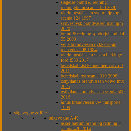
slagelse brand & redning
redning/kemi scania 320 2020
räddningstjänsten syd milijøvogn
scania 124 1997
sydvestjysk brandvæsen man tgm
2020
brand & redning sønderjylland daf
55 2000
vejle brandvæsen dykkervogn
mercedes 508 1984
räddningstjänsten västra blekinge
ford f550 2017
beredskab øst kemienhed volvo fl
2011
beredskab øst scania 310 2008
østjyllands brandvæsen volvo fmx
2025
østjyllands brandvæsen scania 500
2016
århus brandvæsen vw transporter
1999
stigevogne & lifte
stigevogne A-K
asker bærum brann og redning –
scania 420 2014