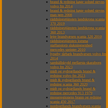
brand & redning køge solrød stevns
volvo fm 2014
brand & redning køge solrød stevns
man tgm 2008
räddningstjänsten landskrona scania
370 2019
räddningstjänsten landskrona scania
360 2013
lejre brandvæsen scania 320 2010
räddningstjänsten lomma
staffanstorp slukningsenhed
mercedes sprinter 2010
lyngby tårbæk brandvæsen volvo fm
2014
samhällskydd mellarsta skaraborg
volvo fm 2023
midt og sydsjællands brand &
redning volvo fm 2023
midt & sydsjællands brand &
redning scania 360 2020
midt og sydsjællands brand &
redning mercedes 913 1979
mosseregionens brann og redning
scania 450 2017
nordsjællands brandvæsen scania