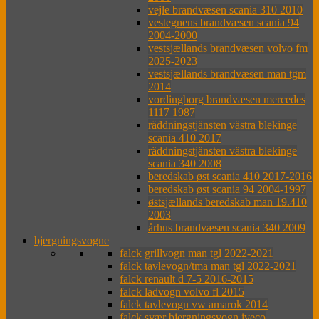
vejle brandvæsen scania 310 2010
vestegnens brandvæsen scania 94
2004-2000
vestsjællands brandvæsen volvo fm
2025-2023
vestsjællands brandvæsen man tgm
2014
vordingborg brandvæsen mercedes
1117 1987
räddningstjänsten västra blekinge
scania 410 2017
räddningstjänsten västra blekinge
scania 340 2008
beredskab øst scania 410 2017-2016
beredskab øst scania 94 2004-1997
østsjællands beredskab man 19.410
2003
århus brandvæsen scania 340 2009
bjergningsvogne
falck grillvogn man tgl 2022-2021
falck tavlevogn/tma man tgl 2022-2021
falck renault d 7-5 2016-2015
falck ladvogn volvo fl 2015
falck tavlevogn vw amarok 2014
falck svær bjergningsvogn iveco