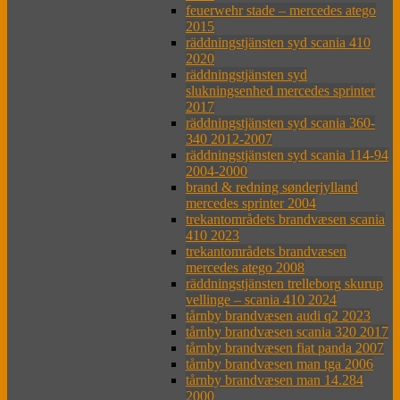
feuerwehr stade – mercedes atego
2015
räddningstjänsten syd scania 410
2020
räddningstjänsten syd
slukningsenhed mercedes sprinter
2017
räddningstjänsten syd scania 360-
340 2012-2007
räddningstjänsten syd scania 114-94
2004-2000
brand & redning sønderjylland
mercedes sprinter 2004
trekantområdets brandvæsen scania
410 2023
trekantområdets brandvæsen
mercedes atego 2008
räddningstjänsten trelleborg skurup
vellinge – scania 410 2024
tårnby brandvæsen audi q2 2023
tårnby brandvæsen scania 320 2017
tårnby brandvæsen fiat panda 2007
tårnby brandvæsen man tga 2006
tårnby brandvæsen man 14.284
2000