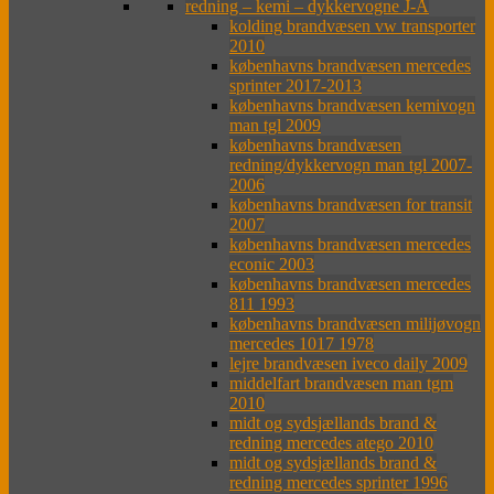
redning – kemi – dykkervogne J-Å
kolding brandvæsen vw transporter
2010
københavns brandvæsen mercedes
sprinter 2017-2013
københavns brandvæsen kemivogn
man tgl 2009
københavns brandvæsen
redning/dykkervogn man tgl 2007-
2006
københavns brandvæsen for transit
2007
københavns brandvæsen mercedes
econic 2003
københavns brandvæsen mercedes
811 1993
københavns brandvæsen milijøvogn
mercedes 1017 1978
lejre brandvæsen iveco daily 2009
middelfart brandvæsen man tgm
2010
midt og sydsjællands brand &
redning mercedes atego 2010
midt og sydsjællands brand &
redning mercedes sprinter 1996