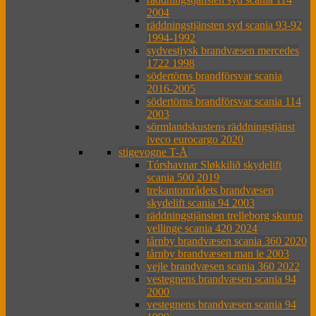
2004
räddningstjänsten syd scania 93-92
1994-1992
sydvestjysk brandvæsen mercedes
1722 1998
södertörns brandförsvar scania
2016-2005
södertörns brandförsvar scania 114
2003
sörmlandskustens räddningstjänst
iveco eurocargo 2020
stigevogne T-Å
Tórshavnar Sløkkilið skydelift
scania 500 2019
trekantområdets brandvæsen
skydelift scania 94 2003
räddningstjänsten trelleborg skurup
vellinge scania 420 2024
tårnby brandvæsen scania 360 2020
tårnby brandvæsen man le 2003
vejle brandvæsen scania 360 2022
vestegnens brandvæsen scania 94
2000
vestegnens brandvæsen scania 94