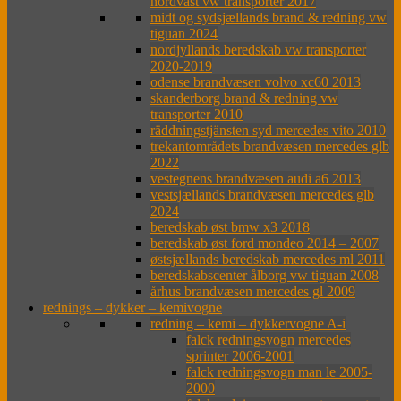
nordväst vw transporter 2017
midt og sydsjællands brand & redning vw
tiguan 2024
nordjyllands beredskab vw transporter
2020-2019
odense brandvæsen volvo xc60 2013
skanderborg brand & redning vw
transporter 2010
räddningstjänsten syd mercedes vito 2010
trekantområdets brandvæsen mercedes glb
2022
vestegnens brandvæsen audi a6 2013
vestsjællands brandvæsen mercedes glb
2024
beredskab øst bmw x3 2018
beredskab øst ford mondeo 2014 – 2007
østsjællands beredskab mercedes ml 2011
beredskabscenter ålborg vw tiguan 2008
århus brandvæsen mercedes gl 2009
rednings – dykker – kemivogne
redning – kemi – dykkervogne A-i
falck redningsvogn mercedes
sprinter 2006-2001
falck redningsvogn man le 2005-
2000