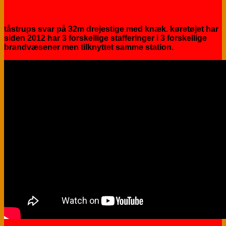
tåstrups svar på 32m drejestige med knæk. køretøjet har
siden 2012 har 3 forskellige stafferinger i 3 forskellige
brandvæsener men tilknyttet samme station.