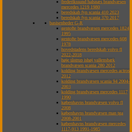
frederikssund halsnæs brandvæsen
mercedes 1219 1980
beredskab fyn scania 410 2023
beredskab fyn scania 370 2017
basisenheder G-R
gentofte brandvæsen mercedes 1824
1995
gentofte brandvæsen mercedes 608
1978
hovedstadens beredskab volvo fl
2022-2018
høje tåstrup ishøj vallensbæk
brandvæsen scania 280 2012
kolding brandvæsen mercedes actros
2012
kolding brandvæsen scania 94 2004-
2003
kolding brandvæsen mercedes 1117
1990
københavns brandvæsen volvo fl
2008
københavns brandvæsen man tga
2008-2001
københavns brandvæsen mercedes
1117-913 1991-1985