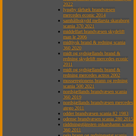
2022
lyngby tårbæk brandvæsen
mercedes econic 2014
samhållsskydd mellarsta skaraborg
scania 370 2021
middelfart brandvæsen skydelift
man le 2006
midtjysk brand & redning scania
360 2020
midt og sydsjællands brand &
redning skydelift mercedes econic
2011
midt og sydsjællands brand &
redning mercedes actros 2002
mosseregionens brann og redning
scania 500 2021
nordsjællands brandvæsen scania
360 2019
nordsjællands brandvæsen mercedes
atego 2011
odder brandvæsen scania 82 1983
odense brandvæsen scania 280 2015
räddningstjänsten oskarshamn scania
360 2011
oslo brann og redningsetat scania