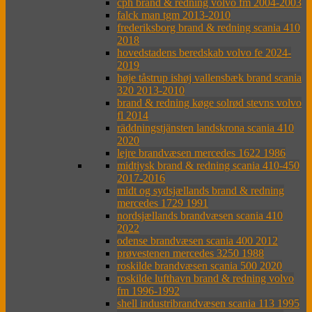
cph brand & redning volvo fm 2004-2003
falck man tgm 2013-2010
frederiksborg brand & redning scania 410
2018
hovedstadens beredskab volvo fe 2024-
2019
høje tåstrup ishøj vallensbæk brand scania
320 2013-2010
brand & redning køge solrød stevns volvo
fl 2014
räddningstjänsten landskrona scania 410
2020
lejre brandvæsen mercedes 1622 1986
midtjysk brand & redning scania 410-450
2017-2016
midt og sydsjællands brand & redning
mercedes 1729 1991
nordsjællands brandvæsen scania 410
2022
odense brandvæsen scania 400 2012
prøvestenen mercedes 3250 1988
roskilde brandvæsen scania 500 2020
roskilde lufthavn brand & redning volvo
fm 1996-1992
shell industribrandvæsen scania 113 1995