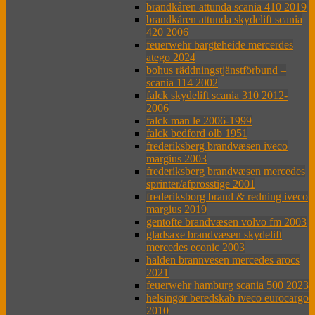
brandkåren attunda scania 410 2019
brandkåren attunda skydelift scania
420 2006
feuerwehr bargteheide mercerdes
atego 2024
bohus räddningstjänstförbund –
scania 114 2002
falck skydelift scania 310 2012-
2006
falck man le 2006-1999
falck bedford olb 1951
frederiksberg brandvæsen iveco
margius 2003
frederiksberg brandvæsen mercedes
sprinter/afprosstige 2001
frederiksborg brand & redning iveco
margius 2019
gentofte brandvæsen volvo fm 2003
gladsaxe brandvæsen skydelift
mercedes econic 2003
halden brannvesen mercedes arocs
2021
feuerwehr hamburg scania 500 2023
helsingør beredskab iveco eurocargo
2010