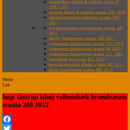
skanderborg brand & redning volvo fl
1993-1991
slagelse brand & redning scania 500 2020
räddningstänsten söderåsen scania 500
2023
trekantsområdets brandvæsen scania 400
2011
tårnby brandvæsen scania 320 2011
vestegnens brandvæsen scania 320 2014
vestegnens brandvæsen scania 94 2005
vestegnens brandvæsen scania 113 1984
beredskab øst scania 410 2016
beredskabscenter ålborg scania 380 2012
århus brandvæsen scania 480 2010
Menu
Luk
høje tåstrup ishøj vallensbæk brandvæsen
scania 280 2012
Facebook