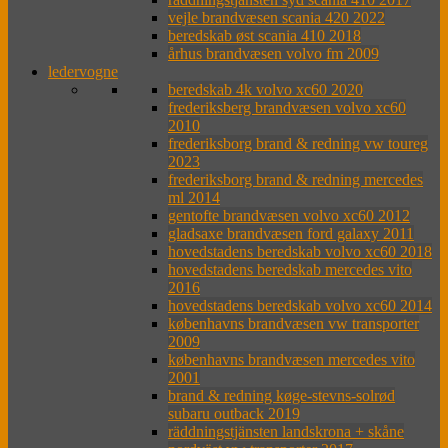
vejle brandvæsen scania 420 2022
beredskab øst scania 410 2018
århus brandvæsen volvo fm 2009
ledervogne
beredskab 4k volvo xc60 2020
frederiksberg brandvæsen volvo xc60
2010
frederiksborg brand & redning vw toureg
2023
frederiksborg brand & redning mercedes
ml 2014
gentofte brandvæsen volvo xc60 2012
gladsaxe brandvæsen ford galaxy 2011
hovedstadens beredskab volvo xc60 2018
hovedstadens beredskab mercedes vito
2016
hovedstadens beredskab volvo xc60 2014
københavns brandvæsen vw transporter
2009
københavns brandvæsen mercedes vito
2001
brand & redning køge-stevns-solrød
subaru outback 2019
räddningstjänsten landskrona + skåne