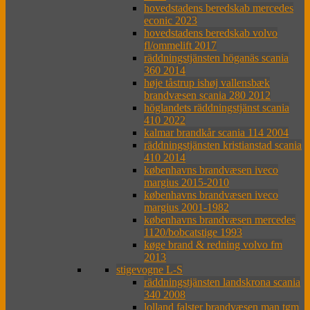
hovedstadens beredskab mercedes
econic 2023
hovedstadens beredskab volvo
fl/ommelift 2017
räddningstjänsten höganäs scania
360 2014
høje tåstrup ishøj vallensbæk
brandvæsen scania 280 2012
höglandets räddningstjänst scania
410 2022
kalmar brandkår scania 114 2004
räddningstjänsten kristianstad scania
410 2014
københavns brandvæsen iveco
margius 2015-2010
københavns brandvæsen iveco
margius 2001-1982
københavns brandvæsen mercedes
1120/bobcatstige 1993
køge brand & redning volvo fm
2013
stigevogne L-S
räddningstjänsten landskrona scania
340 2008
lolland falster brandvæsen man tgm