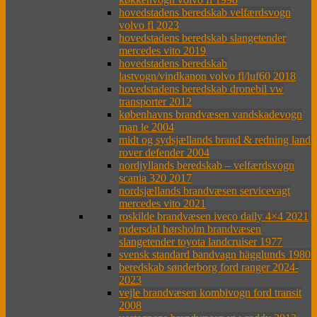
hovedstadens beredskab velfærdsvogn
volvo fl 2023
hovedstadens beredskab slangetender
mercedes vito 2019
hovedstadens beredskab
lastvogn/vindkanon volvo fl/luf60 2018
hovedstadens beredskab dronebil vw
transporter 2012
københavns brandvæsen vandskadevogn
man le 2004
midt og sydsjællands brand & redning land
rover defender 2004
nordjyllands beredskab – velfærdsvogn
scania 320 2017
nordsjællands brandvæsen servicevagt
mercedes vito 2021
roskilde brandvæsen iveco daily 4×4 2021
rudersdal hørsholm brandvæsen
slangetender toyota landcruiser 1977
svensk standard bandvagn hägglunds 1980
beredskab sønderborg ford ranger 2024-
2023
vejle brandvæsen kombivogn ford transit
2008