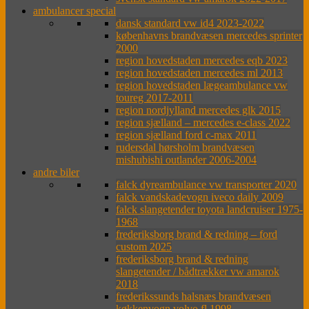
ambulancer special
dansk standard vw id4 2023-2022
københavns brandvæsen mercedes sprinter
2000
region hovedstaden mercedes eqb 2023
region hovedstaden mercedes ml 2013
region hovedstaden lægeambulance vw
toureg 2017-2011
region nordjylland mercedes glk 2015
region sjælland – mercedes e-class 2022
region sjælland ford c-max 2011
rudersdal hørsholm brandvæsen
mishubishi outlander 2006-2004
andre biler
falck dyreambulance vw transporter 2020
falck vandskadevogn iveco daily 2009
falck slangetender toyota landcruiser 1975-
1968
frederiksborg brand & redning – ford
custom 2025
frederiksborg brand & redning
slangetender / bådtrækker vw amarok
2018
frederikssunds halsnæs brandvæsen
køkkenvogn volvo fl 1998