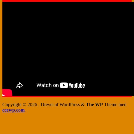
Copyright © 2026
. Drevet af WordPress
&
The WP
Theme med
ceewp.com
.