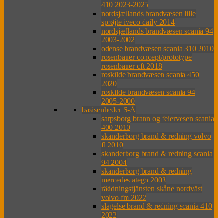
410 2023-2025
nordsjællands brandvæsen lille
sprøjte iveco daily 2014
nordsjællands brandvæsen scania 94
2003-2002
odense brandvæsen scania 310 2010
rosenbauer concept/prototype
rosenbauer cft 2018
roskilde brandvæsen scania 450
2020
roskilde brandvæsen scania 94
2005-2000
basisenheder S-Å
sarpsborg brann og feiervesen scania
400 2010
skanderborg brand & redning volvo
fl 2010
skanderborg brand & redning scania
94 2004
skanderborg brand & redning
mercedes atego 2003
räddningstjänsten skåne nordväst
volvo fm 2022
slagelse brand & redning scania 410
2022