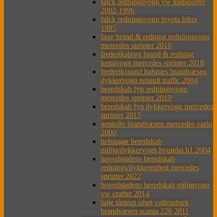
falck redningsvogn vw transporter
2002-1996
falck redningsvogn toyota hilux
1995
faxe brand & redning redningsvogn
mercedes sprinter 2010
frederiksborg brand & redning
kemivogn mercedes sprinter 2018
frederikssund halsnæs brandvæsen
dykkervogn renault traffic 2004
beredskab fyn redningsvogn
mercedes sprinter 2019
beredskab fyn dykkervogn mercedes
sprinter 2015
gentofte brandvæsen mercedes vario
2000
helsingør beredskab
milijø/dykkervogn hyundai h1 2004
hovedstadens beredskab
rednings/dykkerenhed mercedes
sprinter 2022
hovedstadens beredskab milijøvogn
vw crafter 2014
høje tåstrup ishøj vallensbæk
brandvæsen scania 220 2011