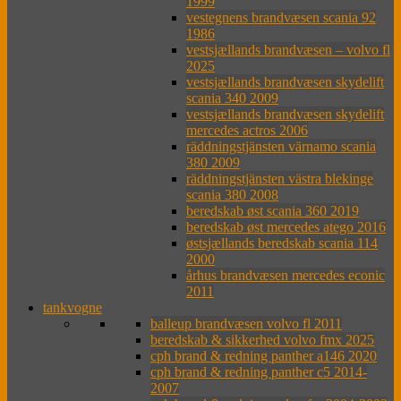
1999
vestegnens brandvæsen scania 92
1986
vestsjællands brandvæsen – volvo fl
2025
vestsjællands brandvæsen skydelift
scania 340 2009
vestsjællands brandvæsen skydelift
mercedes actros 2006
räddningstjänsten värnamo scania
380 2009
räddningstjänsten västra blekinge
scania 380 2008
beredskab øst scania 360 2019
beredskab øst mercedes atego 2016
østsjællands beredskab scania 114
2000
århus brandvæsen mercedes econic
2011
tankvogne
balleup brandvæsen volvo fl 2011
beredskab & sikkerhed volvo fmx 2025
cph brand & redning panther a146 2020
cph brand & redning panther c5 2014-
2007