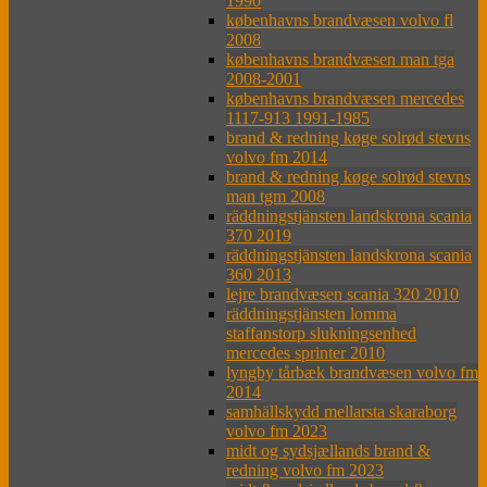
1990
københavns brandvæsen volvo fl
2008
københavns brandvæsen man tga
2008-2001
københavns brandvæsen mercedes
1117-913 1991-1985
brand & redning køge solrød stevns
volvo fm 2014
brand & redning køge solrød stevns
man tgm 2008
räddningstjänsten landskrona scania
370 2019
räddningstjänsten landskrona scania
360 2013
lejre brandvæsen scania 320 2010
räddningstjänsten lomma
staffanstorp slukningsenhed
mercedes sprinter 2010
lyngby tårbæk brandvæsen volvo fm
2014
samhällskydd mellarsta skaraborg
volvo fm 2023
midt og sydsjællands brand &
redning volvo fm 2023