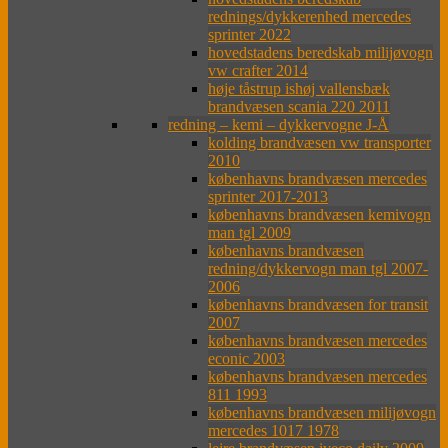
rednings/dykkerenhed mercedes
sprinter 2022
hovedstadens beredskab milijøvogn
vw crafter 2014
høje tåstrup ishøj vallensbæk
brandvæsen scania 220 2011
redning – kemi – dykkervogne J-Å
kolding brandvæsen vw transporter
2010
københavns brandvæsen mercedes
sprinter 2017-2013
københavns brandvæsen kemivogn
man tgl 2009
københavns brandvæsen
redning/dykkervogn man tgl 2007-
2006
københavns brandvæsen for transit
2007
københavns brandvæsen mercedes
econic 2003
københavns brandvæsen mercedes
811 1993
københavns brandvæsen milijøvogn
mercedes 1017 1978