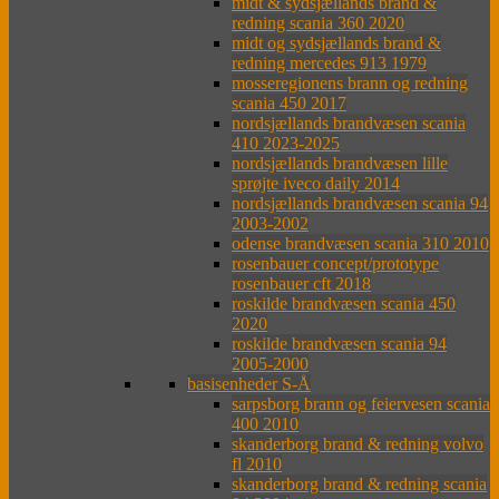
midt & sydsjællands brand &
redning scania 360 2020
midt og sydsjællands brand &
redning mercedes 913 1979
mosseregionens brann og redning
scania 450 2017
nordsjællands brandvæsen scania
410 2023-2025
nordsjællands brandvæsen lille
sprøjte iveco daily 2014
nordsjællands brandvæsen scania 94
2003-2002
odense brandvæsen scania 310 2010
rosenbauer concept/prototype
rosenbauer cft 2018
roskilde brandvæsen scania 450
2020
roskilde brandvæsen scania 94
2005-2000
basisenheder S-Å
sarpsborg brann og feiervesen scania
400 2010
skanderborg brand & redning volvo
fl 2010
skanderborg brand & redning scania