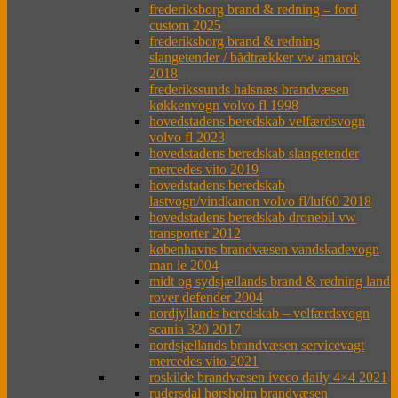
frederiksborg brand & redning – ford
custom 2025
frederiksborg brand & redning
slangetender / bådtrækker vw amarok
2018
frederikssunds halsnæs brandvæsen
køkkenvogn volvo fl 1998
hovedstadens beredskab velfærdsvogn
volvo fl 2023
hovedstadens beredskab slangetender
mercedes vito 2019
hovedstadens beredskab
lastvogn/vindkanon volvo fl/luf60 2018
hovedstadens beredskab dronebil vw
transporter 2012
københavns brandvæsen vandskadevogn
man le 2004
midt og sydsjællands brand & redning land
rover defender 2004
nordjyllands beredskab – velfærdsvogn
scania 320 2017
nordsjællands brandvæsen servicevagt
mercedes vito 2021
roskilde brandvæsen iveco daily 4×4 2021
rudersdal hørsholm brandvæsen