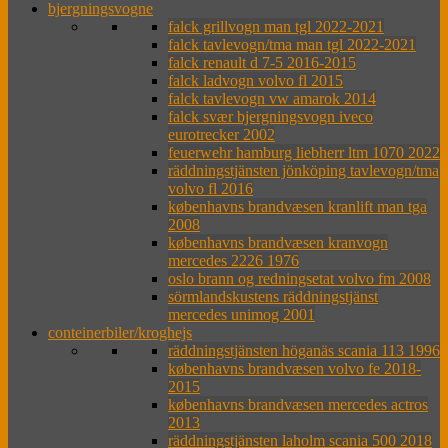
bjergningsvogne
falck grillvogn man tgl 2022-2021
falck tavlevogn/tma man tgl 2022-2021
falck renault d 7-5 2016-2015
falck ladvogn volvo fl 2015
falck tavlevogn vw amarok 2014
falck svær bjergningsvogn iveco
eurotrecker 2002
feuerwehr hamburg liebherr ltm 1070 2022
räddningstjänsten jönköping tavlevogn/tma
volvo fl 2016
københavns brandvæsen kranlift man tga
2008
københavns brandvæsen kranvogn
mercedes 2226 1976
oslo brann og redningsetat volvo fm 2008
sörmlandskustens räddningstjänst
mercedes unimog 2001
conteinerbiler/kroghejs
räddningstjänsten höganäs scania 113 1996
københavns brandvæsen volvo fe 2018-
2015
københavns brandvæsen mercedes actros
2013
räddningstjänsten laholm scania 500 2018