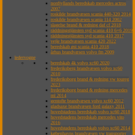
nordjyllands beredskab mercedes actros
2007
roskilde brandvæsen scania 440-320 2014
roskilde brandvæsen scania 114 2002
slagelse brand & redning daf cf 2018
räddningstjänsten syd scania 410 6×6 2019
räddningstjänsten syd scania 410 2017
vejle brandvæsen scania 420 2022
beredskab øst scania 410 2018
århus brandvæsen volvo fm 2009
ledervogne
beredskab 4k volvo xc60 2020
frederiksberg brandvæsen volvo xc60
2010
frederiksborg brand & redning vw toureg
2023
frederiksborg brand & redning mercedes
ml 2014
gentofte brandvæsen volvo xc60 2012
gladsaxe brandvæsen ford galaxy 2011
hovedstadens beredskab volvo xc60 2018
hovedstadens beredskab mercedes vito
2016
hovedstadens beredskab volvo xc60 2014
københavns brandvæsen vw transporter