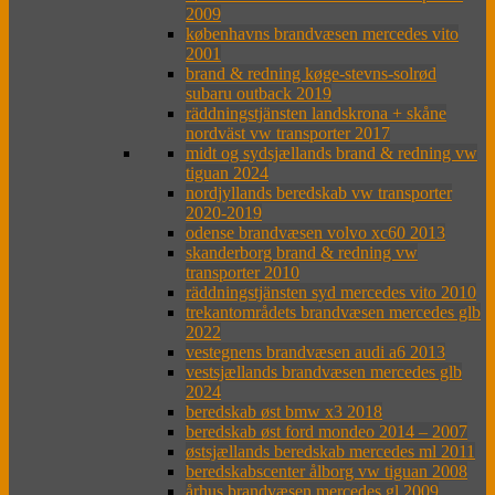
2009
københavns brandvæsen mercedes vito
2001
brand & redning køge-stevns-solrød
subaru outback 2019
räddningstjänsten landskrona + skåne
nordväst vw transporter 2017
midt og sydsjællands brand & redning vw
tiguan 2024
nordjyllands beredskab vw transporter
2020-2019
odense brandvæsen volvo xc60 2013
skanderborg brand & redning vw
transporter 2010
räddningstjänsten syd mercedes vito 2010
trekantområdets brandvæsen mercedes glb
2022
vestegnens brandvæsen audi a6 2013
vestsjællands brandvæsen mercedes glb
2024
beredskab øst bmw x3 2018
beredskab øst ford mondeo 2014 – 2007
østsjællands beredskab mercedes ml 2011
beredskabscenter ålborg vw tiguan 2008
århus brandvæsen mercedes gl 2009