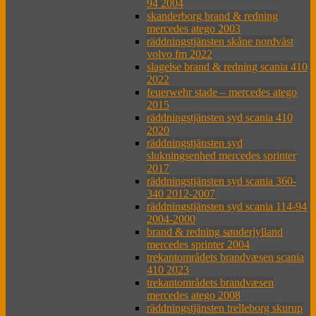
94 2004
skanderborg brand & redning
mercedes atego 2003
räddningstjänsten skåne nordväst
volvo fm 2022
slagelse brand & redning scania 410
2022
feuerwehr stade – mercedes atego
2015
räddningstjänsten syd scania 410
2020
räddningstjänsten syd
slukningsenhed mercedes sprinter
2017
räddningstjänsten syd scania 360-
340 2012-2007
räddningstjänsten syd scania 114-94
2004-2000
brand & redning sønderjylland
mercedes sprinter 2004
trekantområdets brandvæsen scania
410 2023
trekantområdets brandvæsen
mercedes atego 2008
räddningstjänsten trelleborg skurup