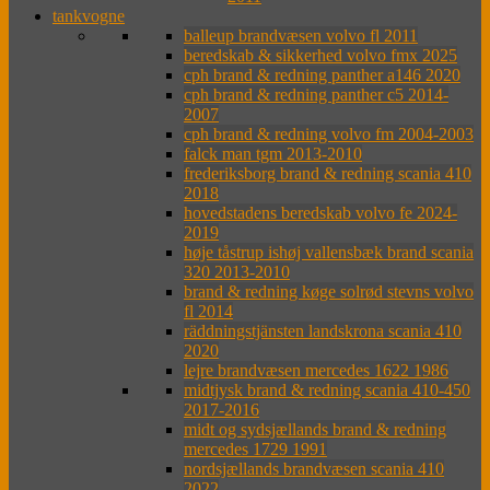
tankvogne
balleup brandvæsen volvo fl 2011
beredskab & sikkerhed volvo fmx 2025
cph brand & redning panther a146 2020
cph brand & redning panther c5 2014-
2007
cph brand & redning volvo fm 2004-2003
falck man tgm 2013-2010
frederiksborg brand & redning scania 410
2018
hovedstadens beredskab volvo fe 2024-
2019
høje tåstrup ishøj vallensbæk brand scania
320 2013-2010
brand & redning køge solrød stevns volvo
fl 2014
räddningstjänsten landskrona scania 410
2020
lejre brandvæsen mercedes 1622 1986
midtjysk brand & redning scania 410-450
2017-2016
midt og sydsjællands brand & redning
mercedes 1729 1991
nordsjællands brandvæsen scania 410
2022