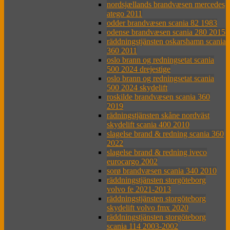
nordsjællands brandvæsen mercedes
atego 2011
odder brandvæsen scania 82 1983
odense brandvæsen scania 280 2015
räddningstjänsten oskarshamn scania
360 2011
oslo brann og redningsetat scania
500 2024 drejestige
oslo brann og redningsetat scania
500 2024 skydelift
roskilde brandvæsen scania 360
2019
rädningstjänsten skåne nordväst
skydelift scania 400 2010
slagelse brand & redning scania 360
2022
slagelse brand & redning iveco
eurocargo 2002
sorø brandvæsen scania 340 2010
räddningstjänsten storgöteborg
volvo fe 2021-2013
räddningstjänsten storgöteborg
skydelift volvo fmx 2020
räddningstjänsten storgöteborg
scania 114 2003-2002