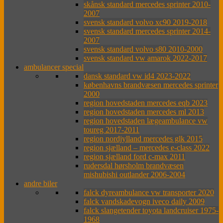
skånsk standard mercedes sprinter 2010-
2007
svensk standard volvo xc90 2019-2018
svensk standard mercedes sprinter 2014-
2007
svensk standard volvo s80 2010-2000
svensk standard vw amarok 2022-2017
ambulancer special
dansk standard vw id4 2023-2022
københavns brandvæsen mercedes sprinter
2000
region hovedstaden mercedes eqb 2023
region hovedstaden mercedes ml 2013
region hovedstaden lægeambulance vw
toureg 2017-2011
region nordjylland mercedes glk 2015
region sjælland – mercedes e-class 2022
region sjælland ford c-max 2011
rudersdal hørsholm brandvæsen
mishubishi outlander 2006-2004
andre biler
falck dyreambulance vw transporter 2020
falck vandskadevogn iveco daily 2009
falck slangetender toyota landcruiser 1975-
1968