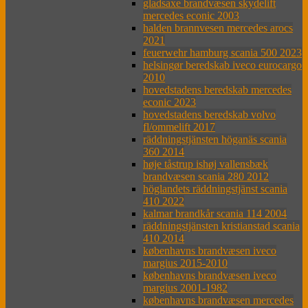
gladsaxe brandvæsen skydelift
mercedes econic 2003
halden brannvesen mercedes arocs
2021
feuerwehr hamburg scania 500 2023
helsingør beredskab iveco eurocargo
2010
hovedstadens beredskab mercedes
econic 2023
hovedstadens beredskab volvo
fl/ommelift 2017
räddningstjänsten höganäs scania
360 2014
høje tåstrup ishøj vallensbæk
brandvæsen scania 280 2012
höglandets räddningstjänst scania
410 2022
kalmar brandkår scania 114 2004
räddningstjänsten kristianstad scania
410 2014
københavns brandvæsen iveco
margius 2015-2010
københavns brandvæsen iveco
margius 2001-1982
københavns brandvæsen mercedes