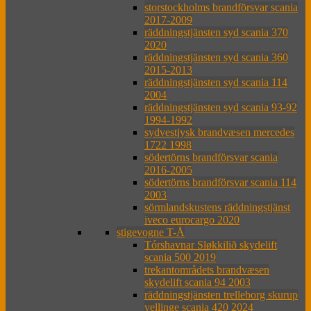
storstockholms brandförsvar scania
2017-2009
räddningstjänsten syd scania 370
2020
räddningstjänsten syd scania 360
2015-2013
räddningstjänsten syd scania 114
2004
räddningstjänsten syd scania 93-92
1994-1992
sydvestjysk brandvæsen mercedes
1722 1998
södertörns brandförsvar scania
2016-2005
södertörns brandförsvar scania 114
2003
sörmlandskustens räddningstjänst
iveco eurocargo 2020
stigevogne T-Å
Tórshavnar Sløkkilið skydelift
scania 500 2019
trekantområdets brandvæsen
skydelift scania 94 2003
räddningstjänsten trelleborg skurup
vellinge scania 420 2024