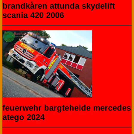
brandkåren attunda skydelift
scania 420 2006
feuerwehr bargteheide mercedes
atego 2024