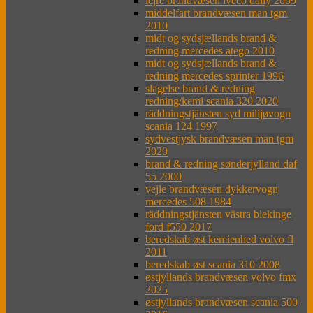
lejre brandvæsen iveco daily 2009
middelfart brandvæsen man tgm
2010
midt og sydsjællands brand &
redning mercedes atego 2010
midt og sydsjællands brand &
redning mercedes sprinter 1996
slagelse brand & redning
redning/kemi scania 320 2020
räddningstjänsten syd milijøvogn
scania 124 1997
sydvestjysk brandvæsen man tgm
2020
brand & redning sønderjylland daf
55 2000
vejle brandvæsen dykkervogn
mercedes 508 1984
räddningstjänsten västra blekinge
ford f550 2017
beredskab øst kemienhed volvo fl
2011
beredskab øst scania 310 2008
østjyllands brandvæsen volvo fmx
2025
østjyllands brandvæsen scania 500