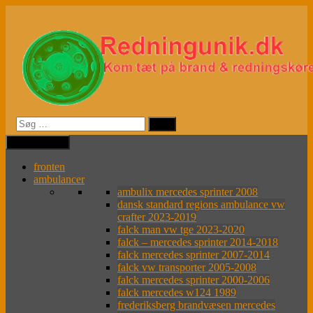
Videre
til
indhold
MENU
MENU
fronten
ambulancer
ambulix mercedes sprinter 2008
dansk standard regions ambulance vw
crafter 2023-2019
falck man vw tge 2023-2020
falck – mercedes sprinter 2014-2018
falck mercedes sprinter 2007-2014
falck vw transporter 2005-2008
falck mercedes sprinter 2000-2006
falck mercedes w124 1989
frederiksberg brandvæsen mercedes