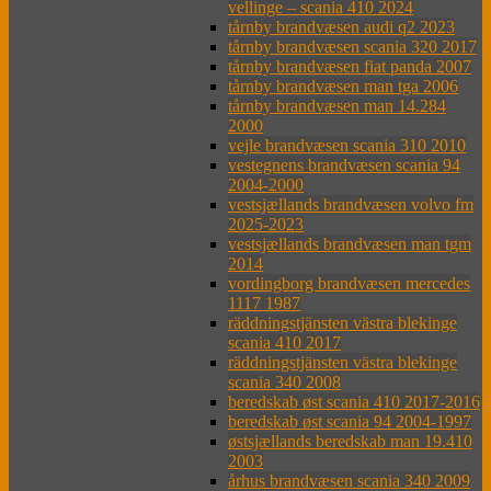
vellinge – scania 410 2024
tårnby brandvæsen audi q2 2023
tårnby brandvæsen scania 320 2017
tårnby brandvæsen fiat panda 2007
tårnby brandvæsen man tga 2006
tårnby brandvæsen man 14.284
2000
vejle brandvæsen scania 310 2010
vestegnens brandvæsen scania 94
2004-2000
vestsjællands brandvæsen volvo fm
2025-2023
vestsjællands brandvæsen man tgm
2014
vordingborg brandvæsen mercedes
1117 1987
räddningstjänsten västra blekinge
scania 410 2017
räddningstjänsten västra blekinge
scania 340 2008
beredskab øst scania 410 2017-2016
beredskab øst scania 94 2004-1997
østsjællands beredskab man 19.410
2003
århus brandvæsen scania 340 2009