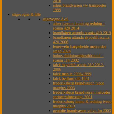
2016
århus brandvæsen vw transporter
1999
stigevogne & lifte
stigevogne A-K
asker bærum brann og redning –
scania 420 2014
brandkåren attunda scania 410 2019
brandkåren attunda skydelift scania
420 2006
feuerwehr bargteheide mercerdes
atego 2024
bohus räddningstjänstförbund –
scania 114 2002
falck skydelift scania 310 2012-
2006
falck man le 2006-1999
falck bedford olb 1951
frederiksberg brandvæsen iveco
margius 2003
frederiksberg brandvæsen mercedes
sprinter/afprosstige 2001
frederiksborg brand & redning iveco
margius 2019
gentofte brandvæsen volvo fm 2003