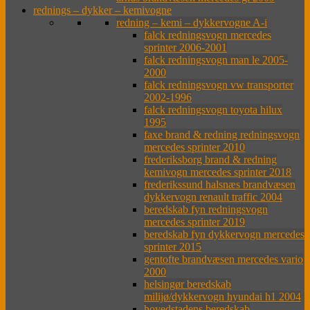
rednings – dykker – kemivogne
redning – kemi – dykkervogne A-i
falck redningsvogn mercedes
sprinter 2006-2001
falck redningsvogn man le 2005-
2000
falck redningsvogn vw transporter
2002-1996
falck redningsvogn toyota hilux
1995
faxe brand & redning redningsvogn
mercedes sprinter 2010
frederiksborg brand & redning
kemivogn mercedes sprinter 2018
frederikssund halsnæs brandvæsen
dykkervogn renault traffic 2004
beredskab fyn redningsvogn
mercedes sprinter 2019
beredskab fyn dykkervogn mercedes
sprinter 2015
gentofte brandvæsen mercedes vario
2000
helsingør beredskab
milijø/dykkervogn hyundai h1 2004
hovedstadens beredskab