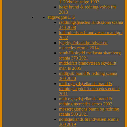
1120/bobcatstige 1993
køge brand & redning volvo fm
2013
stigevogne L-S
räddningstjänsten landskrona scania
340 2008
lolland falster brandvæsen man tgm
2022
lyngby tårbæk brandvæsen
mercedes econic 2014
samhållsskydd mellarsta skaraborg
scania 370 2021
middelfart brandvæsen skydelift
man le 2006
midtjysk brand & redning scania
360 2020
midt og sydsjællands brand &
redning skydelift mercedes econic
2011
midt og sydsjællands brand &
redning mercedes actros 2002
mosseregionens brann og redning
scania 500 2021
nordsjællands brandvæsen scania
360 2019