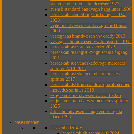
slangetender toyota landcruiser 1977
svensk standard bandvagn hägglunds 1980
beredskab sønderborg ford ranger 2024-
2023
vejle brandvæsen kombivogn ford transit
2008
vestegnens brandvæsen vw caddy 2013
vestegens brandvæsen vw transporter 1995
beredskab øst vw transporter 2023
beredskab øst logistikvogn scania årgang
2021
beredskab øst vandskadevogn mercedes
sprinter 2018-2015
beredskab øst slangetender mercedes
sprinter 2017
beredskab øst kommandovogn/robotenhed
mercedes sprinter 2016
østjyllands brandvæsen volvo fl 2025
østjyllands brandvæsen mercedes sprinter
2025
århus brandvæsen slangetender toyota
hiace 1993
basisenheder
basisenheder 4-F
beredskab 4k scania 410 2024