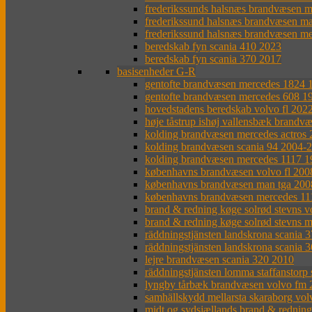
frederikssunds halsnæs brandvæsen m
frederikssund halsnæs brandvæsen m
frederikssund halsnæs brandvæsen m
beredskab fyn scania 410 2023
beredskab fyn scania 370 2017
basisenheder G-R
gentofte brandvæsen mercedes 1824 
gentofte brandvæsen mercedes 608 1
hovedstadens beredskab volvo fl 202
høje tåstrup ishøj vallensbæk brandv
kolding brandvæsen mercedes actros
kolding brandvæsen scania 94 2004-
kolding brandvæsen mercedes 1117 1
københavns brandvæsen volvo fl 200
københavns brandvæsen man tga 200
københavns brandvæsen mercedes 11
brand & redning køge solrød stevns 
brand & redning køge solrød stevns 
räddningstjänsten landskrona scania 
räddningstjänsten landskrona scania 
lejre brandvæsen scania 320 2010
räddningstjänsten lomma staffanstorp
lyngby tårbæk brandvæsen volvo fm 
samhällskydd mellarsta skaraborg vo
midt og sydsjællands brand & rednin