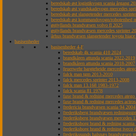
beredskab øst logistikvogn scania årgang 2
beredskab øst vandskadevogn mercedes spr
beredskab øst slangetender mercedes sprinte
beredskab øst kommandovogn/robotenhed me
østjyllands brandvæsen volvo fl 2025
østjyllands brandvæsen mercedes sprinter 2
århus brandvæsen slangetender toyota hiace
basisenheder
basisenheder 4-F
beredskab 4k scania 410 2024
brandkåren attunda scania 2022-2019
brandkåren attunda scania 2018-2007
feuerwehr bargteheide mercedes ateg
falck man tgm 2013-2010
falck mercedes sprinter 2013-2008
falck man 13.168 1983-1972
falck scania 81 1978
faxe brand & redning mercedes atego
faxe brand & redning mercedes actro
fredericia brandvæsen scania 94 2004
frederiksberg brandvæsen redningsspr
frederiksberg brandvæsen mercedes 
frederiksborg brand & redning scania
frederiksborg brand & redning iveco 
frederikssunds halsnæs brandvæsen m