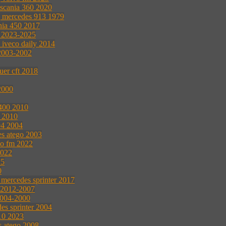
 scania 360 2020
g mercedes 913 1979
nia 450 2017
0 2023-2025
e iveco daily 2014
 2003-2002
uer cft 2018
2000
 400 2010
l 2010
94 2004
es atego 2003
vo fm 2022
2022
15
0
 mercedes sprinter 2017
0 2012-2007
2004-2000
es sprinter 2004
10 2023
s atego 2008