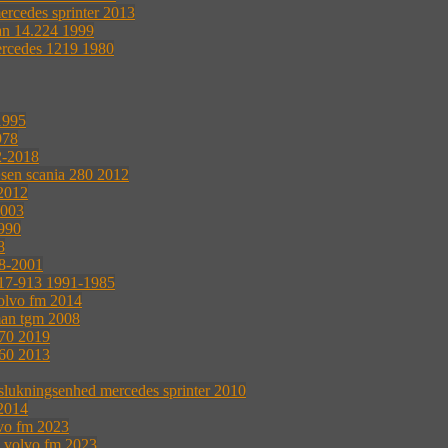
ercedes sprinter 2013
an 14.224 1999
ercedes 1219 1980
1995
978
2-2018
æsen scania 280 2012
 2012
2003
990
8
8-2001
17-913 1991-1985
volvo fm 2014
man tgm 2008
370 2019
360 2013
 slukningsenhed mercedes sprinter 2010
2014
lvo fm 2023
g volvo fm 2023