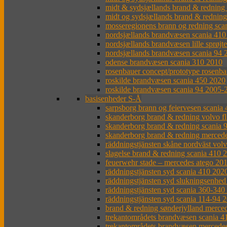
midt & sydsjællands brand & redning
midt og sydsjællands brand & rednin
mosseregionens brann og redning sca
nordsjællands brandvæsen scania 41
nordsjællands brandvæsen lille sprøjt
nordsjællands brandvæsen scania 94
odense brandvæsen scania 310 2010
rosenbauer concept/prototype rosenba
roskilde brandvæsen scania 450 2020
roskilde brandvæsen scania 94 2005-
basisenheder S-Å
sarpsborg brann og feiervesen scania
skanderborg brand & redning volvo f
skanderborg brand & redning scania 
skanderborg brand & redning merced
räddningstjänsten skåne nordväst vol
slagelse brand & redning scania 410 
feuerwehr stade – mercedes atego 20
räddningstjänsten syd scania 410 202
räddningstjänsten syd slukningsenhed
räddningstjänsten syd scania 360-34
räddningstjänsten syd scania 114-94 
brand & redning sønderjylland merced
trekantområdets brandvæsen scania 4
trekantområdets brandvæsen mercede