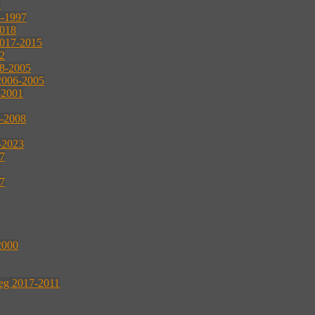
2
8-1997
2018
2017-2015
2
08-2005
2006-2005
-2001
2-2008
4-2023
07
07
2000
reg 2017-2011