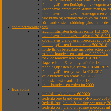
feuerwehr hamburg liebherr ltm 1070 2022
räddningstjänsten jönköping tavlevogn/tma 
københavns brandvæsen kranlift man tga 2
københavns brandvæsen kranvogn mercede
oslo brann og redningsetat volvo fm 2008
sörmlandskustens räddningstjänst mercedes
conteinerbiler/kroghejs
räddningstjänsten höganäs scania 113 1996
københavns brandvæsen volvo fe 2018-201
københavns brandvæsen mercedes actros 2
räddningstjänsten laholm scania 500 2018
nordjyllands beredskab mercedes actros 200
roskilde brandvæsen scania 440-320 2014
roskilde brandvæsen scania 114 2002
slagelse brand & redning daf cf 2018
räddningstjänsten syd scania 410 6×6 2019
räddningstjänsten syd scania 410 2017
vejle brandvæsen scania 420 2022
beredskab øst scania 410 2018
århus brandvæsen volvo fm 2009
ledervogne
beredskab 4k volvo xc60 2020
frederiksberg brandvæsen volvo xc60 2010
frederiksborg brand & redning vw toureg 2
frederiksborg brand & redning mercedes ml