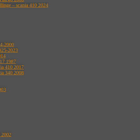
ellinge – scania 410 2024
04-2000
2025-2023
014
117 1987
nia 410 2017
nia 340 2008
003
r 2002