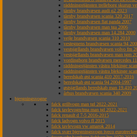
räddningstjänsten trelleborg skurup v
tårnby brandvæsen audi q2 2023
tårnby brandvæsen scania 320 2017
tårnby brandvæsen fiat panda 2007
tårnby brandvæsen man tga 2006
tårnby brandvæsen man 14.284 2000
vejle brandvæsen scania 310 2010
vestegnens brandvæsen scania 94 20
vestsjællands brandvæsen volvo fm 
vestsjællands brandvæsen man tgm 2
vordingborg brandvæsen mercedes 1
räddningstjänsten västra blekinge sca
räddningstjänsten västra blekinge sca
beredskab øst scania 410 2017-2016
beredskab øst scania 94 2004-1997
østsjællands beredskab man 19.410 2
århus brandvæsen scania 340 2009
bjergningsvogne
falck grillvogn man tgl 2022-2021
falck tavlevogn/tma man tgl 2022-2021
falck renault d 7-5 2016-2015
falck ladvogn volvo fl 2015
falck tavlevogn vw amarok 2014
falck svær bjergningsvogn iveco eurotrecke