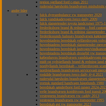
region sjælland ford c-max 2011
rudersdal hørsholm brandvæsen mishubishi 
andre biler
falck dyreambulance vw transporter 2020
falck vandskadevogn iveco daily 2009
falck slangetender toyota landcruiser 1975-
frederiksborg brand & redning – ford custo
frederiksborg brand & redning slangetende
frederikssunds halsnæs brandvæsen køkken
hovedstadens beredskab velfærdsvogn volvo
hovedstadens beredskab slangetender merce
hovedstadens beredskab lastvogn/vindkanon
hovedstadens beredskab dronebil vw transpo
københavns brandvæsen vandskadevogn ma
midt og sydsjællands brand & redning land 
nordjyllands beredskab – velfærdsvogn sca
nordsjællands brandvæsen servicevagt merc
roskilde brandvæsen iveco daily 4×4 2021
rudersdal hørsholm brandvæsen slangetender
svensk standard bandvagn hägglunds 1980
beredskab sønderborg ford ranger 2024-202
vejle brandvæsen kombivogn ford transit 2
vestegnens brandvæsen vw caddy 2013
vestegens brandvæsen vw transporter 1995
beredskab øst vw transporter 2023