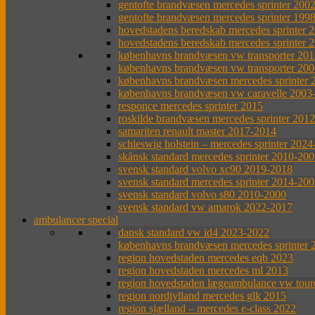
gentofte brandvæsen mercedes sprinter 200
gentofte brandvæsen mercedes sprinter 199
hovedstadens beredskab mercedes sprinter 
hovedstadens beredskab mercedes sprinter 
københavns brandvæsen vw transporter 201
københavns brandvæsen vw transporter 20
københavns brandvæsen mercedes sprinter 
københavns brandvæsen vw caravelle 2003
responce mercedes sprinter 2015
roskilde brandvæsen mercedes sprinter 201
samariten renault master 2017-2014
schleswig holstein – mercedes sprinter 202
skånsk standard mercedes sprinter 2010-20
svensk standard volvo xc90 2019-2018
svensk standard mercedes sprinter 2014-20
svensk standard volvo s80 2010-2000
svensk standard vw amarok 2022-2017
ambulancer special
dansk standard vw id4 2023-2022
københavns brandvæsen mercedes sprinter 
region hovedstaden mercedes eqb 2023
region hovedstaden mercedes ml 2013
region hovedstaden lægeambulance vw tou
region nordjylland mercedes glk 2015
region sjælland – mercedes e-class 2022