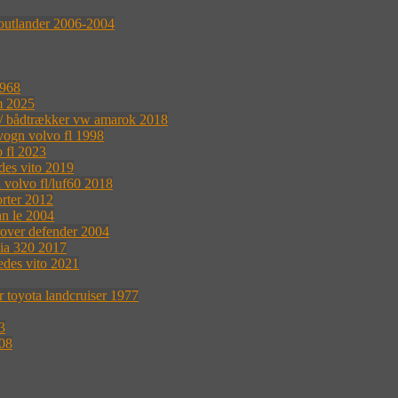
outlander 2006-2004
1968
m 2025
r / bådtrækker vw amarok 2018
vogn volvo fl 1998
 fl 2023
des vito 2019
 volvo fl/luf60 2018
rter 2012
n le 2004
rover defender 2004
nia 320 2017
edes vito 2021
 toyota landcruiser 1977
3
008