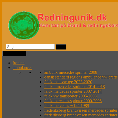
Videre
til
indhold
MENU
MENU
fronten
ambulancer
ambulix mercedes sprinter 2008
dansk standard regions ambulance vw craft
falck man vw tge 2023-2020
falck – mercedes sprinter 2014-2018
falck mercedes sprinter 2007-2014
falck vw transporter 2005-2008
falck mercedes sprinter 2000-2006
falck mercedes w124 1989
frederiksberg brandvæsen mercedes sprinte
frederiksberg brandvæsen mercedes sprinte