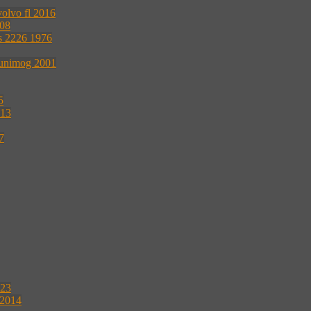
volvo fl 2016
008
s 2226 1976
 unimog 2001
5
013
7
023
 2014