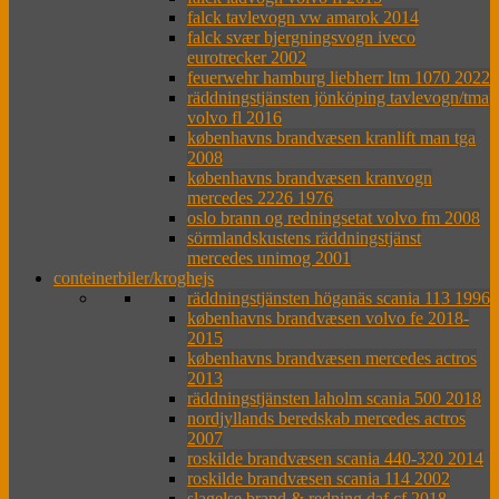
falck tavlevogn vw amarok 2014
falck svær bjergningsvogn iveco
eurotrecker 2002
feuerwehr hamburg liebherr ltm 1070 2022
räddningstjänsten jönköping tavlevogn/tma
volvo fl 2016
københavns brandvæsen kranlift man tga
2008
københavns brandvæsen kranvogn
mercedes 2226 1976
oslo brann og redningsetat volvo fm 2008
sörmlandskustens räddningstjänst
mercedes unimog 2001
conteinerbiler/kroghejs
räddningstjänsten höganäs scania 113 1996
københavns brandvæsen volvo fe 2018-
2015
københavns brandvæsen mercedes actros
2013
räddningstjänsten laholm scania 500 2018
nordjyllands beredskab mercedes actros
2007
roskilde brandvæsen scania 440-320 2014
roskilde brandvæsen scania 114 2002
slagelse brand & redning daf cf 2018