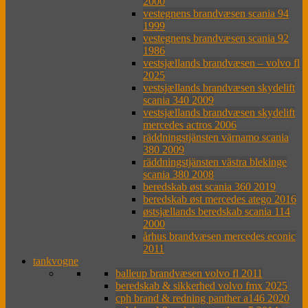
2000
vestegnens brandvæsen scania 94
1999
vestegnens brandvæsen scania 92
1986
vestsjællands brandvæsen – volvo fl
2025
vestsjællands brandvæsen skydelift
scania 340 2009
vestsjællands brandvæsen skydelift
mercedes actros 2006
räddningstjänsten värnamo scania
380 2009
räddningstjänsten västra blekinge
scania 380 2008
beredskab øst scania 360 2019
beredskab øst mercedes atego 2016
østsjællands beredskab scania 114
2000
århus brandvæsen mercedes econic
2011
tankvogne
balleup brandvæsen volvo fl 2011
beredskab & sikkerhed volvo fmx 2025
cph brand & redning panther a146 2020