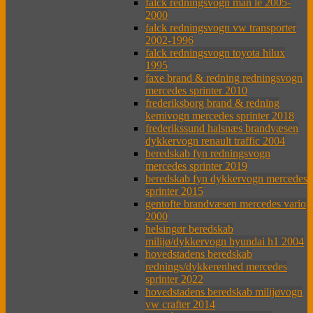
falck redningsvogn man le 2005-
2000
falck redningsvogn vw transporter
2002-1996
falck redningsvogn toyota hilux
1995
faxe brand & redning redningsvogn
mercedes sprinter 2010
frederiksborg brand & redning
kemivogn mercedes sprinter 2018
frederikssund halsnæs brandvæsen
dykkervogn renault traffic 2004
beredskab fyn redningsvogn
mercedes sprinter 2019
beredskab fyn dykkervogn mercedes
sprinter 2015
gentofte brandvæsen mercedes vario
2000
helsingør beredskab
milijø/dykkervogn hyundai h1 2004
hovedstadens beredskab
rednings/dykkerenhed mercedes
sprinter 2022
hovedstadens beredskab milijøvogn
vw crafter 2014