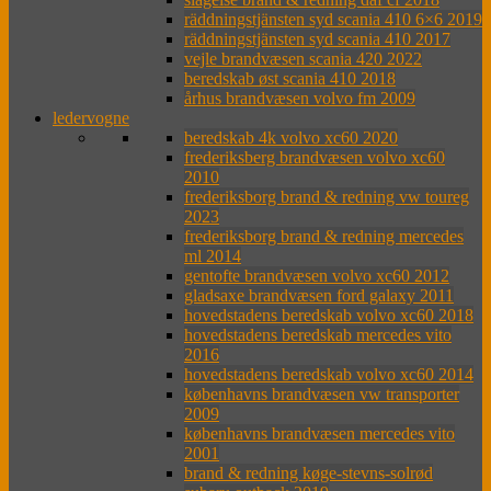
räddningstjänsten syd scania 410 6×6 2019
räddningstjänsten syd scania 410 2017
vejle brandvæsen scania 420 2022
beredskab øst scania 410 2018
århus brandvæsen volvo fm 2009
ledervogne
beredskab 4k volvo xc60 2020
frederiksberg brandvæsen volvo xc60
2010
frederiksborg brand & redning vw toureg
2023
frederiksborg brand & redning mercedes
ml 2014
gentofte brandvæsen volvo xc60 2012
gladsaxe brandvæsen ford galaxy 2011
hovedstadens beredskab volvo xc60 2018
hovedstadens beredskab mercedes vito
2016
hovedstadens beredskab volvo xc60 2014
københavns brandvæsen vw transporter
2009
københavns brandvæsen mercedes vito
2001
brand & redning køge-stevns-solrød