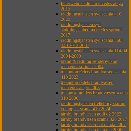
feuerwehr stade – mercedes atego
2015
räddningstjänsten syd scania 410
2020
räddningstjänsten syd
slukningsenhed mercedes sprinter
2017
räddningstjänsten syd scania 360-
340 2012-2007
räddningstjänsten syd scania 114-94
2004-2000
brand & redning sønderjylland
mercedes sprinter 2004
trekantområdets brandvæsen scania
410 2023
trekantområdets brandvæsen
mercedes atego 2008
trekantsområdets brandvæsen scania
310 2006
räddningstjänsten trelleborg skurup
vellinge – scania 410 2024
tårnby brandvæsen audi q2 2023
tårnby brandvæsen scania 320 2017
tårnby brandvæsen fiat panda 2007
tårnby brandvæsen man tga 2006