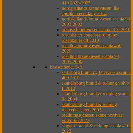
410 2023-2025
nordsjællands brandvæsen lille
sprøjte iveco daily 2014
nordsjællands brandvæsen scania 94
2003-2002
odense brandvæsen scania 310 2010
rosenbauer concept/prototype
rosenbauer cft 2018
roskilde brandvæsen scania 450
2020
roskilde brandvæsen scania 94
2005-2000
basisenheder S-Å
sarpsborg brann og feiervesen scania
400 2010
skanderborg brand & redning volvo
fl 2010
skanderborg brand & redning scania
94 2004
skanderborg brand & redning
mercedes atego 2003
räddningstjänsten skåne nordväst
volvo fm 2022
slagelse brand & redning scania 410
2022