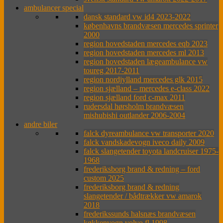
ambulancer special
dansk standard vw id4 2023-2022
københavns brandvæsen mercedes sprinter
2000
region hovedstaden mercedes eqb 2023
region hovedstaden mercedes ml 2013
region hovedstaden lægeambulance vw
toureg 2017-2011
region nordjylland mercedes glk 2015
region sjælland – mercedes e-class 2022
region sjælland ford c-max 2011
rudersdal hørsholm brandvæsen
mishubishi outlander 2006-2004
andre biler
falck dyreambulance vw transporter 2020
falck vandskadevogn iveco daily 2009
falck slangetender toyota landcruiser 1975-
1968
frederiksborg brand & redning – ford
custom 2025
frederiksborg brand & redning
slangetender / bådtrækker vw amarok
2018
frederikssunds halsnæs brandvæsen
køkkenvogn volvo fl 1998