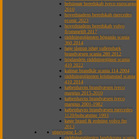
helsingør beredskab iveco eurocargo
2010
hovedstadens beredskab mercedes
econic 2023
hovedstadens beredskab volvo
fl/ommelift 2017
räddningstjänsten höganäs scania
360 2014
høje tåstrup ishøj vallensbæk
brandvæsen scania 280 2012
höglandets räddningstjänst scania
410 2022
kalmar brandkår scania 114 2004
räddningstjänsten kristianstad scania
410 2014
københavns brandvæsen iveco
margius 2015-2010
københavns brandvæsen iveco
margius 2001-1982
københavns brandvæsen mercedes
1120/bobcatstige 1993
køge brand & redning volvo fm
2013
stigevogne L-S
räddningstjänsten landskrona scania