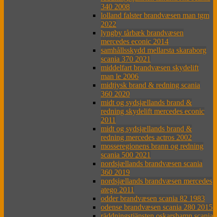
340 2008
lolland falster brandvæsen man tgm
2022
lyngby tårbæk brandvæsen
mercedes econic 2014
samhållsskydd mellarsta skaraborg
scania 370 2021
middelfart brandvæsen skydelift
man le 2006
midtjysk brand & redning scania
360 2020
midt og sydsjællands brand &
redning skydelift mercedes econic
2011
midt og sydsjællands brand &
redning mercedes actros 2002
mosseregionens brann og redning
scania 500 2021
nordsjællands brandvæsen scania
360 2019
nordsjællands brandvæsen mercedes
atego 2011
odder brandvæsen scania 82 1983
odense brandvæsen scania 280 2015
räddningstjänsten oskarshamn scania