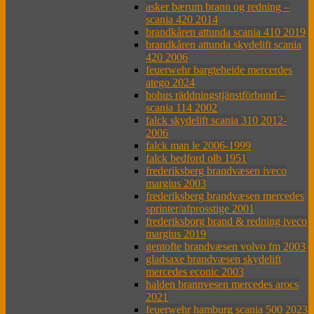
asker bærum brann og redning –
scania 420 2014
brandkåren attunda scania 410 2019
brandkåren attunda skydelift scania
420 2006
feuerwehr bargteheide mercerdes
atego 2024
bohus räddningstjänstförbund –
scania 114 2002
falck skydelift scania 310 2012-
2006
falck man le 2006-1999
falck bedford olb 1951
frederiksberg brandvæsen iveco
margius 2003
frederiksberg brandvæsen mercedes
sprinter/afprosstige 2001
frederiksborg brand & redning iveco
margius 2019
gentofte brandvæsen volvo fm 2003
gladsaxe brandvæsen skydelift
mercedes econic 2003
halden brannvesen mercedes arocs
2021
feuerwehr hamburg scania 500 2023