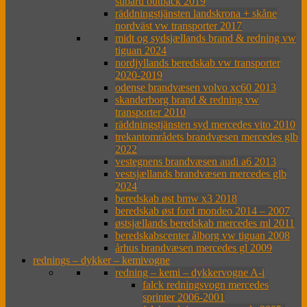
subaru outback 2019
räddningstjänsten landskrona + skåne
nordväst vw transporter 2017
midt og sydsjællands brand & redning vw
tiguan 2024
nordjyllands beredskab vw transporter
2020-2019
odense brandvæsen volvo xc60 2013
skanderborg brand & redning vw
transporter 2010
räddningstjänsten syd mercedes vito 2010
trekantområdets brandvæsen mercedes glb
2022
vestegnens brandvæsen audi a6 2013
vestsjællands brandvæsen mercedes glb
2024
beredskab øst bmw x3 2018
beredskab øst ford mondeo 2014 – 2007
østsjællands beredskab mercedes ml 2011
beredskabscenter ålborg vw tiguan 2008
århus brandvæsen mercedes gl 2009
rednings – dykker – kemivogne
redning – kemi – dykkervogne A-i
falck redningsvogn mercedes
sprinter 2006-2001