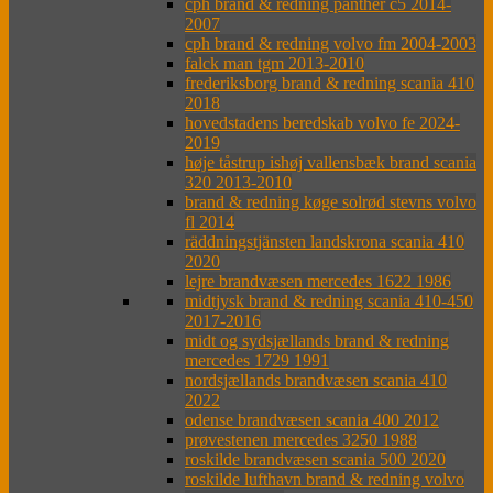
cph brand & redning panther c5 2014-
2007
cph brand & redning volvo fm 2004-2003
falck man tgm 2013-2010
frederiksborg brand & redning scania 410
2018
hovedstadens beredskab volvo fe 2024-
2019
høje tåstrup ishøj vallensbæk brand scania
320 2013-2010
brand & redning køge solrød stevns volvo
fl 2014
räddningstjänsten landskrona scania 410
2020
lejre brandvæsen mercedes 1622 1986
midtjysk brand & redning scania 410-450
2017-2016
midt og sydsjællands brand & redning
mercedes 1729 1991
nordsjællands brandvæsen scania 410
2022
odense brandvæsen scania 400 2012
prøvestenen mercedes 3250 1988
roskilde brandvæsen scania 500 2020
roskilde lufthavn brand & redning volvo