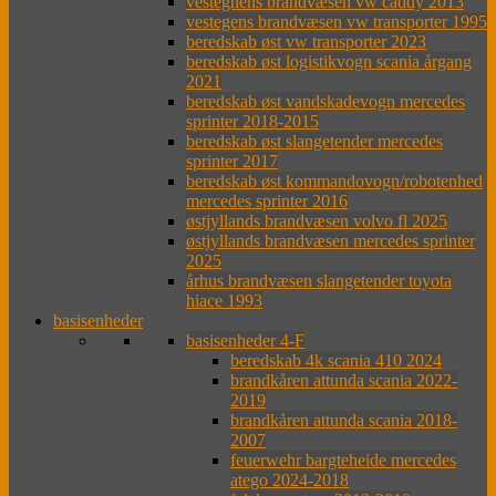
vestegnens brandvæsen vw caddy 2013
vestegens brandvæsen vw transporter 1995
beredskab øst vw transporter 2023
beredskab øst logistikvogn scania årgang
2021
beredskab øst vandskadevogn mercedes
sprinter 2018-2015
beredskab øst slangetender mercedes
sprinter 2017
beredskab øst kommandovogn/robotenhed
mercedes sprinter 2016
østjyllands brandvæsen volvo fl 2025
østjyllands brandvæsen mercedes sprinter
2025
århus brandvæsen slangetender toyota
hiace 1993
basisenheder
basisenheder 4-F
beredskab 4k scania 410 2024
brandkåren attunda scania 2022-
2019
brandkåren attunda scania 2018-
2007
feuerwehr bargteheide mercedes
atego 2024-2018