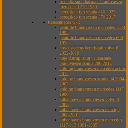
frederikssund halsnæs brandvæsen
mercedes 1219 1980
beredskab fyn scania 410 2023
beredskab fyn scania 370 2017
basisenheder G-R
gentofte brandvæsen mercedes 1824
1995
gentofte brandvæsen mercedes 608
1978
hovedstadens beredskab volvo fl
2022-2018
høje tåstrup ishøj vallensbæk
brandvæsen scania 280 2012
kolding brandvæsen mercedes actros
2012
kolding brandvæsen scania 94 2004-
2003
kolding brandvæsen mercedes 1117
1990
københavns brandvæsen volvo fl
2008
københavns brandvæsen man tga
2008-2001
københavns brandvæsen mercedes
1117-913 1991-1985