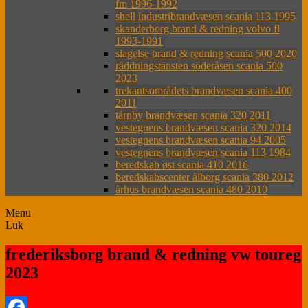
fm 1996-1992
shell industribrandvæsen scania 113 1995
skanderborg brand & redning volvo fl
1993-1991
slagelse brand & redning scania 500 2020
räddningstänsten söderåsen scania 500
2023
trekantsområdets brandvæsen scania 400
2011
tårnby brandvæsen scania 320 2011
vestegnens brandvæsen scania 320 2014
vestegnens brandvæsen scania 94 2005
vestegnens brandvæsen scania 113 1984
beredskab øst scania 410 2016
beredskabscenter ålborg scania 380 2012
århus brandvæsen scania 480 2010
Menu
Luk
frederiksborg brand & redning vw toureg
2023