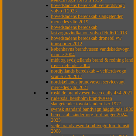
hovedstadens beredskab velfærdsvogn
volvo fl 2023
hovedstadens beredskab slangetender
mercedes vito 2019
hovedstadens beredskab
lastvogn/vindkanon volvo fl/luf60 2018
hovedstadens beredskab dronebil vw
transporter 2012
københavns brandvæsen vandskadevogn
man le 2004
midt og sydsjællands brand & redning land
rover defender 2004
nordjyllands beredskab – velfærdsvogn
scania 320 2017
nordsjællands brandvæsen servicevagt
mercedes vito 2021
roskilde brandvæsen iveco daily 4×4 2021
rudersdal hørsholm brandvæsen
slangetender toyota landcruiser 1977
svensk standard bandvagn hägglunds 1980
beredskab sønderborg ford ranger 2024-
2023
vejle brandvæsen kombivogn ford transit
2008