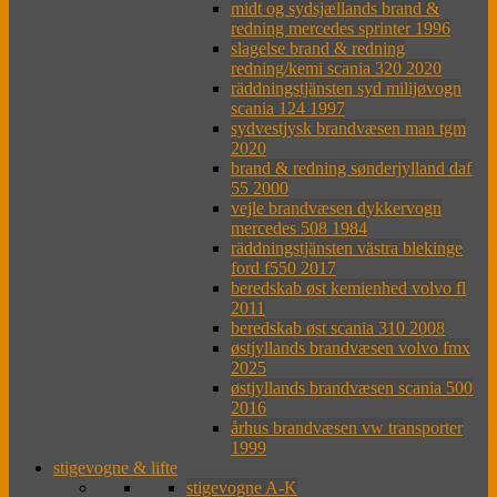
midt og sydsjællands brand &
redning mercedes sprinter 1996
slagelse brand & redning
redning/kemi scania 320 2020
räddningstjänsten syd milijøvogn
scania 124 1997
sydvestjysk brandvæsen man tgm
2020
brand & redning sønderjylland daf
55 2000
vejle brandvæsen dykkervogn
mercedes 508 1984
räddningstjänsten västra blekinge
ford f550 2017
beredskab øst kemienhed volvo fl
2011
beredskab øst scania 310 2008
østjyllands brandvæsen volvo fmx
2025
østjyllands brandvæsen scania 500
2016
århus brandvæsen vw transporter
1999
stigevogne & lifte
stigevogne A-K