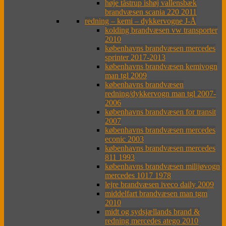
høje tåstrup ishøj vallensbæk
brandvæsen scania 220 2011
redning – kemi – dykkervogne J-Å
kolding brandvæsen vw transporter
2010
københavns brandvæsen mercedes
sprinter 2017-2013
københavns brandvæsen kemivogn
man tgl 2009
københavns brandvæsen
redning/dykkervogn man tgl 2007-
2006
københavns brandvæsen for transit
2007
københavns brandvæsen mercedes
econic 2003
københavns brandvæsen mercedes
811 1993
københavns brandvæsen milijøvogn
mercedes 1017 1978
lejre brandvæsen iveco daily 2009
middelfart brandvæsen man tgm
2010
midt og sydsjællands brand &
redning mercedes atego 2010