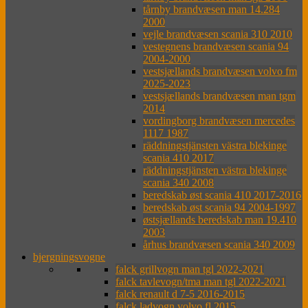
tårnby brandvæsen man 14.284
2000
vejle brandvæsen scania 310 2010
vestegnens brandvæsen scania 94
2004-2000
vestsjællands brandvæsen volvo fm
2025-2023
vestsjællands brandvæsen man tgm
2014
vordingborg brandvæsen mercedes
1117 1987
räddningstjänsten västra blekinge
scania 410 2017
räddningstjänsten västra blekinge
scania 340 2008
beredskab øst scania 410 2017-2016
beredskab øst scania 94 2004-1997
østsjællands beredskab man 19.410
2003
århus brandvæsen scania 340 2009
bjergningsvogne
falck grillvogn man tgl 2022-2021
falck tavlevogn/tma man tgl 2022-2021
falck renault d 7-5 2016-2015
falck ladvogn volvo fl 2015