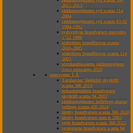
2015-2013
räddningstjänsten syd scania 114
2004
räddningstjänsten syd scania 93-92
1994-1992
sydvestjysk brandvæsen mercedes
1722 1998
södertörns brandförsvar scania
2016-2005
södertörns brandförsvar scania 114
2003
sörmlandskustens räddningstjänst
iveco eurocargo 2020
stigevogne T-Å
Tórshavnar Sløkkilið skydelift
scania 500 2019
trekantområdets brandvæsen
skydelift scania 94 2003
räddningstjänsten trelleborg skurup
vellinge scania 420 2024
tårnby brandvæsen scania 360 2020
tårnby brandvæsen man le 2003
vejle brandvæsen scania 360 2022
vestegnens brandvæsen scania 94