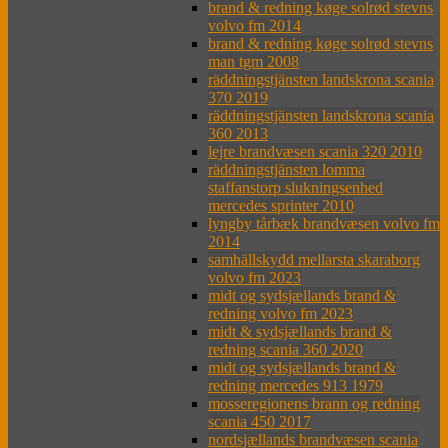
brand & redning køge solrød stevns
volvo fm 2014
brand & redning køge solrød stevns
man tgm 2008
räddningstjänsten landskrona scania
370 2019
räddningstjänsten landskrona scania
360 2013
lejre brandvæsen scania 320 2010
räddningstjänsten lomma
staffanstorp slukningsenhed
mercedes sprinter 2010
lyngby tårbæk brandvæsen volvo fm
2014
samhällskydd mellarsta skaraborg
volvo fm 2023
midt og sydsjællands brand &
redning volvo fm 2023
midt & sydsjællands brand &
redning scania 360 2020
midt og sydsjællands brand &
redning mercedes 913 1979
mosseregionens brann og redning
scania 450 2017
nordsjællands brandvæsen scania