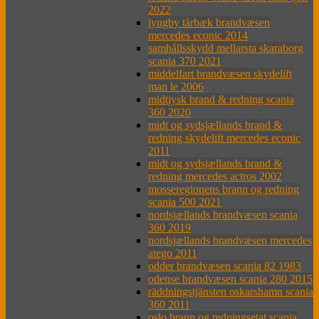
2022
lyngby tårbæk brandvæsen
mercedes econic 2014
samhållsskydd mellarsta skaraborg
scania 370 2021
middelfart brandvæsen skydelift
man le 2006
midtjysk brand & redning scania
360 2020
midt og sydsjællands brand &
redning skydelift mercedes econic
2011
midt og sydsjællands brand &
redning mercedes actros 2002
mosseregionens brann og redning
scania 500 2021
nordsjællands brandvæsen scania
360 2019
nordsjællands brandvæsen mercedes
atego 2011
odder brandvæsen scania 82 1983
odense brandvæsen scania 280 2015
räddningstjänsten oskarshamn scania
360 2011
oslo brann og redningsetat scania