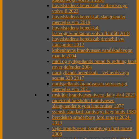
hovedstadens beredskab velfærdsvogn
volvo fl 2023
hovedstadens beredskab slangetender
mercedes vito 2019
hovedstadens beredskab
lastvogn/vindkanon volvo fl/luf60 2018
hovedstadens beredskab dronebil vw
transporter 2012
københavns brandvæsen vandskadevogn
man le 2004
midt og sydsjællands brand & redning land
rover defender 2004
nordjyllands beredskab – velfærdsvogn
scania 320 2017
nordsjællands brandvæsen servicevagt
mercedes vito 2021
roskilde brandvæsen iveco daily 4×4 2021
rudersdal hørsholm brandvæsen
slangetender toyota landcruiser 1977
svensk standard bandvagn hägglunds 1980
beredskab sønderborg ford ranger 2024-
2023
vejle brandvæsen kombivogn ford transit
2008