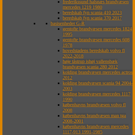
frederikssund halsnæs brandvæsen
mercedes 1219 1980
beredskab fyn scania 410 2023
beredskab fyn scania 370 2017
basisenheder G-R
gentofte brandvæsen mercedes 1824
1995
gentofte brandvæsen mercedes 608
1978
hovedstadens beredskab volvo fl
2022-2018
høje tåstrup ishøj vallensbæk
brandvæsen scania 280 2012
kolding brandvæsen mercedes actros
2012
kolding brandvæsen scania 94 2004-
2003
kolding brandvæsen mercedes 1117
1990
københavns brandvæsen volvo fl
2008
københavns brandvæsen man tga
2008-2001
københavns brandvæsen mercedes
1117-913 1991-1985