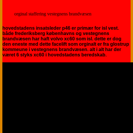
orginal staffering vestegnens brandvæsen
hovedstadens insatsleder p46 er primær for isl vest.
både frederiksberg københavns og vestegnens
brandvæsen har haft volvo xc60 som isl. dette er dog
den eneste med dette facelift som orginalt er fra glostrup
kommeune i vestegnens brandvæsen. alt i alt har der
været 6 styks xc60 i hovedstadens beredskab.