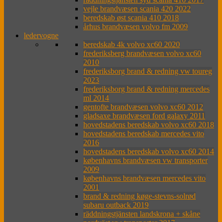
vejle brandvæsen scania 420 2022
beredskab øst scania 410 2018
århus brandvæsen volvo fm 2009
ledervogne
beredskab 4k volvo xc60 2020
frederiksberg brandvæsen volvo xc60
2010
frederiksborg brand & redning vw toureg
2023
frederiksborg brand & redning mercedes
ml 2014
gentofte brandvæsen volvo xc60 2012
gladsaxe brandvæsen ford galaxy 2011
hovedstadens beredskab volvo xc60 2018
hovedstadens beredskab mercedes vito
2016
hovedstadens beredskab volvo xc60 2014
københavns brandvæsen vw transporter
2009
københavns brandvæsen mercedes vito
2001
brand & redning køge-stevns-solrød
subaru outback 2019
räddningstjänsten landskrona + skåne