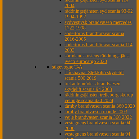
2004
räddningstjänsten syd scania 93-92
1994-1992
sydvestjysk brandvæsen mercedes
1722 1998
södertörns brandförsvar scania
2016-2005
södertörns brandförsvar scania 114
2003
sörmlandskustens räddningstjänst
iveco eurocargo 2020
stigevogne T-Å
Tórshavnar Sløkkilið skydelift
scania 500 2019
trekantområdets brandvæsen
skydelift scania 94 2003
räddningstjänsten trelleborg skurup
vellinge scania 420 2024
tårnby brandvæsen scania 360 2020
tårnby brandvæsen man le 2003
vejle brandvæsen scania 360 2022
vestegnens brandvæsen scania 94
2000
vestegnens brandvæsen scania 94