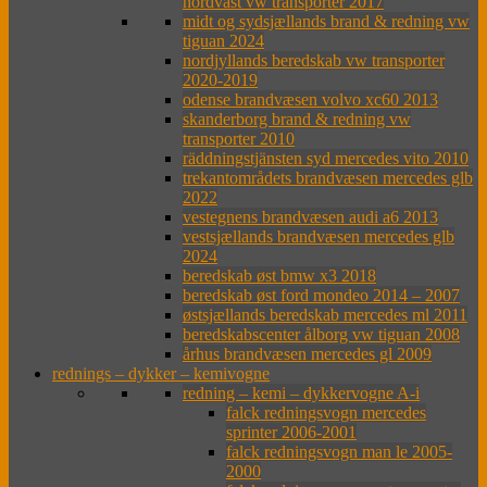
nordväst vw transporter 2017
midt og sydsjællands brand & redning vw
tiguan 2024
nordjyllands beredskab vw transporter
2020-2019
odense brandvæsen volvo xc60 2013
skanderborg brand & redning vw
transporter 2010
räddningstjänsten syd mercedes vito 2010
trekantområdets brandvæsen mercedes glb
2022
vestegnens brandvæsen audi a6 2013
vestsjællands brandvæsen mercedes glb
2024
beredskab øst bmw x3 2018
beredskab øst ford mondeo 2014 – 2007
østsjællands beredskab mercedes ml 2011
beredskabscenter ålborg vw tiguan 2008
århus brandvæsen mercedes gl 2009
rednings – dykker – kemivogne
redning – kemi – dykkervogne A-i
falck redningsvogn mercedes
sprinter 2006-2001
falck redningsvogn man le 2005-
2000