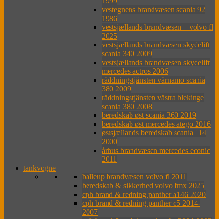
1999
vestegnens brandvæsen scania 92
1986
vestsjællands brandvæsen – volvo fl
2025
vestsjællands brandvæsen skydelift
scania 340 2009
vestsjællands brandvæsen skydelift
mercedes actros 2006
räddningstjänsten värnamo scania
380 2009
räddningstjänsten västra blekinge
scania 380 2008
beredskab øst scania 360 2019
beredskab øst mercedes atego 2016
østsjællands beredskab scania 114
2000
århus brandvæsen mercedes econic
2011
tankvogne
balleup brandvæsen volvo fl 2011
beredskab & sikkerhed volvo fmx 2025
cph brand & redning panther a146 2020
cph brand & redning panther c5 2014-
2007