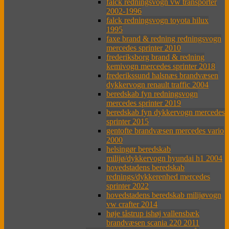
falck redningsvogn vw transporter
2002-1996
falck redningsvogn toyota hilux
1995
faxe brand & redning redningsvogn
mercedes sprinter 2010
frederiksborg brand & redning
kemivogn mercedes sprinter 2018
frederikssund halsnæs brandvæsen
dykkervogn renault traffic 2004
beredskab fyn redningsvogn
mercedes sprinter 2019
beredskab fyn dykkervogn mercedes
sprinter 2015
gentofte brandvæsen mercedes vario
2000
helsingør beredskab
milijø/dykkervogn hyundai h1 2004
hovedstadens beredskab
rednings/dykkerenhed mercedes
sprinter 2022
hovedstadens beredskab milijøvogn
vw crafter 2014
høje tåstrup ishøj vallensbæk
brandvæsen scania 220 2011