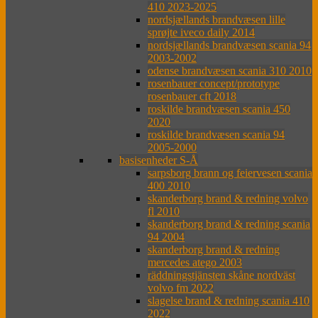
410 2023-2025
nordsjællands brandvæsen lille
sprøjte iveco daily 2014
nordsjællands brandvæsen scania 94
2003-2002
odense brandvæsen scania 310 2010
rosenbauer concept/prototype
rosenbauer cft 2018
roskilde brandvæsen scania 450
2020
roskilde brandvæsen scania 94
2005-2000
basisenheder S-Å
sarpsborg brann og feiervesen scania
400 2010
skanderborg brand & redning volvo
fl 2010
skanderborg brand & redning scania
94 2004
skanderborg brand & redning
mercedes atego 2003
räddningstjänsten skåne nordväst
volvo fm 2022
slagelse brand & redning scania 410
2022