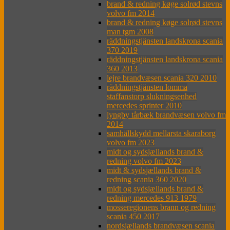
brand & redning køge solrød stevns
volvo fm 2014
brand & redning køge solrød stevns
man tgm 2008
räddningstjänsten landskrona scania
370 2019
räddningstjänsten landskrona scania
360 2013
lejre brandvæsen scania 320 2010
räddningstjänsten lomma
staffanstorp slukningsenhed
mercedes sprinter 2010
lyngby tårbæk brandvæsen volvo fm
2014
samhällskydd mellarsta skaraborg
volvo fm 2023
midt og sydsjællands brand &
redning volvo fm 2023
midt & sydsjællands brand &
redning scania 360 2020
midt og sydsjællands brand &
redning mercedes 913 1979
mosseregionens brann og redning
scania 450 2017
nordsjællands brandvæsen scania