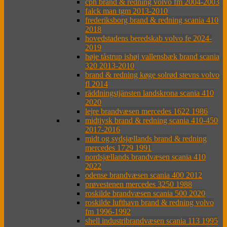
cph brand & redning volvo fm 2004-2003
falck man tgm 2013-2010
frederiksborg brand & redning scania 410
2018
hovedstadens beredskab volvo fe 2024-
2019
høje tåstrup ishøj vallensbæk brand scania
320 2013-2010
brand & redning køge solrød stevns volvo
fl 2014
räddningstjänsten landskrona scania 410
2020
lejre brandvæsen mercedes 1622 1986
midtjysk brand & redning scania 410-450
2017-2016
midt og sydsjællands brand & redning
mercedes 1729 1991
nordsjællands brandvæsen scania 410
2022
odense brandvæsen scania 400 2012
prøvestenen mercedes 3250 1988
roskilde brandvæsen scania 500 2020
roskilde lufthavn brand & redning volvo
fm 1996-1992
shell industribrandvæsen scania 113 1995