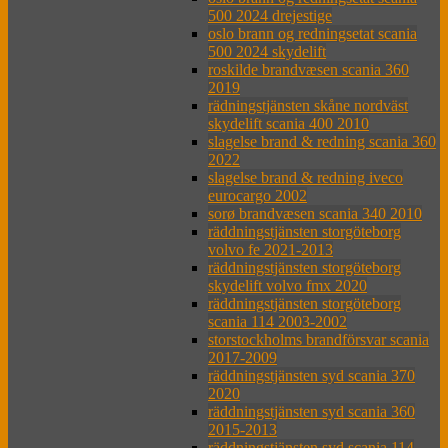
500 2024 drejestige
oslo brann og redningsetat scania
500 2024 skydelift
roskilde brandvæsen scania 360
2019
rädningstjänsten skåne nordväst
skydelift scania 400 2010
slagelse brand & redning scania 360
2022
slagelse brand & redning iveco
eurocargo 2002
sorø brandvæsen scania 340 2010
räddningstjänsten storgöteborg
volvo fe 2021-2013
räddningstjänsten storgöteborg
skydelift volvo fmx 2020
räddningstjänsten storgöteborg
scania 114 2003-2002
storstockholms brandförsvar scania
2017-2009
räddningstjänsten syd scania 370
2020
räddningstjänsten syd scania 360
2015-2013
räddningstjänsten syd scania 114