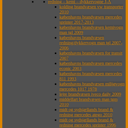
redning – kemi – dykkervogne J-Å
kolding brandvæsen vw transporter
2010
københavns brandvæsen mercedes
sprinter 2017-2013
københavns brandvæsen kemivogn
man tgl 2009
københavns brandvæsen
redning/dykkervogn man tgl 2007-
2006
københavns brandvæsen for transit
2007
københavns brandvæsen mercedes
econic 2003
københavns brandvæsen mercedes
811 1993
københavns brandvæsen milijøvogn
mercedes 1017 1978
lejre brandvæsen iveco daily 2009
middelfart brandvæsen man tgm
2010
midt og sydsjællands brand &
redning mercedes atego 2010
midt og sydsjællands brand &
redning mercedes sprinter 1996