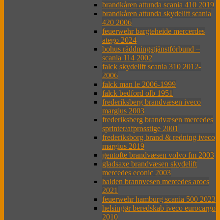
brandkåren attunda scania 410 2019
brandkåren attunda skydelift scania
420 2006
feuerwehr bargteheide mercerdes
atego 2024
bohus räddningstjänstförbund –
scania 114 2002
falck skydelift scania 310 2012-
2006
falck man le 2006-1999
falck bedford olb 1951
frederiksberg brandvæsen iveco
margius 2003
frederiksberg brandvæsen mercedes
sprinter/afprosstige 2001
frederiksborg brand & redning iveco
margius 2019
gentofte brandvæsen volvo fm 2003
gladsaxe brandvæsen skydelift
mercedes econic 2003
halden brannvesen mercedes arocs
2021
feuerwehr hamburg scania 500 2023
helsingør beredskab iveco eurocargo
2010