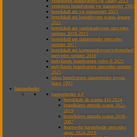
vestegnens brandvæsen vw caddy 2013
vestegens brandvæsen vw transporter 1995
beredskab øst vw transporter 2023
beredskab øst logistikvogn scania årgang
2021
beredskab øst vandskadevogn mercedes
sprinter 2018-2015
beredskab øst slangetender mercedes
sprinter 2017
beredskab øst kommandovogn/robotenhed
mercedes sprinter 2016
østjyllands brandvæsen volvo fl 2025
østjyllands brandvæsen mercedes sprinter
2025
århus brandvæsen slangetender toyota
hiace 1993
basisenheder
basisenheder 4-F
beredskab 4k scania 410 2024
brandkåren attunda scania 2022-
2019
brandkåren attunda scania 2018-
2007
feuerwehr bargteheide mercedes
atego 2024-2018