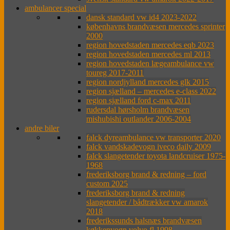
ambulancer special
dansk standard vw id4 2023-2022
københavns brandvæsen mercedes sprinter
2000
region hovedstaden mercedes eqb 2023
region hovedstaden mercedes ml 2013
region hovedstaden lægeambulance vw
toureg 2017-2011
region nordjylland mercedes glk 2015
region sjælland – mercedes e-class 2022
region sjælland ford c-max 2011
rudersdal hørsholm brandvæsen
mishubishi outlander 2006-2004
andre biler
falck dyreambulance vw transporter 2020
falck vandskadevogn iveco daily 2009
falck slangetender toyota landcruiser 1975-
1968
frederiksborg brand & redning – ford
custom 2025
frederiksborg brand & redning
slangetender / bådtrækker vw amarok
2018
frederikssunds halsnæs brandvæsen
køkkenvogn volvo fl 1998