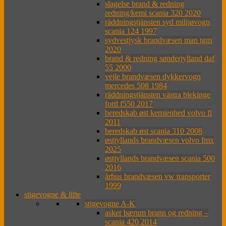
slagelse brand & redning
redning/kemi scania 320 2020
räddningstjänsten syd milijøvogn
scania 124 1997
sydvestjysk brandvæsen man tgm
2020
brand & redning sønderjylland daf
55 2000
vejle brandvæsen dykkervogn
mercedes 508 1984
räddningstjänsten västra blekinge
ford f550 2017
beredskab øst kemienhed volvo fl
2011
beredskab øst scania 310 2008
østjyllands brandvæsen volvo fmx
2025
østjyllands brandvæsen scania 500
2016
århus brandvæsen vw transporter
1999
stigevogne & lifte
stigevogne A-K
asker bærum brann og redning –
scania 420 2014