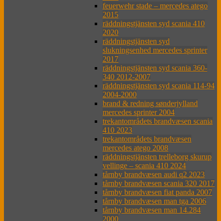
feuerwehr stade – mercedes atego
2015
räddningstjänsten syd scania 410
2020
räddningstjänsten syd
slukningsenhed mercedes sprinter
2017
räddningstjänsten syd scania 360-
340 2012-2007
räddningstjänsten syd scania 114-94
2004-2000
brand & redning sønderjylland
mercedes sprinter 2004
trekantområdets brandvæsen scania
410 2023
trekantområdets brandvæsen
mercedes atego 2008
räddningstjänsten trelleborg skurup
vellinge – scania 410 2024
tårnby brandvæsen audi q2 2023
tårnby brandvæsen scania 320 2017
tårnby brandvæsen fiat panda 2007
tårnby brandvæsen man tga 2006
tårnby brandvæsen man 14.284
2000