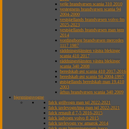
vejle brandvæsen scania 310 2010
vestegnens brandvæsen scania 94
2004-2000
vestsjællands brandvæsen volvo fm
2025-2023
vestsjællands brandvæsen man tgm
2014
vordingborg brandvæsen mercedes
1117 1987
räddningstjänsten västra blekinge
scania 410 2017
räddningstjänsten västra blekinge
scania 340 2008
beredskab øst scania 410 2017-2016
beredskab øst scania 94 2004-1997
østsjællands beredskab man 19.410
2003
århus brandvæsen scania 340 2009
bjergningsvogne
falck grillvogn man tgl 2022-2021
falck tavlevogn/tma man tgl 2022-2021
falck renault d 7-5 2016-2015
falck ladvogn volvo fl 2015
falck tavlevogn vw amarok 2014
falck svær bjergningsvogn iveco