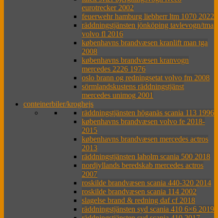
eurotrecker 2002
feuerwehr hamburg liebherr ltm 1070 2022
räddningstjänsten jönköping tavlevogn/tma
volvo fl 2016
københavns brandvæsen kranlift man tga
2008
københavns brandvæsen kranvogn
mercedes 2226 1976
oslo brann og redningsetat volvo fm 2008
sörmlandskustens räddningstjänst
mercedes unimog 2001
conteinerbiler/kroghejs
räddningstjänsten höganäs scania 113 1996
københavns brandvæsen volvo fe 2018-
2015
københavns brandvæsen mercedes actros
2013
räddningstjänsten laholm scania 500 2018
nordjyllands beredskab mercedes actros
2007
roskilde brandvæsen scania 440-320 2014
roskilde brandvæsen scania 114 2002
slagelse brand & redning daf cf 2018
räddningstjänsten syd scania 410 6×6 2019
räddningstjänsten syd scania 410 2017