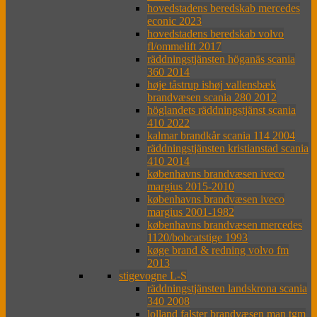
hovedstadens beredskab mercedes
econic 2023
hovedstadens beredskab volvo
fl/ommelift 2017
räddningstjänsten höganäs scania
360 2014
høje tåstrup ishøj vallensbæk
brandvæsen scania 280 2012
höglandets räddningstjänst scania
410 2022
kalmar brandkår scania 114 2004
räddningstjänsten kristianstad scania
410 2014
københavns brandvæsen iveco
margius 2015-2010
københavns brandvæsen iveco
margius 2001-1982
københavns brandvæsen mercedes
1120/bobcatstige 1993
køge brand & redning volvo fm
2013
stigevogne L-S
räddningstjänsten landskrona scania
340 2008
lolland falster brandvæsen man tgm