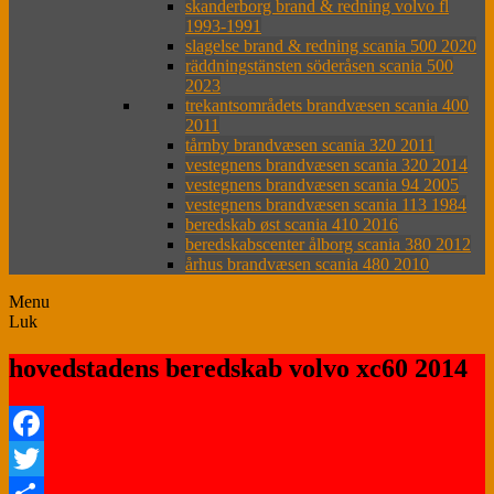
skanderborg brand & redning volvo fl
1993-1991
slagelse brand & redning scania 500 2020
räddningstänsten söderåsen scania 500
2023
trekantsområdets brandvæsen scania 400
2011
tårnby brandvæsen scania 320 2011
vestegnens brandvæsen scania 320 2014
vestegnens brandvæsen scania 94 2005
vestegnens brandvæsen scania 113 1984
beredskab øst scania 410 2016
beredskabscenter ålborg scania 380 2012
århus brandvæsen scania 480 2010
Menu
Luk
hovedstadens beredskab volvo xc60 2014
Facebook
Twitter