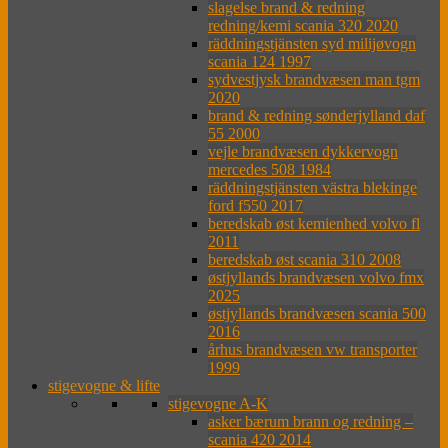
slagelse brand & redning
redning/kemi scania 320 2020
räddningstjänsten syd milijøvogn
scania 124 1997
sydvestjysk brandvæsen man tgm
2020
brand & redning sønderjylland daf
55 2000
vejle brandvæsen dykkervogn
mercedes 508 1984
räddningstjänsten västra blekinge
ford f550 2017
beredskab øst kemienhed volvo fl
2011
beredskab øst scania 310 2008
østjyllands brandvæsen volvo fmx
2025
østjyllands brandvæsen scania 500
2016
århus brandvæsen vw transporter
1999
stigevogne & lifte
stigevogne A-K
asker bærum brann og redning –
scania 420 2014