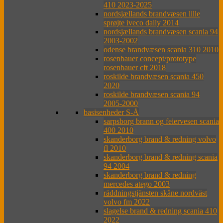
410 2023-2025
nordsjællands brandvæsen lille
sprøjte iveco daily 2014
nordsjællands brandvæsen scania 94
2003-2002
odense brandvæsen scania 310 2010
rosenbauer concept/prototype
rosenbauer cft 2018
roskilde brandvæsen scania 450
2020
roskilde brandvæsen scania 94
2005-2000
basisenheder S-Å
sarpsborg brann og feiervesen scania
400 2010
skanderborg brand & redning volvo
fl 2010
skanderborg brand & redning scania
94 2004
skanderborg brand & redning
mercedes atego 2003
räddningstjänsten skåne nordväst
volvo fm 2022
slagelse brand & redning scania 410
2022