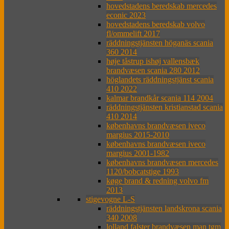
hovedstadens beredskab mercedes
econic 2023
hovedstadens beredskab volvo
fl/ommelift 2017
räddningstjänsten höganäs scania
360 2014
høje tåstrup ishøj vallensbæk
brandvæsen scania 280 2012
höglandets räddningstjänst scania
410 2022
kalmar brandkår scania 114 2004
räddningstjänsten kristianstad scania
410 2014
københavns brandvæsen iveco
margius 2015-2010
københavns brandvæsen iveco
margius 2001-1982
københavns brandvæsen mercedes
1120/bobcatstige 1993
køge brand & redning volvo fm
2013
stigevogne L-S
räddningstjänsten landskrona scania
340 2008
lolland falster brandvæsen man tgm