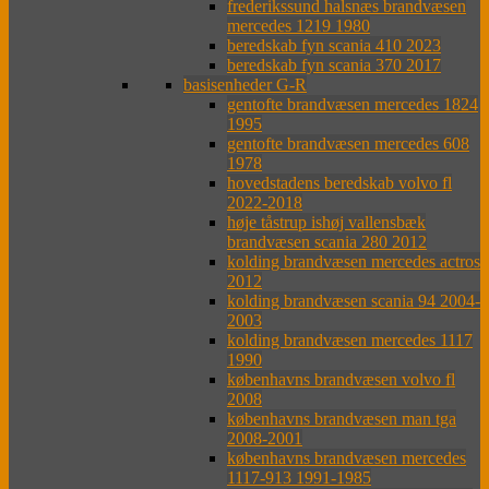
frederikssund halsnæs brandvæsen
mercedes 1219 1980
beredskab fyn scania 410 2023
beredskab fyn scania 370 2017
basisenheder G-R
gentofte brandvæsen mercedes 1824
1995
gentofte brandvæsen mercedes 608
1978
hovedstadens beredskab volvo fl
2022-2018
høje tåstrup ishøj vallensbæk
brandvæsen scania 280 2012
kolding brandvæsen mercedes actros
2012
kolding brandvæsen scania 94 2004-
2003
kolding brandvæsen mercedes 1117
1990
københavns brandvæsen volvo fl
2008
københavns brandvæsen man tga
2008-2001
københavns brandvæsen mercedes
1117-913 1991-1985