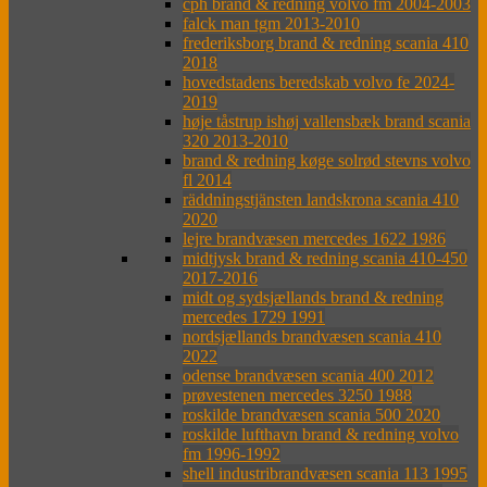
cph brand & redning volvo fm 2004-2003
falck man tgm 2013-2010
frederiksborg brand & redning scania 410
2018
hovedstadens beredskab volvo fe 2024-
2019
høje tåstrup ishøj vallensbæk brand scania
320 2013-2010
brand & redning køge solrød stevns volvo
fl 2014
räddningstjänsten landskrona scania 410
2020
lejre brandvæsen mercedes 1622 1986
midtjysk brand & redning scania 410-450
2017-2016
midt og sydsjællands brand & redning
mercedes 1729 1991
nordsjællands brandvæsen scania 410
2022
odense brandvæsen scania 400 2012
prøvestenen mercedes 3250 1988
roskilde brandvæsen scania 500 2020
roskilde lufthavn brand & redning volvo
fm 1996-1992
shell industribrandvæsen scania 113 1995