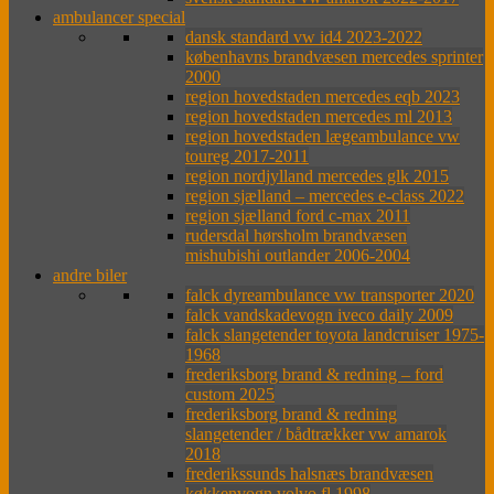
ambulancer special
dansk standard vw id4 2023-2022
københavns brandvæsen mercedes sprinter
2000
region hovedstaden mercedes eqb 2023
region hovedstaden mercedes ml 2013
region hovedstaden lægeambulance vw
toureg 2017-2011
region nordjylland mercedes glk 2015
region sjælland – mercedes e-class 2022
region sjælland ford c-max 2011
rudersdal hørsholm brandvæsen
mishubishi outlander 2006-2004
andre biler
falck dyreambulance vw transporter 2020
falck vandskadevogn iveco daily 2009
falck slangetender toyota landcruiser 1975-
1968
frederiksborg brand & redning – ford
custom 2025
frederiksborg brand & redning
slangetender / bådtrækker vw amarok
2018
frederikssunds halsnæs brandvæsen
køkkenvogn volvo fl 1998