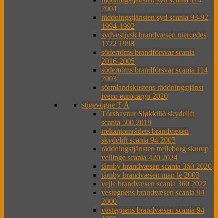
2004
räddningstjänsten syd scania 93-92
1994-1992
sydvestjysk brandvæsen mercedes
1722 1998
södertörns brandförsvar scania
2016-2005
södertörns brandförsvar scania 114
2003
sörmlandskustens räddningstjänst
iveco eurocargo 2020
stigevogne T-Å
Tórshavnar Sløkkilið skydelift
scania 500 2019
trekantområdets brandvæsen
skydelift scania 94 2003
räddningstjänsten trelleborg skurup
vellinge scania 420 2024
tårnby brandvæsen scania 360 2020
tårnby brandvæsen man le 2003
vejle brandvæsen scania 360 2022
vestegnens brandvæsen scania 94
2000
vestegnens brandvæsen scania 94