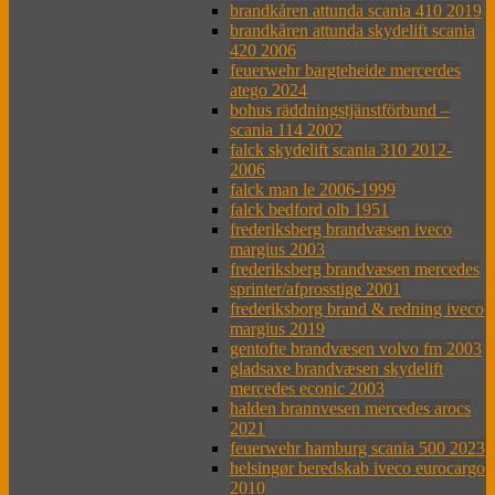
brandkåren attunda scania 410 2019
brandkåren attunda skydelift scania
420 2006
feuerwehr bargteheide mercerdes
atego 2024
bohus räddningstjänstförbund –
scania 114 2002
falck skydelift scania 310 2012-
2006
falck man le 2006-1999
falck bedford olb 1951
frederiksberg brandvæsen iveco
margius 2003
frederiksberg brandvæsen mercedes
sprinter/afprosstige 2001
frederiksborg brand & redning iveco
margius 2019
gentofte brandvæsen volvo fm 2003
gladsaxe brandvæsen skydelift
mercedes econic 2003
halden brannvesen mercedes arocs
2021
feuerwehr hamburg scania 500 2023
helsingør beredskab iveco eurocargo
2010