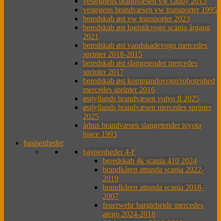
vestegnens brandvæsen vw caddy 2013
vestegens brandvæsen vw transporter 1995
beredskab øst vw transporter 2023
beredskab øst logistikvogn scania årgang
2021
beredskab øst vandskadevogn mercedes
sprinter 2018-2015
beredskab øst slangetender mercedes
sprinter 2017
beredskab øst kommandovogn/robotenhed
mercedes sprinter 2016
østjyllands brandvæsen volvo fl 2025
østjyllands brandvæsen mercedes sprinter
2025
århus brandvæsen slangetender toyota
hiace 1993
basisenheder
basisenheder 4-F
beredskab 4k scania 410 2024
brandkåren attunda scania 2022-
2019
brandkåren attunda scania 2018-
2007
feuerwehr bargteheide mercedes
atego 2024-2018