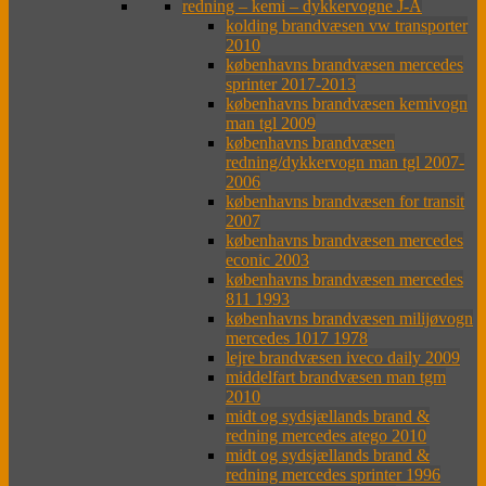
redning – kemi – dykkervogne J-Å
kolding brandvæsen vw transporter
2010
københavns brandvæsen mercedes
sprinter 2017-2013
københavns brandvæsen kemivogn
man tgl 2009
københavns brandvæsen
redning/dykkervogn man tgl 2007-
2006
københavns brandvæsen for transit
2007
københavns brandvæsen mercedes
econic 2003
københavns brandvæsen mercedes
811 1993
københavns brandvæsen milijøvogn
mercedes 1017 1978
lejre brandvæsen iveco daily 2009
middelfart brandvæsen man tgm
2010
midt og sydsjællands brand &
redning mercedes atego 2010
midt og sydsjællands brand &
redning mercedes sprinter 1996