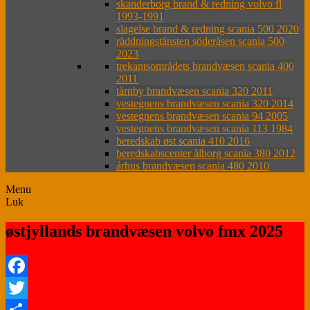
skanderborg brand & redning volvo fl
1993-1991
slagelse brand & redning scania 500 2020
räddningstänsten söderåsen scania 500
2023
trekantsområdets brandvæsen scania 400
2011
tårnby brandvæsen scania 320 2011
vestegnens brandvæsen scania 320 2014
vestegnens brandvæsen scania 94 2005
vestegnens brandvæsen scania 113 1984
beredskab øst scania 410 2016
beredskabscenter ålborg scania 380 2012
århus brandvæsen scania 480 2010
Menu
Luk
østjyllands brandvæsen volvo fmx 2025
Facebook
Twitter