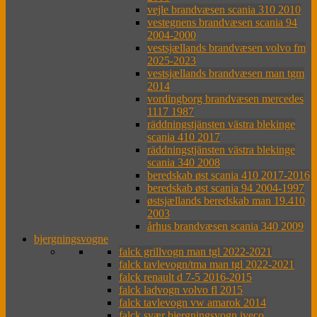
vejle brandvæsen scania 310 2010
vestegnens brandvæsen scania 94
2004-2000
vestsjællands brandvæsen volvo fm
2025-2023
vestsjællands brandvæsen man tgm
2014
vordingborg brandvæsen mercedes
1117 1987
räddningstjänsten västra blekinge
scania 410 2017
räddningstjänsten västra blekinge
scania 340 2008
beredskab øst scania 410 2017-2016
beredskab øst scania 94 2004-1997
østsjællands beredskab man 19.410
2003
århus brandvæsen scania 340 2009
bjergningsvogne
falck grillvogn man tgl 2022-2021
falck tavlevogn/tma man tgl 2022-2021
falck renault d 7-5 2016-2015
falck ladvogn volvo fl 2015
falck tavlevogn vw amarok 2014
falck svær bjergningsvogn iveco