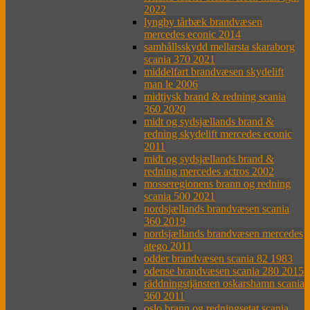
2022
lyngby tårbæk brandvæsen
mercedes econic 2014
samhållsskydd mellarsta skaraborg
scania 370 2021
middelfart brandvæsen skydelift
man le 2006
midtjysk brand & redning scania
360 2020
midt og sydsjællands brand &
redning skydelift mercedes econic
2011
midt og sydsjællands brand &
redning mercedes actros 2002
mosseregionens brann og redning
scania 500 2021
nordsjællands brandvæsen scania
360 2019
nordsjællands brandvæsen mercedes
atego 2011
odder brandvæsen scania 82 1983
odense brandvæsen scania 280 2015
räddningstjänsten oskarshamn scania
360 2011
oslo brann og redningsetat scania