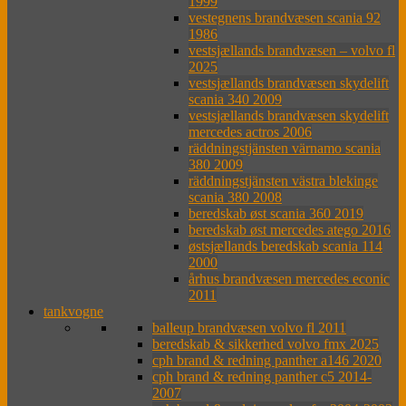
1999
vestegnens brandvæsen scania 92
1986
vestsjællands brandvæsen – volvo fl
2025
vestsjællands brandvæsen skydelift
scania 340 2009
vestsjællands brandvæsen skydelift
mercedes actros 2006
räddningstjänsten värnamo scania
380 2009
räddningstjänsten västra blekinge
scania 380 2008
beredskab øst scania 360 2019
beredskab øst mercedes atego 2016
østsjællands beredskab scania 114
2000
århus brandvæsen mercedes econic
2011
tankvogne
balleup brandvæsen volvo fl 2011
beredskab & sikkerhed volvo fmx 2025
cph brand & redning panther a146 2020
cph brand & redning panther c5 2014-
2007