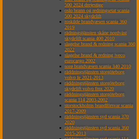
500 2024 drejestige
oslo brann og redningsetat scania
500 2024 skydelift
roskilde brandvæsen scania 360
2019
rädningstjänsten skåne nordväst
skydelift scania 400 2010
slagelse brand & redning scania 360
2022
slagelse brand & redning iveco
eurocargo 2002
sorø brandvæsen scania 340 2010
räddningstjänsten storgöteborg
volvo fe 2021-2013
räddningstjänsten storgöteborg
skydelift volvo fmx 2020
räddningstjänsten storgöteborg
scania 114 2003-2002
storstockholms brandförsvar scania
2017-2009
räddningstjänsten syd scania 370
2020
räddningstjänsten syd scania 360
2015-2013
räddningstjänsten syd scania 114