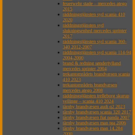
feuerwehr stade – mercedes atego
2015
räddningstjänsten syd scania 410
2020
räddningstjänsten syd
slukningsenhed mercedes sprinter
2017
räddningstjänsten syd scania 360-
340 2012-2007
räddningstjänsten syd scania 114-94
2004-2000
brand & redning sønderjylland
mercedes sprinter 2004
trekantområdets brandvæsen scania
410 2023
trekantområdets brandvæsen
mercedes atego 2008
räddningstjänsten trelleborg skurup
vellinge – scania 410 2024
tårnby brandvæsen audi q2 2023
tårnby brandvæsen scania 320 2017
tårnby brandvæsen fiat panda 2007
tårnby brandvæsen man tga 2006
tårnby brandvæsen man 14.284
2000