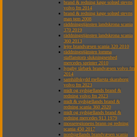
brand & redning køge solrød stevns
volvo fm 2014
brand & redning køge solrød stevns
man tgm 2008
räddningstjänsten landskrona scania
370 2019
räddningstjänsten landskrona scania
360 2013
lejre brandvæsen scania 320 2010
räddningstjänsten lomma
staffanstorp slukningsenhed
mercedes sprinter 2010
lyngby tårbæk brandvæsen volvo fm
2014
samhällskydd mellarsta skaraborg
volvo fm 2023
midt og sydsjællands brand &
redning volvo fm 2023
midt & sydsjællands brand &
redning scania 360 2020
midt og sydsjællands brand &
redning mercedes 913 1979
mosseregionens brann og redning
scania 450 2017
nordsjællands brandvæsen scania