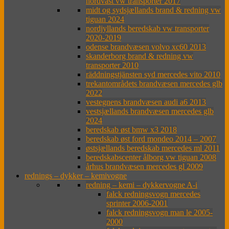
nordväst vw transporter 2017
midt og sydsjællands brand & redning vw
tiguan 2024
nordjyllands beredskab vw transporter
2020-2019
odense brandvæsen volvo xc60 2013
skanderborg brand & redning vw
transporter 2010
räddningstjänsten syd mercedes vito 2010
trekantområdets brandvæsen mercedes glb
2022
vestegnens brandvæsen audi a6 2013
vestsjællands brandvæsen mercedes glb
2024
beredskab øst bmw x3 2018
beredskab øst ford mondeo 2014 – 2007
østsjællands beredskab mercedes ml 2011
beredskabscenter ålborg vw tiguan 2008
århus brandvæsen mercedes gl 2009
rednings – dykker – kemivogne
redning – kemi – dykkervogne A-i
falck redningsvogn mercedes
sprinter 2006-2001
falck redningsvogn man le 2005-
2000