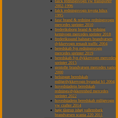
falck redningsvogn vw transporter
2002-1996
falck redningsvogn toyota hilux
1995
faxe brand & redning redningsvogn
mercedes sprinter 2010
frederiksborg brand & redning
kemivogn mercedes sprinter 2018
frederikssund halsnæs brandvæsen
dykkervogn renault traffic 2004
beredskab fyn redningsvogn
mercedes sprinter 2019
beredskab fyn dykkervogn mercedes
sprinter 2015
gentofte brandvæsen mercedes vario
2000
helsingør beredskab
milijø/dykkervogn hyundai h1 2004
hovedstadens beredskab
rednings/dykkerenhed mercedes
sprinter 2022
hovedstadens beredskab milijøvogn
vw crafter 2014
høje tåstrup ishøj vallensbæk
brandvæsen scania 220 2011