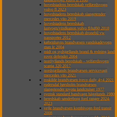
hovedstadens beredskab velfærdsvogn
volvo fl 2023
hovedstadens beredskab slangetender
mercedes vito 2019
hovedstadens beredskab
lastvogn/vindkanon volvo fl/luf60 2018
hovedstadens beredskab dronebil vw
transporter 2012
københavns brandvæsen vandskadevogn
man le 2004
midt og sydsjællands brand & redning land
rover defender 2004
nordjyllands beredskab – velfærdsvogn
scania 320 2017
nordsjællands brandvæsen servicevagt
mercedes vito 2021
roskilde brandvæsen iveco daily 4×4 2021
rudersdal hørsholm brandvæsen
slangetender toyota landcruiser 1977
svensk standard bandvagn hägglunds 1980
beredskab sønderborg ford ranger 2024-
2023
vejle brandvæsen kombivogn ford transit
2008