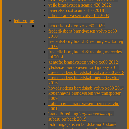
vejle brandvæsen scania 420 2022
beredskab øst scania 410 2018
århus brandvæsen volvo fm 2009
ledervogne
beredskab 4k volvo xc60 2020
frederiksberg brandvæsen volvo xc60
2010
frederiksborg brand & redning vw toureg
2023
frederiksborg brand & redning mercedes
ml 2014
gentofte brandvæsen volvo xc60 2012
gladsaxe brandvæsen ford galaxy 2011
hovedstadens beredskab volvo xc60 2018
hovedstadens beredskab mercedes vito
2016
hovedstadens beredskab volvo xc60 2014
københavns brandvæsen vw transporter
2009
københavns brandvæsen mercedes vito
2001
brand & redning køge-stevns-solrød
subaru outback 2019
räddningstjänsten landskrona + skåne