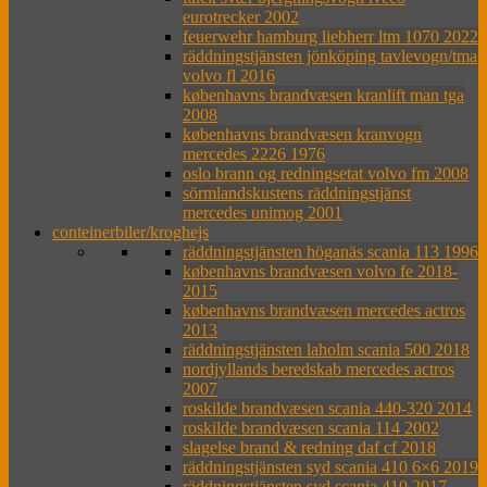
eurotrecker 2002
feuerwehr hamburg liebherr ltm 1070 2022
räddningstjänsten jönköping tavlevogn/tma
volvo fl 2016
københavns brandvæsen kranlift man tga
2008
københavns brandvæsen kranvogn
mercedes 2226 1976
oslo brann og redningsetat volvo fm 2008
sörmlandskustens räddningstjänst
mercedes unimog 2001
conteinerbiler/kroghejs
räddningstjänsten höganäs scania 113 1996
københavns brandvæsen volvo fe 2018-
2015
københavns brandvæsen mercedes actros
2013
räddningstjänsten laholm scania 500 2018
nordjyllands beredskab mercedes actros
2007
roskilde brandvæsen scania 440-320 2014
roskilde brandvæsen scania 114 2002
slagelse brand & redning daf cf 2018
räddningstjänsten syd scania 410 6×6 2019
räddningstjänsten syd scania 410 2017