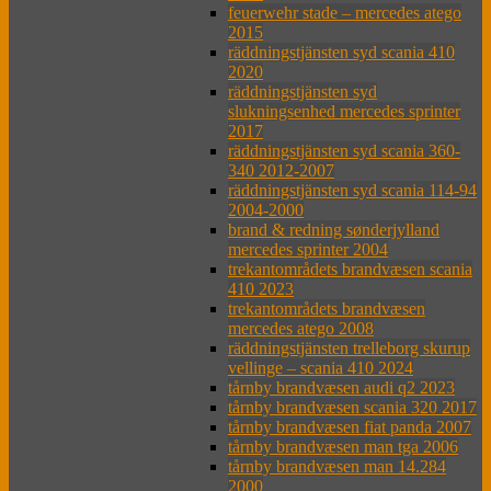
feuerwehr stade – mercedes atego
2015
räddningstjänsten syd scania 410
2020
räddningstjänsten syd
slukningsenhed mercedes sprinter
2017
räddningstjänsten syd scania 360-
340 2012-2007
räddningstjänsten syd scania 114-94
2004-2000
brand & redning sønderjylland
mercedes sprinter 2004
trekantområdets brandvæsen scania
410 2023
trekantområdets brandvæsen
mercedes atego 2008
räddningstjänsten trelleborg skurup
vellinge – scania 410 2024
tårnby brandvæsen audi q2 2023
tårnby brandvæsen scania 320 2017
tårnby brandvæsen fiat panda 2007
tårnby brandvæsen man tga 2006
tårnby brandvæsen man 14.284
2000