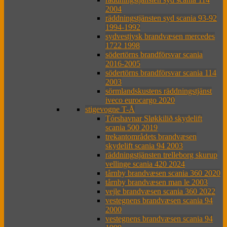
2004
räddningstjänsten syd scania 93-92
1994-1992
sydvestjysk brandvæsen mercedes
1722 1998
södertörns brandförsvar scania
2016-2005
södertörns brandförsvar scania 114
2003
sörmlandskustens räddningstjänst
iveco eurocargo 2020
stigevogne T-Å
Tórshavnar Sløkkilið skydelift
scania 500 2019
trekantområdets brandvæsen
skydelift scania 94 2003
räddningstjänsten trelleborg skurup
vellinge scania 420 2024
tårnby brandvæsen scania 360 2020
tårnby brandvæsen man le 2003
vejle brandvæsen scania 360 2022
vestegnens brandvæsen scania 94
2000
vestegnens brandvæsen scania 94