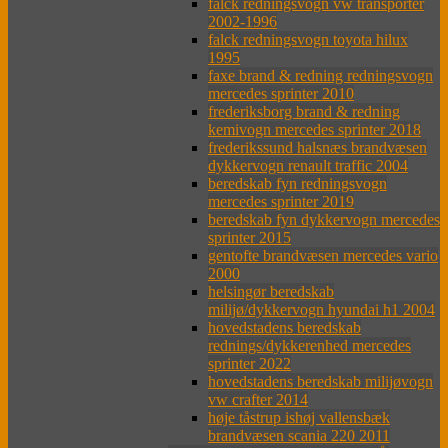
falck redningsvogn vw transporter
2002-1996
falck redningsvogn toyota hilux
1995
faxe brand & redning redningsvogn
mercedes sprinter 2010
frederiksborg brand & redning
kemivogn mercedes sprinter 2018
frederikssund halsnæs brandvæsen
dykkervogn renault traffic 2004
beredskab fyn redningsvogn
mercedes sprinter 2019
beredskab fyn dykkervogn mercedes
sprinter 2015
gentofte brandvæsen mercedes vario
2000
helsingør beredskab
milijø/dykkervogn hyundai h1 2004
hovedstadens beredskab
rednings/dykkerenhed mercedes
sprinter 2022
hovedstadens beredskab milijøvogn
vw crafter 2014
høje tåstrup ishøj vallensbæk
brandvæsen scania 220 2011