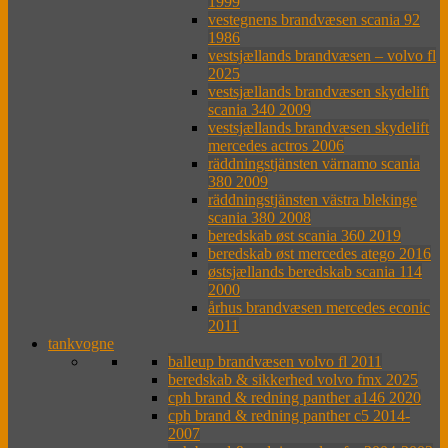
1999
vestegnens brandvæsen scania 92
1986
vestsjællands brandvæsen – volvo fl
2025
vestsjællands brandvæsen skydelift
scania 340 2009
vestsjællands brandvæsen skydelift
mercedes actros 2006
räddningstjänsten värnamo scania
380 2009
räddningstjänsten västra blekinge
scania 380 2008
beredskab øst scania 360 2019
beredskab øst mercedes atego 2016
østsjællands beredskab scania 114
2000
århus brandvæsen mercedes econic
2011
tankvogne
balleup brandvæsen volvo fl 2011
beredskab & sikkerhed volvo fmx 2025
cph brand & redning panther a146 2020
cph brand & redning panther c5 2014-
2007