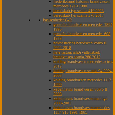
frederikssund halsnæs brandvæsen
mercedes 1219 1980
beredskab fyn scania 410 2023
beredskab fyn scania 370 2017
basisenheder G-R
gentofte brandvæsen mercedes 1824
1995
gentofte brandvæsen mercedes 608
1978
hovedstadens beredskab volvo fl
2022-2018
høje tåstrup ishøj vallensbæk
brandvæsen scania 280 2012
kolding brandvæsen mercedes actros
2012
kolding brandvæsen scania 94 2004-
2003
kolding brandvæsen mercedes 1117
1990
københavns brandvæsen volvo fl
2008
københavns brandvæsen man tga
2008-2001
københavns brandvæsen mercedes
1117-913 1991-1985