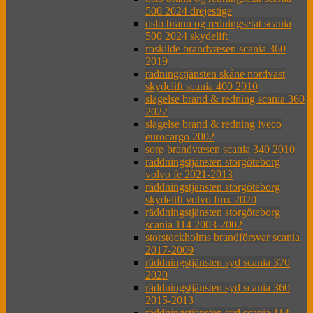
500 2024 drejestige
oslo brann og redningsetat scania
500 2024 skydelift
roskilde brandvæsen scania 360
2019
rädningstjänsten skåne nordväst
skydelift scania 400 2010
slagelse brand & redning scania 360
2022
slagelse brand & redning iveco
eurocargo 2002
sorø brandvæsen scania 340 2010
räddningstjänsten storgöteborg
volvo fe 2021-2013
räddningstjänsten storgöteborg
skydelift volvo fmx 2020
räddningstjänsten storgöteborg
scania 114 2003-2002
storstockholms brandförsvar scania
2017-2009
räddningstjänsten syd scania 370
2020
räddningstjänsten syd scania 360
2015-2013
räddningstjänsten syd scania 114