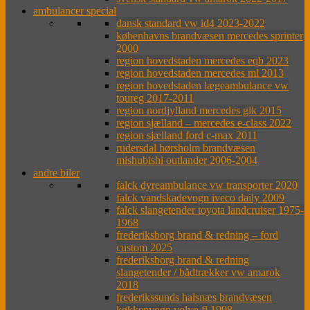
ambulancer special
dansk standard vw id4 2023-2022
københavns brandvæsen mercedes sprinter
2000
region hovedstaden mercedes eqb 2023
region hovedstaden mercedes ml 2013
region hovedstaden lægeambulance vw
toureg 2017-2011
region nordjylland mercedes glk 2015
region sjælland – mercedes e-class 2022
region sjælland ford c-max 2011
rudersdal hørsholm brandvæsen
mishubishi outlander 2006-2004
andre biler
falck dyreambulance vw transporter 2020
falck vandskadevogn iveco daily 2009
falck slangetender toyota landcruiser 1975-
1968
frederiksborg brand & redning – ford
custom 2025
frederiksborg brand & redning
slangetender / bådtrækker vw amarok
2018
frederikssunds halsnæs brandvæsen
køkkenvogn volvo fl 1998