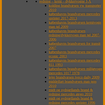
redning – kemi – dykkervogne J-Å
kolding brandvæsen vw transporter
2010
københavns brandvæsen mercedes
sprinter 2017-2013
københavns brandvæsen kemivogn
man tgl 2009
københavns brandvæsen
redning/dykkervogn man tgl 2007-
2006
københavns brandvæsen for transit
2007
københavns brandvæsen mercedes
econic 2003
københavns brandvæsen mercedes
811 1993
københavns brandvæsen milijøvogn
mercedes 1017 1978
lejre brandvæsen iveco daily 2009
middelfart brandvæsen man tgm
2010
midt og sydsjællands brand &
redning mercedes atego 2010
midt og sydsjællands brand &
redning mercedes sprinter 1996