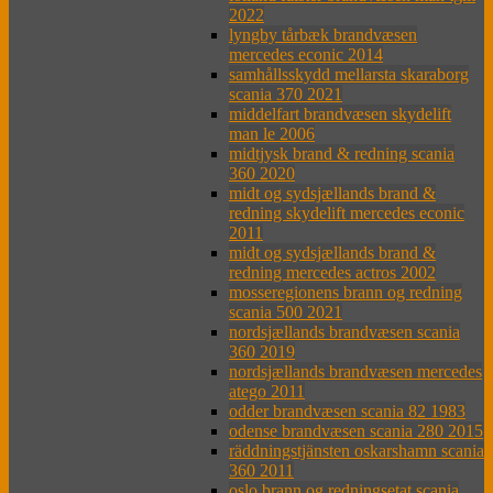
2022
lyngby tårbæk brandvæsen
mercedes econic 2014
samhållsskydd mellarsta skaraborg
scania 370 2021
middelfart brandvæsen skydelift
man le 2006
midtjysk brand & redning scania
360 2020
midt og sydsjællands brand &
redning skydelift mercedes econic
2011
midt og sydsjællands brand &
redning mercedes actros 2002
mosseregionens brann og redning
scania 500 2021
nordsjællands brandvæsen scania
360 2019
nordsjællands brandvæsen mercedes
atego 2011
odder brandvæsen scania 82 1983
odense brandvæsen scania 280 2015
räddningstjänsten oskarshamn scania
360 2011
oslo brann og redningsetat scania