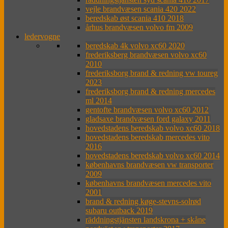
vejle brandvæsen scania 420 2022
beredskab øst scania 410 2018
århus brandvæsen volvo fm 2009
ledervogne
beredskab 4k volvo xc60 2020
frederiksberg brandvæsen volvo xc60
2010
frederiksborg brand & redning vw toureg
2023
frederiksborg brand & redning mercedes
ml 2014
gentofte brandvæsen volvo xc60 2012
gladsaxe brandvæsen ford galaxy 2011
hovedstadens beredskab volvo xc60 2018
hovedstadens beredskab mercedes vito
2016
hovedstadens beredskab volvo xc60 2014
københavns brandvæsen vw transporter
2009
københavns brandvæsen mercedes vito
2001
brand & redning køge-stevns-solrød
subaru outback 2019
räddningstjänsten landskrona + skåne