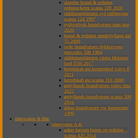
slagelse brand & redning
redning/kemi scania 320 2020
räddningstjänsten syd milijøvogn
scania 124 1997
sydvestjysk brandvæsen man tgm
2020
brand & redning sønderjylland daf
55 2000
vejle brandvæsen dykkervogn
mercedes 508 1984
räddningstjänsten västra blekinge
ford f550 2017
beredskab øst kemienhed volvo fl
2011
beredskab øst scania 310 2008
østjyllands brandvæsen volvo fmx
2025
østjyllands brandvæsen scania 500
2016
århus brandvæsen vw transporter
1999
stigevogne & lifte
stigevogne A-K
asker bærum brann og redning –
scania 420 2014