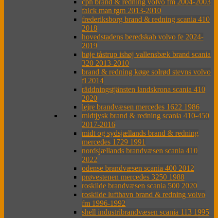
cph brand & redning volvo fm 2004-2003
falck man tgm 2013-2010
frederiksborg brand & redning scania 410
2018
hovedstadens beredskab volvo fe 2024-
2019
høje tåstrup ishøj vallensbæk brand scania
320 2013-2010
brand & redning køge solrød stevns volvo
fl 2014
räddningstjänsten landskrona scania 410
2020
lejre brandvæsen mercedes 1622 1986
midtjysk brand & redning scania 410-450
2017-2016
midt og sydsjællands brand & redning
mercedes 1729 1991
nordsjællands brandvæsen scania 410
2022
odense brandvæsen scania 400 2012
prøvestenen mercedes 3250 1988
roskilde brandvæsen scania 500 2020
roskilde lufthavn brand & redning volvo
fm 1996-1992
shell industribrandvæsen scania 113 1995