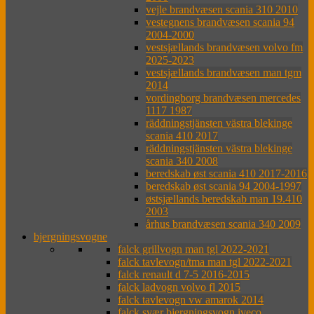
vejle brandvæsen scania 310 2010
vestegnens brandvæsen scania 94
2004-2000
vestsjællands brandvæsen volvo fm
2025-2023
vestsjællands brandvæsen man tgm
2014
vordingborg brandvæsen mercedes
1117 1987
räddningstjänsten västra blekinge
scania 410 2017
räddningstjänsten västra blekinge
scania 340 2008
beredskab øst scania 410 2017-2016
beredskab øst scania 94 2004-1997
østsjællands beredskab man 19.410
2003
århus brandvæsen scania 340 2009
bjergningsvogne
falck grillvogn man tgl 2022-2021
falck tavlevogn/tma man tgl 2022-2021
falck renault d 7-5 2016-2015
falck ladvogn volvo fl 2015
falck tavlevogn vw amarok 2014
falck svær bjergningsvogn iveco