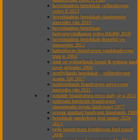
hovedstadens beredskab velfærdsvogn
volvo fl 2023
hovedstadens beredskab slangetender
mercedes vito 2019
hovedstadens beredskab
lastvogn/vindkanon volvo fl/luf60 2018
hovedstadens beredskab dronebil vw
transporter 2012
københavns brandvæsen vandskadevogn
man le 2004
midt og sydsjællands brand & redning land
rover defender 2004
nordjyllands beredskab – velfærdsvogn
scania 320 2017
nordsjællands brandvæsen servicevagt
mercedes vito 2021
roskilde brandvæsen iveco daily 4×4 2021
rudersdal hørsholm brandvæsen
slangetender toyota landcruiser 1977
svensk standard bandvagn hägglunds 1980
beredskab sønderborg ford ranger 2024-
2023
vejle brandvæsen kombivogn ford transit
2008