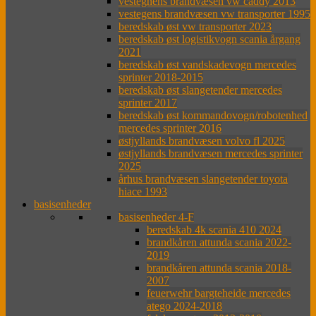
vestegnens brandvæsen vw caddy 2013
vestegens brandvæsen vw transporter 1995
beredskab øst vw transporter 2023
beredskab øst logistikvogn scania årgang
2021
beredskab øst vandskadevogn mercedes
sprinter 2018-2015
beredskab øst slangetender mercedes
sprinter 2017
beredskab øst kommandovogn/robotenhed
mercedes sprinter 2016
østjyllands brandvæsen volvo fl 2025
østjyllands brandvæsen mercedes sprinter
2025
århus brandvæsen slangetender toyota
hiace 1993
basisenheder
basisenheder 4-F
beredskab 4k scania 410 2024
brandkåren attunda scania 2022-
2019
brandkåren attunda scania 2018-
2007
feuerwehr bargteheide mercedes
atego 2024-2018