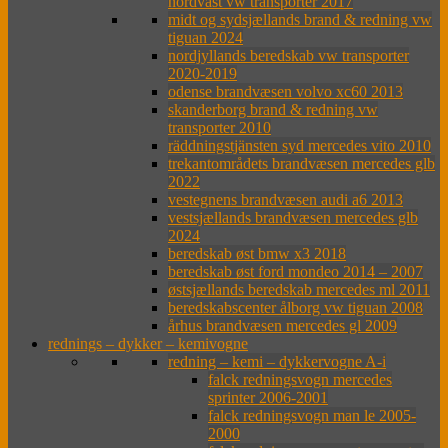
nordväst vw transporter 2017
midt og sydsjællands brand & redning vw
tiguan 2024
nordjyllands beredskab vw transporter
2020-2019
odense brandvæsen volvo xc60 2013
skanderborg brand & redning vw
transporter 2010
räddningstjänsten syd mercedes vito 2010
trekantområdets brandvæsen mercedes glb
2022
vestegnens brandvæsen audi a6 2013
vestsjællands brandvæsen mercedes glb
2024
beredskab øst bmw x3 2018
beredskab øst ford mondeo 2014 – 2007
østsjællands beredskab mercedes ml 2011
beredskabscenter ålborg vw tiguan 2008
århus brandvæsen mercedes gl 2009
rednings – dykker – kemivogne
redning – kemi – dykkervogne A-i
falck redningsvogn mercedes
sprinter 2006-2001
falck redningsvogn man le 2005-
2000