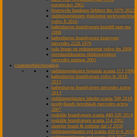
eurotrecker 2002
feuerwehr hamburg liebherr ltm 1070 2022
räddningstjänsten jönköping tavlevogn/tma
volvo fl 2016
københavns brandvæsen kranlift man tga
2008
københavns brandvæsen kranvogn
mercedes 2226 1976
oslo brann og redningsetat volvo fm 2008
sörmlandskustens räddningstjänst
mercedes unimog 2001
conteinerbiler/kroghejs
räddningstjänsten höganäs scania 113 1996
københavns brandvæsen volvo fe 2018-
2015
københavns brandvæsen mercedes actros
2013
räddningstjänsten laholm scania 500 2018
nordjyllands beredskab mercedes actros
2007
roskilde brandvæsen scania 440-320 2014
roskilde brandvæsen scania 114 2002
slagelse brand & redning daf cf 2018
räddningstjänsten syd scania 410 6×6 2019
räddningstjänsten syd scania 410 2017