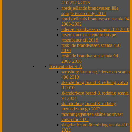
410 2023-2025
nordsjællands brandvæsen lille
sprøjte iveco daily 2014
nordsjællands brandvæsen scania 94
2003-2002
odense brandvæsen scania 310 2010
rosenbauer concept/prototype
rosenbauer cft 2018
roskilde brandvæsen scania 450
2020
roskilde brandvæsen scania 94
2005-2000
basisenheder S-Å
sarpsborg brann og feiervesen scania
400 2010
skanderborg brand & redning volvo
fl 2010
skanderborg brand & redning scania
94 2004
skanderborg brand & redning
mercedes atego 2003
räddningstjänsten skåne nordväst
volvo fm 2022
slagelse brand & redning scania 410
2022