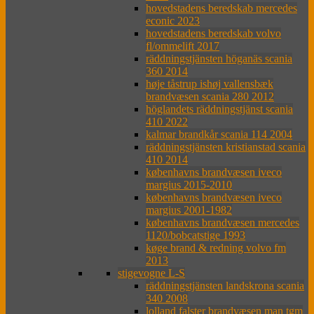
hovedstadens beredskab mercedes
econic 2023
hovedstadens beredskab volvo
fl/ommelift 2017
räddningstjänsten höganäs scania
360 2014
høje tåstrup ishøj vallensbæk
brandvæsen scania 280 2012
höglandets räddningstjänst scania
410 2022
kalmar brandkår scania 114 2004
räddningstjänsten kristianstad scania
410 2014
københavns brandvæsen iveco
margius 2015-2010
københavns brandvæsen iveco
margius 2001-1982
københavns brandvæsen mercedes
1120/bobcatstige 1993
køge brand & redning volvo fm
2013
stigevogne L-S
räddningstjänsten landskrona scania
340 2008
lolland falster brandvæsen man tgm