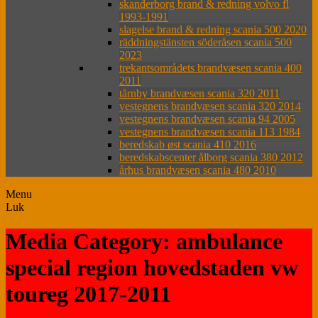
skanderborg brand & redning volvo fl
1993-1991
slagelse brand & redning scania 500 2020
räddningstänsten söderåsen scania 500
2023
trekantsområdets brandvæsen scania 400
2011
tårnby brandvæsen scania 320 2011
vestegnens brandvæsen scania 320 2014
vestegnens brandvæsen scania 94 2005
vestegnens brandvæsen scania 113 1984
beredskab øst scania 410 2016
beredskabscenter ålborg scania 380 2012
århus brandvæsen scania 480 2010
Menu
Luk
Media Category: ambulance
special region hovedstaden vw
toureg 2017-2011