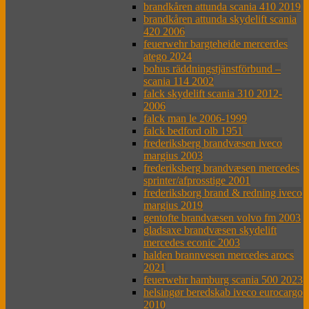
brandkåren attunda scania 410 2019
brandkåren attunda skydelift scania
420 2006
feuerwehr bargteheide mercerdes
atego 2024
bohus räddningstjänstförbund –
scania 114 2002
falck skydelift scania 310 2012-
2006
falck man le 2006-1999
falck bedford olb 1951
frederiksberg brandvæsen iveco
margius 2003
frederiksberg brandvæsen mercedes
sprinter/afprosstige 2001
frederiksborg brand & redning iveco
margius 2019
gentofte brandvæsen volvo fm 2003
gladsaxe brandvæsen skydelift
mercedes econic 2003
halden brannvesen mercedes arocs
2021
feuerwehr hamburg scania 500 2023
helsingør beredskab iveco eurocargo
2010