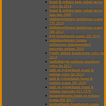
brand & redning køge solrød stevns
volvo fm 2014
brand & redning køge solrød stevns
man tgm 2008
räddningstjänsten landskrona scania
370 2019
räddningstjänsten landskrona scania
360 2013
lejre brandvæsen scania 320 2010
räddningstjänsten lomma
staffanstorp slukningsenhed
mercedes sprinter 2010
lyngby tårbæk brandvæsen volvo fm
2014
samhällskydd mellarsta skaraborg
volvo fm 2023
midt og sydsjællands brand &
redning volvo fm 2023
midt & sydsjællands brand &
redning scania 360 2020
midt og sydsjællands brand &
redning mercedes 913 1979
mosseregionens brann og redning
scania 450 2017
nordsjællands brandvæsen scania