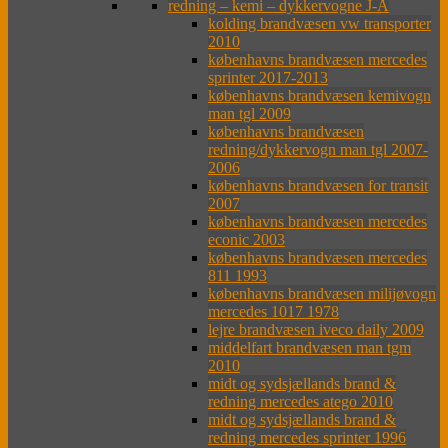
redning – kemi – dykkervogne J-Å
kolding brandvæsen vw transporter
2010
københavns brandvæsen mercedes
sprinter 2017-2013
københavns brandvæsen kemivogn
man tgl 2009
københavns brandvæsen
redning/dykkervogn man tgl 2007-
2006
københavns brandvæsen for transit
2007
københavns brandvæsen mercedes
econic 2003
københavns brandvæsen mercedes
811 1993
københavns brandvæsen milijøvogn
mercedes 1017 1978
lejre brandvæsen iveco daily 2009
middelfart brandvæsen man tgm
2010
midt og sydsjællands brand &
redning mercedes atego 2010
midt og sydsjællands brand &
redning mercedes sprinter 1996