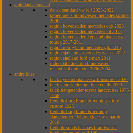
ambulancer special
dansk standard vw id4 2023-2022
københavns brandvæsen mercedes sprinter
2000
region hovedstaden mercedes eqb 2023
region hovedstaden mercedes ml 2013
region hovedstaden lægeambulance vw
toureg 2017-2011
region nordjylland mercedes glk 2015
region sjælland – mercedes e-class 2022
region sjælland ford c-max 2011
rudersdal hørsholm brandvæsen
mishubishi outlander 2006-2004
andre biler
falck dyreambulance vw transporter 2020
falck vandskadevogn iveco daily 2009
falck slangetender toyota landcruiser 1975-
1968
frederiksborg brand & redning – ford
custom 2025
frederiksborg brand & redning
slangetender / bådtrækker vw amarok
2018
frederikssunds halsnæs brandvæsen
køkkenvogn volvo fl 1998