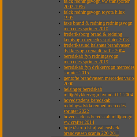
falck redningsvogn vw transporter
2002-1996
falck redningsvogn toyota hilux
1995
faxe brand & redning redningsvogn
mercedes sprinter 2010
frederiksborg brand & redning
kemivogn mercedes sprinter 2018
frederikssund halsnæs brandvæsen
dykkervogn renault traffic 2004
beredskab fyn redningsvogn
mercedes sprinter 2019
beredskab fyn dykkervogn mercedes
sprinter 2015
gentofte brandvæsen mercedes vario
2000
helsingør beredskab
milijø/dykkervogn hyundai h1 2004
hovedstadens beredskab
rednings/dykkerenhed mercedes
sprinter 2022
hovedstadens beredskab milijøvogn
vw crafter 2014
høje tåstrup ishøj vallensbæk
brandvæsen scania 220 2011