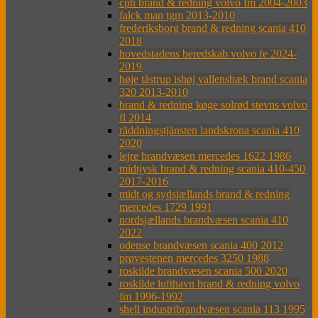
cph brand & redning volvo fm 2004-2003
falck man tgm 2013-2010
frederiksborg brand & redning scania 410
2018
hovedstadens beredskab volvo fe 2024-
2019
høje tåstrup ishøj vallensbæk brand scania
320 2013-2010
brand & redning køge solrød stevns volvo
fl 2014
räddningstjänsten landskrona scania 410
2020
lejre brandvæsen mercedes 1622 1986
midtjysk brand & redning scania 410-450
2017-2016
midt og sydsjællands brand & redning
mercedes 1729 1991
nordsjællands brandvæsen scania 410
2022
odense brandvæsen scania 400 2012
prøvestenen mercedes 3250 1988
roskilde brandvæsen scania 500 2020
roskilde lufthavn brand & redning volvo
fm 1996-1992
shell industribrandvæsen scania 113 1995