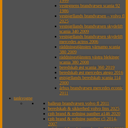
1999
vestegnens brandvæsen scania 92
1986
vestsjællands brandvæsen – volvo fl
2025
vestsjællands brandvæsen skydelift
scania 340 2009
vestsjællands brandvæsen skydelift
mercedes actros 2006
räddningstjänsten värnamo scania
380 2009
räddningstjänsten västra blekinge
scania 380 2008
beredskab øst scania 360 2019
beredskab øst mercedes atego 2016
østsjællands beredskab scania 114
2000
århus brandvæsen mercedes econic
2011
tankvogne
balleup brandvæsen volvo fl 2011
beredskab & sikkerhed volvo fmx 2025
cph brand & redning panther a146 2020
cph brand & redning panther c5 2014-
2007