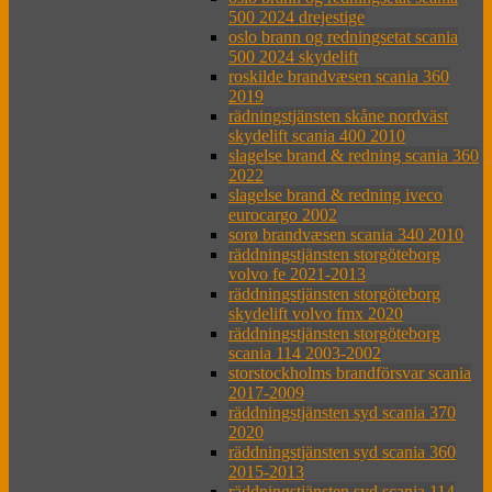
500 2024 drejestige
oslo brann og redningsetat scania
500 2024 skydelift
roskilde brandvæsen scania 360
2019
rädningstjänsten skåne nordväst
skydelift scania 400 2010
slagelse brand & redning scania 360
2022
slagelse brand & redning iveco
eurocargo 2002
sorø brandvæsen scania 340 2010
räddningstjänsten storgöteborg
volvo fe 2021-2013
räddningstjänsten storgöteborg
skydelift volvo fmx 2020
räddningstjänsten storgöteborg
scania 114 2003-2002
storstockholms brandförsvar scania
2017-2009
räddningstjänsten syd scania 370
2020
räddningstjänsten syd scania 360
2015-2013
räddningstjänsten syd scania 114