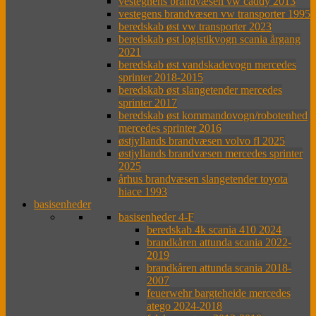
vestegnens brandvæsen vw caddy 2013
vestegens brandvæsen vw transporter 1995
beredskab øst vw transporter 2023
beredskab øst logistikvogn scania årgang
2021
beredskab øst vandskadevogn mercedes
sprinter 2018-2015
beredskab øst slangetender mercedes
sprinter 2017
beredskab øst kommandovogn/robotenhed
mercedes sprinter 2016
østjyllands brandvæsen volvo fl 2025
østjyllands brandvæsen mercedes sprinter
2025
århus brandvæsen slangetender toyota
hiace 1993
basisenheder
basisenheder 4-F
beredskab 4k scania 410 2024
brandkåren attunda scania 2022-
2019
brandkåren attunda scania 2018-
2007
feuerwehr bargteheide mercedes
atego 2024-2018