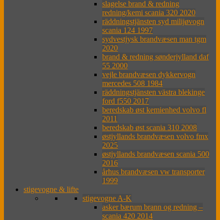
slagelse brand & redning
redning/kemi scania 320 2020
räddningstjänsten syd milijøvogn
scania 124 1997
sydvestjysk brandvæsen man tgm
2020
brand & redning sønderjylland daf
55 2000
vejle brandvæsen dykkervogn
mercedes 508 1984
räddningstjänsten västra blekinge
ford f550 2017
beredskab øst kemienhed volvo fl
2011
beredskab øst scania 310 2008
østjyllands brandvæsen volvo fmx
2025
østjyllands brandvæsen scania 500
2016
århus brandvæsen vw transporter
1999
stigevogne & lifte
stigevogne A-K
asker bærum brann og redning –
scania 420 2014