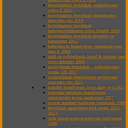
hovedstadens beredskab velfærdsvogn
volvo fl 2023
hovedstadens beredskab slangetender
mercedes vito 2019
hovedstadens beredskab
lastvogn/vindkanon volvo fl/luf60 2018
hovedstadens beredskab dronebil vw
transporter 2012
københavns brandvæsen vandskadevogn
man le 2004
midt og sydsjællands brand & redning land
rover defender 2004
nordjyllands beredskab – velfærdsvogn
scania 320 2017
nordsjællands brandvæsen servicevagt
mercedes vito 2021
roskilde brandvæsen iveco daily 4×4 2021
rudersdal hørsholm brandvæsen
slangetender toyota landcruiser 1977
svensk standard bandvagn hägglunds 1980
beredskab sønderborg ford ranger 2024-
2023
vejle brandvæsen kombivogn ford transit
2008