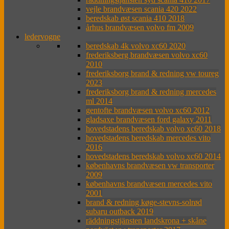
vejle brandvæsen scania 420 2022
beredskab øst scania 410 2018
århus brandvæsen volvo fm 2009
ledervogne
beredskab 4k volvo xc60 2020
frederiksberg brandvæsen volvo xc60
2010
frederiksborg brand & redning vw toureg
2023
frederiksborg brand & redning mercedes
ml 2014
gentofte brandvæsen volvo xc60 2012
gladsaxe brandvæsen ford galaxy 2011
hovedstadens beredskab volvo xc60 2018
hovedstadens beredskab mercedes vito
2016
hovedstadens beredskab volvo xc60 2014
københavns brandvæsen vw transporter
2009
københavns brandvæsen mercedes vito
2001
brand & redning køge-stevns-solrød
subaru outback 2019
räddningstjänsten landskrona + skåne