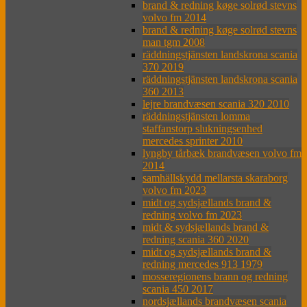
brand & redning køge solrød stevns
volvo fm 2014
brand & redning køge solrød stevns
man tgm 2008
räddningstjänsten landskrona scania
370 2019
räddningstjänsten landskrona scania
360 2013
lejre brandvæsen scania 320 2010
räddningstjänsten lomma
staffanstorp slukningsenhed
mercedes sprinter 2010
lyngby tårbæk brandvæsen volvo fm
2014
samhällskydd mellarsta skaraborg
volvo fm 2023
midt og sydsjællands brand &
redning volvo fm 2023
midt & sydsjællands brand &
redning scania 360 2020
midt og sydsjællands brand &
redning mercedes 913 1979
mosseregionens brann og redning
scania 450 2017
nordsjællands brandvæsen scania