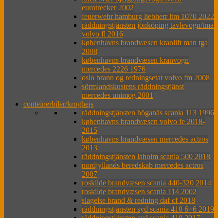
eurotrecker 2002
feuerwehr hamburg liebherr ltm 1070 2022
räddningstjänsten jönköping tavlevogn/tma
volvo fl 2016
københavns brandvæsen kranlift man tga
2008
københavns brandvæsen kranvogn
mercedes 2226 1976
oslo brann og redningsetat volvo fm 2008
sörmlandskustens räddningstjänst
mercedes unimog 2001
conteinerbiler/kroghejs
räddningstjänsten höganäs scania 113 1996
københavns brandvæsen volvo fe 2018-
2015
københavns brandvæsen mercedes actros
2013
räddningstjänsten laholm scania 500 2018
nordjyllands beredskab mercedes actros
2007
roskilde brandvæsen scania 440-320 2014
roskilde brandvæsen scania 114 2002
slagelse brand & redning daf cf 2018
räddningstjänsten syd scania 410 6×6 2019
räddningstjänsten syd scania 410 2017