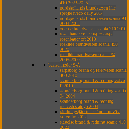
410 2023-2025
nordsjællands brandvæsen lille
sprøjte iveco daily 2014
nordsjællands brandvæsen scania 94
2003-2002
odense brandvæsen scania 310 2010
rosenbauer concept/prototype
rosenbauer cft 2018
roskilde brandvæsen scania 450
2020
roskilde brandvæsen scania 94
2005-2000
basisenheder S-Å
sarpsborg brann og feiervesen scania
400 2010
skanderborg brand & redning volvo
fl 2010
skanderborg brand & redning scania
94 2004
skanderborg brand & redning
mercedes atego 2003
räddningstjänsten skåne nordväst
volvo fm 2022
slagelse brand & redning scania 410
2022