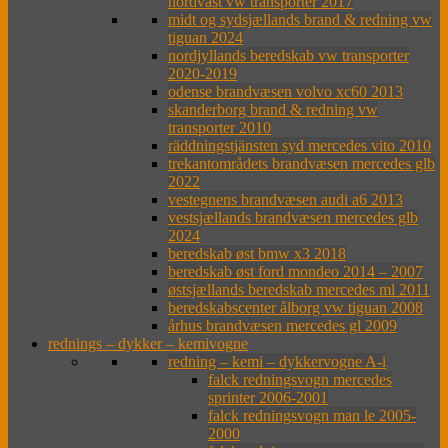
nordväst vw transporter 2017
midt og sydsjællands brand & redning vw
tiguan 2024
nordjyllands beredskab vw transporter
2020-2019
odense brandvæsen volvo xc60 2013
skanderborg brand & redning vw
transporter 2010
räddningstjänsten syd mercedes vito 2010
trekantområdets brandvæsen mercedes glb
2022
vestegnens brandvæsen audi a6 2013
vestsjællands brandvæsen mercedes glb
2024
beredskab øst bmw x3 2018
beredskab øst ford mondeo 2014 – 2007
østsjællands beredskab mercedes ml 2011
beredskabscenter ålborg vw tiguan 2008
århus brandvæsen mercedes gl 2009
rednings – dykker – kemivogne
redning – kemi – dykkervogne A-i
falck redningsvogn mercedes
sprinter 2006-2001
falck redningsvogn man le 2005-
2000