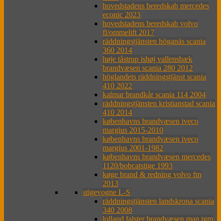
hovedstadens beredskab mercedes
econic 2023
hovedstadens beredskab volvo
fl/ommelift 2017
räddningstjänsten höganäs scania
360 2014
høje tåstrup ishøj vallensbæk
brandvæsen scania 280 2012
höglandets räddningstjänst scania
410 2022
kalmar brandkår scania 114 2004
räddningstjänsten kristianstad scania
410 2014
københavns brandvæsen iveco
margius 2015-2010
københavns brandvæsen iveco
margius 2001-1982
københavns brandvæsen mercedes
1120/bobcatstige 1993
køge brand & redning volvo fm
2013
stigevogne L-S
räddningstjänsten landskrona scania
340 2008
lolland falster brandvæsen man tgm