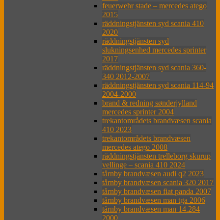
feuerwehr stade – mercedes atego
2015
räddningstjänsten syd scania 410
2020
räddningstjänsten syd
slukningsenhed mercedes sprinter
2017
räddningstjänsten syd scania 360-
340 2012-2007
räddningstjänsten syd scania 114-94
2004-2000
brand & redning sønderjylland
mercedes sprinter 2004
trekantområdets brandvæsen scania
410 2023
trekantområdets brandvæsen
mercedes atego 2008
räddningstjänsten trelleborg skurup
vellinge – scania 410 2024
tårnby brandvæsen audi q2 2023
tårnby brandvæsen scania 320 2017
tårnby brandvæsen fiat panda 2007
tårnby brandvæsen man tga 2006
tårnby brandvæsen man 14.284
2000