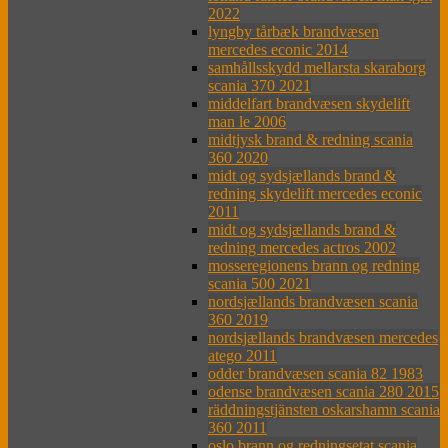
2022
lyngby tårbæk brandvæsen
mercedes econic 2014
samhållsskydd mellarsta skaraborg
scania 370 2021
middelfart brandvæsen skydelift
man le 2006
midtjysk brand & redning scania
360 2020
midt og sydsjællands brand &
redning skydelift mercedes econic
2011
midt og sydsjællands brand &
redning mercedes actros 2002
mosseregionens brann og redning
scania 500 2021
nordsjællands brandvæsen scania
360 2019
nordsjællands brandvæsen mercedes
atego 2011
odder brandvæsen scania 82 1983
odense brandvæsen scania 280 2015
räddningstjänsten oskarshamn scania
360 2011
oslo brann og redningsetat scania