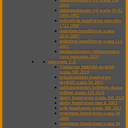
2004
räddningstjänsten syd scania 93-92
1994-1992
sydvestjysk brandvæsen mercedes
1722 1998
södertörns brandförsvar scania
2016-2005
södertörns brandförsvar scania 114
2003
sörmlandskustens räddningstjänst
iveco eurocargo 2020
stigevogne T-Å
Tórshavnar Sløkkilið skydelift
scania 500 2019
trekantområdets brandvæsen
skydelift scania 94 2003
räddningstjänsten trelleborg skurup
vellinge scania 420 2024
tårnby brandvæsen scania 360 2020
tårnby brandvæsen man le 2003
vejle brandvæsen scania 360 2022
vestegnens brandvæsen scania 94
2000
vestegnens brandvæsen scania 94