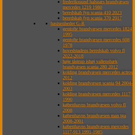
frederikssund halsnæs brandvæsen
mercedes 1219 1980
beredskab fyn scania 410 2023
beredskab fyn scania 370 2017
basisenheder G-R
gentofte brandvæsen mercedes 1824
1995
gentofte brandvæsen mercedes 608
1978
hovedstadens beredskab volvo fl
2022-2018
høje tåstrup ishøj vallensbæk
brandvæsen scania 280 2012
kolding brandvæsen mercedes actros
2012
kolding brandvæsen scania 94 2004-
2003
kolding brandvæsen mercedes 1117
1990
københavns brandvæsen volvo fl
2008
københavns brandvæsen man tga
2008-2001
københavns brandvæsen mercedes
1117-913 1991-1985