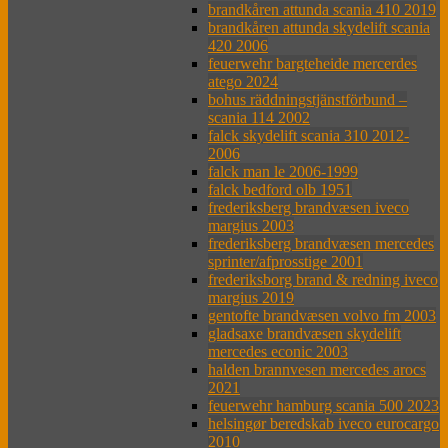
brandkåren attunda scania 410 2019
brandkåren attunda skydelift scania
420 2006
feuerwehr bargteheide mercerdes
atego 2024
bohus räddningstjänstförbund –
scania 114 2002
falck skydelift scania 310 2012-
2006
falck man le 2006-1999
falck bedford olb 1951
frederiksberg brandvæsen iveco
margius 2003
frederiksberg brandvæsen mercedes
sprinter/afprosstige 2001
frederiksborg brand & redning iveco
margius 2019
gentofte brandvæsen volvo fm 2003
gladsaxe brandvæsen skydelift
mercedes econic 2003
halden brannvesen mercedes arocs
2021
feuerwehr hamburg scania 500 2023
helsingør beredskab iveco eurocargo
2010