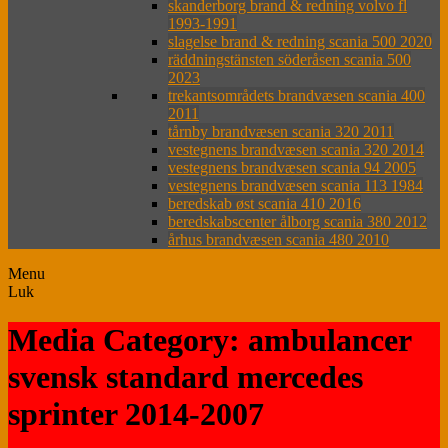
skanderborg brand & redning volvo fl
1993-1991
slagelse brand & redning scania 500 2020
räddningstänsten söderåsen scania 500
2023
trekantsområdets brandvæsen scania 400
2011
tårnby brandvæsen scania 320 2011
vestegnens brandvæsen scania 320 2014
vestegnens brandvæsen scania 94 2005
vestegnens brandvæsen scania 113 1984
beredskab øst scania 410 2016
beredskabscenter ålborg scania 380 2012
århus brandvæsen scania 480 2010
Menu
Luk
Media Category: ambulancer
svensk standard mercedes
sprinter 2014-2007