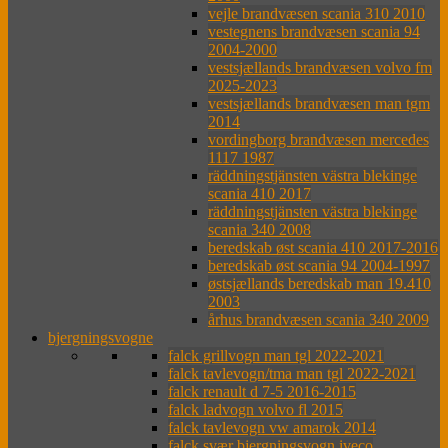
vejle brandvæsen scania 310 2010
vestegnens brandvæsen scania 94
2004-2000
vestsjællands brandvæsen volvo fm
2025-2023
vestsjællands brandvæsen man tgm
2014
vordingborg brandvæsen mercedes
1117 1987
räddningstjänsten västra blekinge
scania 410 2017
räddningstjänsten västra blekinge
scania 340 2008
beredskab øst scania 410 2017-2016
beredskab øst scania 94 2004-1997
østsjællands beredskab man 19.410
2003
århus brandvæsen scania 340 2009
bjergningsvogne
falck grillvogn man tgl 2022-2021
falck tavlevogn/tma man tgl 2022-2021
falck renault d 7-5 2016-2015
falck ladvogn volvo fl 2015
falck tavlevogn vw amarok 2014
falck svær bjergningsvogn iveco