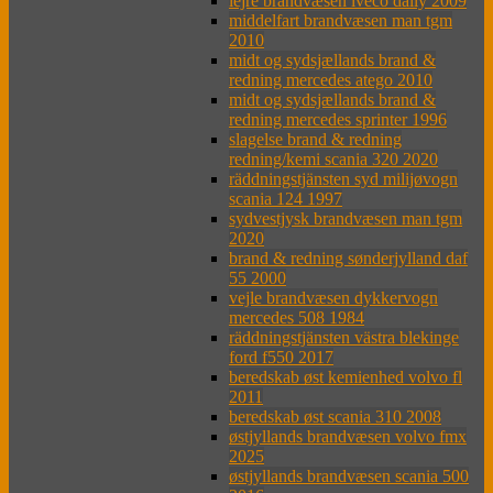
lejre brandvæsen iveco daily 2009
middelfart brandvæsen man tgm
2010
midt og sydsjællands brand &
redning mercedes atego 2010
midt og sydsjællands brand &
redning mercedes sprinter 1996
slagelse brand & redning
redning/kemi scania 320 2020
räddningstjänsten syd milijøvogn
scania 124 1997
sydvestjysk brandvæsen man tgm
2020
brand & redning sønderjylland daf
55 2000
vejle brandvæsen dykkervogn
mercedes 508 1984
räddningstjänsten västra blekinge
ford f550 2017
beredskab øst kemienhed volvo fl
2011
beredskab øst scania 310 2008
østjyllands brandvæsen volvo fmx
2025
østjyllands brandvæsen scania 500