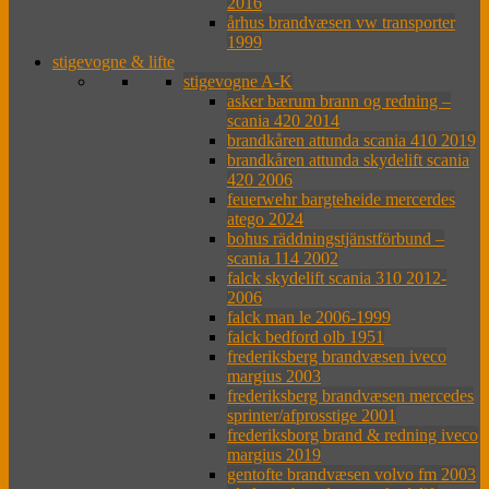
2016
århus brandvæsen vw transporter
1999
stigevogne & lifte
stigevogne A-K
asker bærum brann og redning –
scania 420 2014
brandkåren attunda scania 410 2019
brandkåren attunda skydelift scania
420 2006
feuerwehr bargteheide mercerdes
atego 2024
bohus räddningstjänstförbund –
scania 114 2002
falck skydelift scania 310 2012-
2006
falck man le 2006-1999
falck bedford olb 1951
frederiksberg brandvæsen iveco
margius 2003
frederiksberg brandvæsen mercedes
sprinter/afprosstige 2001
frederiksborg brand & redning iveco
margius 2019
gentofte brandvæsen volvo fm 2003