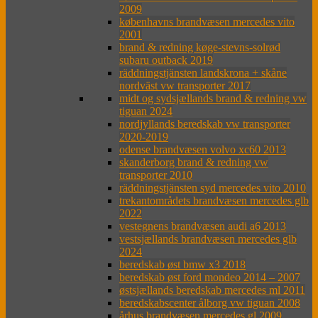
2009
københavns brandvæsen mercedes vito
2001
brand & redning køge-stevns-solrød
subaru outback 2019
räddningstjänsten landskrona + skåne
nordväst vw transporter 2017
midt og sydsjællands brand & redning vw
tiguan 2024
nordjyllands beredskab vw transporter
2020-2019
odense brandvæsen volvo xc60 2013
skanderborg brand & redning vw
transporter 2010
räddningstjänsten syd mercedes vito 2010
trekantområdets brandvæsen mercedes glb
2022
vestegnens brandvæsen audi a6 2013
vestsjællands brandvæsen mercedes glb
2024
beredskab øst bmw x3 2018
beredskab øst ford mondeo 2014 – 2007
østsjællands beredskab mercedes ml 2011
beredskabscenter ålborg vw tiguan 2008
århus brandvæsen mercedes gl 2009