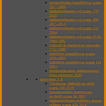
storstockholms brandförsvar scania
2017-2009
räddningstjänsten syd scania 370
2020
räddningstjänsten syd scania 360
2015-2013
räddningstjänsten syd scania 114
2004
räddningstjänsten syd scania 93-92
1994-1992
sydvestjysk brandvæsen mercedes
1722 1998
södertörns brandförsvar scania
2016-2005
södertörns brandförsvar scania 114
2003
sörmlandskustens räddningstjänst
iveco eurocargo 2020
stigevogne T-Å
Tórshavnar Sløkkilið skydelift
scania 500 2019
trekantområdets brandvæsen
skydelift scania 94 2003
räddningstjänsten trelleborg skurup
vellinge scania 420 2024