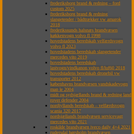
frederiksborg brand & redning – ford
custom 2025
frederiksborg brand & redning
slangetender / bådtrækker vw amarok
2018
frederikssunds halsnæs brandvæsen
køkkenvogn volvo fl 1998
hovedstadens beredskab velfærdsvogn
volvo fl 2023
hovedstadens beredskab slangetender
mercedes vito 2019
hovedstadens beredskab
lastvogn/vindkanon volvo fl/luf60 2018
hovedstadens beredskab dronebil vw
transporter 2012
københavns brandvæsen vandskadevogn
man le 2004
midt og sydsjællands brand & redning land
rover defender 2004
nordjyllands beredskab – velfærdsvogn
scania 320 2017
nordsjællands brandvæsen servicevagt
mercedes vito 2021
roskilde brandvæsen iveco daily 4×4 2021
rudersdal hørsholm brandvæsen