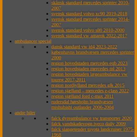
skånsk standard mercedes sprinter 2010-
2007
svensk standard volvo xc90 2019-2018
svensk standard mercedes sprinter 2014-
2007
svensk standard volvo s80 2010-2000
svensk standard vw amarok 2022-2017
ambulancer special
dansk standard vw id4 2023-2022
københavns brandvæsen mercedes sprinter
2000
region hovedstaden mercedes eqb 2023
region hovedstaden mercedes ml 2013
region hovedstaden lægeambulance vw
toureg 2017-2011
region nordjylland mercedes glk 2015
region sjælland – mercedes e-class 2022
region sjælland ford c-max 2011
rudersdal hørsholm brandvæsen
mishubishi outlander 2006-2004
andre biler
falck dyreambulance vw transporter 2020
falck vandskadevogn iveco daily 2009
falck slangetender toyota landcruiser 1975-
1968