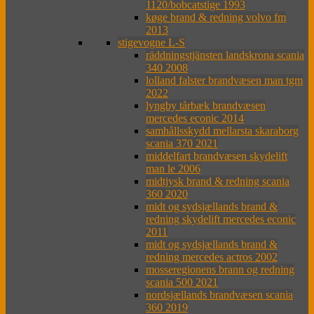
1120/bobcatstige 1993
køge brand & redning volvo fm
2013
stigevogne L-S
räddningstjänsten landskrona scania
340 2008
lolland falster brandvæsen man tgm
2022
lyngby tårbæk brandvæsen
mercedes econic 2014
samhållsskydd mellarsta skaraborg
scania 370 2021
middelfart brandvæsen skydelift
man le 2006
midtjysk brand & redning scania
360 2020
midt og sydsjællands brand &
redning skydelift mercedes econic
2011
midt og sydsjællands brand &
redning mercedes actros 2002
mosseregionens brann og redning
scania 500 2021
nordsjællands brandvæsen scania
360 2019