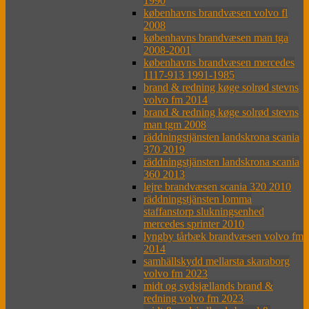
1990
københavns brandvæsen volvo fl
2008
københavns brandvæsen man tga
2008-2001
københavns brandvæsen mercedes
1117-913 1991-1985
brand & redning køge solrød stevns
volvo fm 2014
brand & redning køge solrød stevns
man tgm 2008
räddningstjänsten landskrona scania
370 2019
räddningstjänsten landskrona scania
360 2013
lejre brandvæsen scania 320 2010
räddningstjänsten lomma
staffanstorp slukningsenhed
mercedes sprinter 2010
lyngby tårbæk brandvæsen volvo fm
2014
samhällskydd mellarsta skaraborg
volvo fm 2023
midt og sydsjællands brand &
redning volvo fm 2023