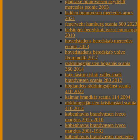
gladsaxe brandvæsen skydelift
mercedes econic 2003
halden brannvesen mercedes arocs
2021
feuerwehr hamburg scania 500 2023
helsingør beredskab iveco eurocargo
2010
hovedstadens beredskab mercedes
econic 2023
hovedstadens beredskab volvo
fl/ommelift 2017
räddningstjänsten höganäs scania
360 2014
høje tåstrup ishøj vallensbæk
brandvæsen scania 280 2012
höglandets räddningstjänst scania
410 2022
kalmar brandkår scania 114 2004
räddningstjänsten kristianstad scania
410 2014
københavns brandvæsen iveco
margius 2015-2010
københavns brandvæsen iveco
margius 2001-1982
københavns brandvæsen mercedes