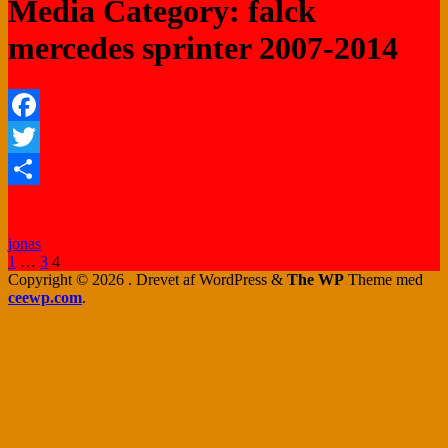
Media Category: falck
mercedes sprinter 2007-2014
Facebook
Twitter
Share
jonas
Navigation
Side
Side
Side
1
…
3
4
Copyright © 2026
. Drevet af WordPress
&
The WP
Theme med
til
ceewp.com
.
indlæg