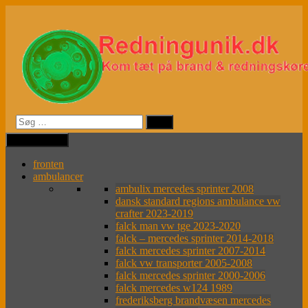
Videre
til
indhold
MENU
MENU
fronten
ambulancer
ambulix mercedes sprinter 2008
dansk standard regions ambulance vw
crafter 2023-2019
falck man vw tge 2023-2020
falck – mercedes sprinter 2014-2018
falck mercedes sprinter 2007-2014
falck vw transporter 2005-2008
falck mercedes sprinter 2000-2006
falck mercedes w124 1989
frederiksberg brandvæsen mercedes