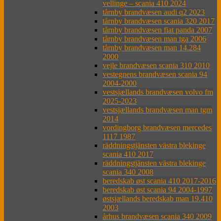
vellinge – scania 410 2024
tårnby brandvæsen audi q2 2023
tårnby brandvæsen scania 320 2017
tårnby brandvæsen fiat panda 2007
tårnby brandvæsen man tga 2006
tårnby brandvæsen man 14.284
2000
vejle brandvæsen scania 310 2010
vestegnens brandvæsen scania 94
2004-2000
vestsjællands brandvæsen volvo fm
2025-2023
vestsjællands brandvæsen man tgm
2014
vordingborg brandvæsen mercedes
1117 1987
räddningstjänsten västra blekinge
scania 410 2017
räddningstjänsten västra blekinge
scania 340 2008
beredskab øst scania 410 2017-2016
beredskab øst scania 94 2004-1997
østsjællands beredskab man 19.410
2003
århus brandvæsen scania 340 2009