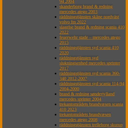
94 2004
skanderborg brand & redning
mercedes atego 2003
räddningstjänsten skåne nordväst
volvo fm 2022
slagelse brand & redning scania 410
2022
feuerwehr stade – mercedes atego
2015
räddningstjänsten syd scania 410
2020
räddningstjänsten syd
slukningsenhed mercedes sprinter
2017
räddningstjänsten syd scania 360-
340 2012-2007
räddningstjänsten syd scania 114-94
2004-2000
brand & redning sønderjylland
mercedes sprinter 2004
trekantområdets brandvæsen scania
410 2023
trekantområdets brandvæsen
mercedes atego 2008
räddningstjänsten trelleborg skurup