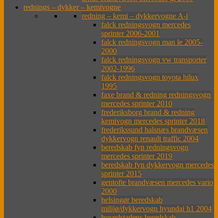
rednings – dykker – kemivogne
redning – kemi – dykkervogne A-i
falck redningsvogn mercedes
sprinter 2006-2001
falck redningsvogn man le 2005-
2000
falck redningsvogn vw transporter
2002-1996
falck redningsvogn toyota hilux
1995
faxe brand & redning redningsvogn
mercedes sprinter 2010
frederiksborg brand & redning
kemivogn mercedes sprinter 2018
frederikssund halsnæs brandvæsen
dykkervogn renault traffic 2004
beredskab fyn redningsvogn
mercedes sprinter 2019
beredskab fyn dykkervogn mercedes
sprinter 2015
gentofte brandvæsen mercedes vario
2000
helsingør beredskab
milijø/dykkervogn hyundai h1 2004
hovedstadens beredskab