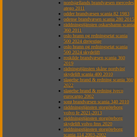
nordsjællands brandvæsen mercedes
atego 2011
odder brandvæsen scania 82 1983
odense brandvæsen scania 280 2015
räddningstjänsten oskarshamn scania
360 2011
oslo brann og redningsetat scania
500 2024 drejestige
oslo brann og redningsetat scania
500 2024 skydelift
roskilde brandvæsen scania 360
2019
rädningstjänsten skåne nordväst
skydelift scania 400 2010
slagelse brand & redning scania 360
2022
slagelse brand & redning iveco
eurocargo 2002
sorø brandvæsen scania 340 2010
räddningstjänsten storgöteborg
volvo fe 2021-2013
räddningstjänsten storgöteborg
skydelift volvo fmx 2020
räddningstjänsten storgöteborg
scania 114 2003-2002