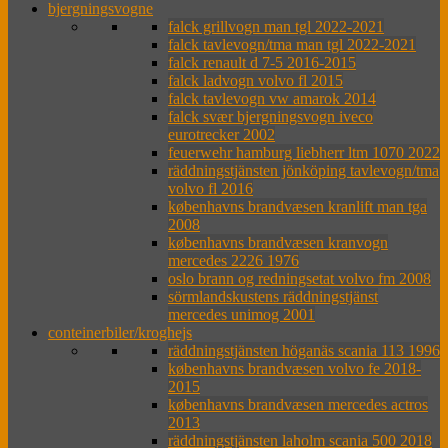
bjergningsvogne
falck grillvogn man tgl 2022-2021
falck tavlevogn/tma man tgl 2022-2021
falck renault d 7-5 2016-2015
falck ladvogn volvo fl 2015
falck tavlevogn vw amarok 2014
falck svær bjergningsvogn iveco
eurotrecker 2002
feuerwehr hamburg liebherr ltm 1070 2022
räddningstjänsten jönköping tavlevogn/tma
volvo fl 2016
københavns brandvæsen kranlift man tga
2008
københavns brandvæsen kranvogn
mercedes 2226 1976
oslo brann og redningsetat volvo fm 2008
sörmlandskustens räddningstjänst
mercedes unimog 2001
conteinerbiler/kroghejs
räddningstjänsten höganäs scania 113 1996
københavns brandvæsen volvo fe 2018-
2015
københavns brandvæsen mercedes actros
2013
räddningstjänsten laholm scania 500 2018