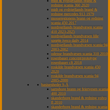
midt & sydsjællands brand &
redning scania 360 2020
midt og sydsjællands brand &
redning mercedes 913 1979
mosseregionens brann og redning
scania 450 2017
nordsjællands brandvæsen scania
410 2023-2025
nordsjællands brandvæsen lille
sprøjte iveco daily 2014
nordsjællands brandvæsen scania 94
2003-2002
odense brandvæsen scania 310 2010
rosenbauer concept/prototype
rosenbauer cft 2018
roskilde brandvæsen scania 450
2020
roskilde brandvæsen scania 94
2005-2000
basisenheder S-Å
sarpsborg brann og feiervesen scania
400 2010
skanderborg brand & redning volvo
fl 2010
skanderborg brand & redning scania