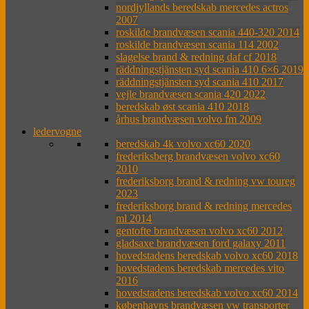
nordjyllands beredskab mercedes actros
2007
roskilde brandvæsen scania 440-320 2014
roskilde brandvæsen scania 114 2002
slagelse brand & redning daf cf 2018
räddningstjänsten syd scania 410 6×6 2019
räddningstjänsten syd scania 410 2017
vejle brandvæsen scania 420 2022
beredskab øst scania 410 2018
århus brandvæsen volvo fm 2009
ledervogne
beredskab 4k volvo xc60 2020
frederiksberg brandvæsen volvo xc60
2010
frederiksborg brand & redning vw toureg
2023
frederiksborg brand & redning mercedes
ml 2014
gentofte brandvæsen volvo xc60 2012
gladsaxe brandvæsen ford galaxy 2011
hovedstadens beredskab volvo xc60 2018
hovedstadens beredskab mercedes vito
2016
hovedstadens beredskab volvo xc60 2014
københavns brandvæsen vw transporter