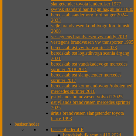
slangetender toyota landcruiser 1977
svensk standard bandvagn hägglunds 1980
beredskab sønderborg ford ranger 2024-
2023
vejle brandvæsen kombivogn ford transit
2008
vestegnens brandvæsen vw caddy 2013
vestegens brandvæsen vw transporter 1995
beredskab øst vw transporter 2023
beredskab øst logistikvogn scania årgang
2021
beredskab øst vandskadevogn mercedes
sprinter 2018-2015
beredskab øst slangetender mercedes
sprinter 2017
beredskab øst kommandovogn/robotenhed
mercedes sprinter 2016
østjyllands brandvæsen volvo fl 2025
østjyllands brandvæsen mercedes sprinter
2025
århus brandvæsen slangetender toyota
hiace 1993
basisenheder
basisenheder 4-F
beredskab 4k scania 410 2024