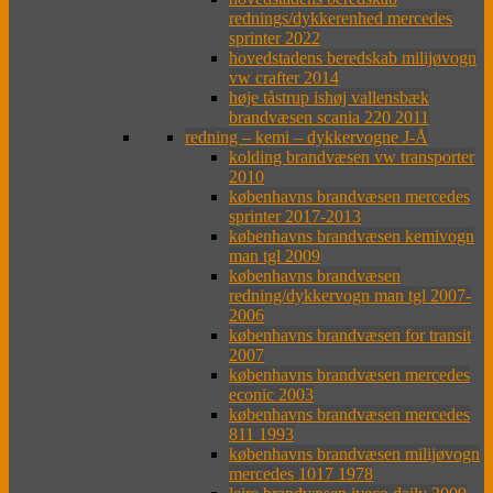
rednings/dykkerenhed mercedes
sprinter 2022
hovedstadens beredskab milijøvogn
vw crafter 2014
høje tåstrup ishøj vallensbæk
brandvæsen scania 220 2011
redning – kemi – dykkervogne J-Å
kolding brandvæsen vw transporter
2010
københavns brandvæsen mercedes
sprinter 2017-2013
københavns brandvæsen kemivogn
man tgl 2009
københavns brandvæsen
redning/dykkervogn man tgl 2007-
2006
københavns brandvæsen for transit
2007
københavns brandvæsen mercedes
econic 2003
københavns brandvæsen mercedes
811 1993
københavns brandvæsen milijøvogn
mercedes 1017 1978