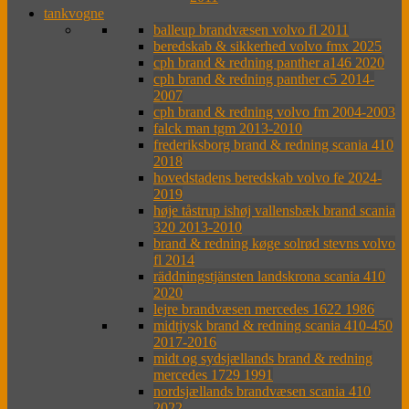
tankvogne
balleup brandvæsen volvo fl 2011
beredskab & sikkerhed volvo fmx 2025
cph brand & redning panther a146 2020
cph brand & redning panther c5 2014-
2007
cph brand & redning volvo fm 2004-2003
falck man tgm 2013-2010
frederiksborg brand & redning scania 410
2018
hovedstadens beredskab volvo fe 2024-
2019
høje tåstrup ishøj vallensbæk brand scania
320 2013-2010
brand & redning køge solrød stevns volvo
fl 2014
räddningstjänsten landskrona scania 410
2020
lejre brandvæsen mercedes 1622 1986
midtjysk brand & redning scania 410-450
2017-2016
midt og sydsjællands brand & redning
mercedes 1729 1991
nordsjællands brandvæsen scania 410
2022