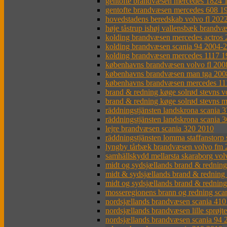
gentofte brandvæsen mercedes 1824 
gentofte brandvæsen mercedes 608 1
hovedstadens beredskab volvo fl 202
høje tåstrup ishøj vallensbæk brandv
kolding brandvæsen mercedes actros
kolding brandvæsen scania 94 2004-
kolding brandvæsen mercedes 1117 1
københavns brandvæsen volvo fl 200
københavns brandvæsen man tga 200
københavns brandvæsen mercedes 11
brand & redning køge solrød stevns 
brand & redning køge solrød stevns 
räddningstjänsten landskrona scania 
räddningstjänsten landskrona scania 
lejre brandvæsen scania 320 2010
räddningstjänsten lomma staffanstorp
lyngby tårbæk brandvæsen volvo fm 
samhällskydd mellarsta skaraborg vo
midt og sydsjællands brand & rednin
midt & sydsjællands brand & redning
midt og sydsjællands brand & rednin
mosseregionens brann og redning sca
nordsjællands brandvæsen scania 41
nordsjællands brandvæsen lille sprøjt
nordsjællands brandvæsen scania 94