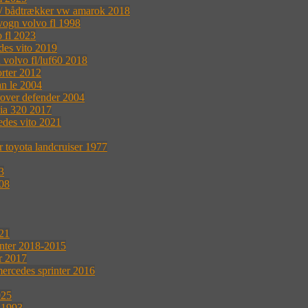
r / bådtrækker vw amarok 2018
vogn volvo fl 1998
 fl 2023
des vito 2019
 volvo fl/luf60 2018
rter 2012
n le 2004
rover defender 2004
nia 320 2017
edes vito 2021
 toyota landcruiser 1977
3
008
021
inter 2018-2015
r 2017
rcedes sprinter 2016
025
 1993