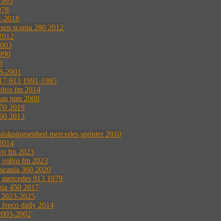
1995
978
2-2018
æsen scania 280 2012
 2012
2003
990
8
8-2001
17-913 1991-1985
volvo fm 2014
man tgm 2008
370 2019
360 2013
 slukningsenhed mercedes sprinter 2010
2014
lvo fm 2023
g volvo fm 2023
 scania 360 2020
g mercedes 913 1979
nia 450 2017
0 2023-2025
e iveco daily 2014
 2003-2002