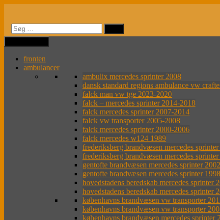
Videre
til
indhold
MENU
MENU
fronten
ambulancer
ambulix mercedes sprinter 2008
dansk standard regions ambulance vw craft
falck man vw tge 2023-2020
falck – mercedes sprinter 2014-2018
falck mercedes sprinter 2007-2014
falck vw transporter 2005-2008
falck mercedes sprinter 2000-2006
falck mercedes w124 1989
frederiksberg brandvæsen mercedes sprinte
frederiksberg brandvæsen mercedes sprinte
gentofte brandvæsen mercedes sprinter 200
gentofte brandvæsen mercedes sprinter 199
hovedstadens beredskab mercedes sprinter 
hovedstadens beredskab mercedes sprinter 
københavns brandvæsen vw transporter 201
københavns brandvæsen vw transporter 20
københavns brandvæsen mercedes sprinter 