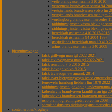
vejle brandvæsen scania 310 2010
vestegnens brandvæsen scania 94 20
vestsjællands brandvæsen volvo fm 
vestsjællands brandvæsen man tgm 2
vordingborg brandvæsen mercedes 1
räddningstjänsten västra blekinge sca
räddningstjänsten västra blekinge sca
beredskab øst scania 410 2017-2016
beredskab øst scania 94 2004-1997
østsjællands beredskab man 19.410 2
århus brandvæsen scania 340 2009
bjergningsvogne
falck grillvogn man tgl 2022-2021
falck tavlevogn/tma man tgl 2022-2021
falck renault d 7-5 2016-2015
falck ladvogn volvo fl 2015
falck tavlevogn vw amarok 2014
falck svær bjergningsvogn iveco eurotrecke
feuerwehr hamburg liebherr ltm 1070 2022
räddningstjänsten jönköping tavlevogn/tma 
københavns brandvæsen kranlift man tga 2
københavns brandvæsen kranvogn mercede
oslo brann og redningsetat volvo fm 2008
sörmlandskustens räddningstjänst mercedes
conteinerbiler/kroghejs