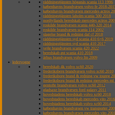
räddningstjänsten höganäs scania 113 1996
københavns brandvæsen volvo fe 2018-201
københavns brandvæsen mercedes actros 2
räddningstjänsten laholm scania 500 2018
nordjyllands beredskab mercedes actros 200
roskilde brandvæsen scania 440-320 2014
roskilde brandvæsen scania 114 2002
slagelse brand & redning daf cf 2018
räddningstjänsten syd scania 410 6×6 2019
räddningstjänsten syd scania 410 2017
vejle brandvæsen scania 420 2022
beredskab øst scania 410 2018
århus brandvæsen volvo fm 2009
ledervogne
beredskab 4k volvo xc60 2020
frederiksberg brandvæsen volvo xc60 2010
frederiksborg brand & redning vw toureg 2
frederiksborg brand & redning mercedes ml
gentofte brandvæsen volvo xc60 2012
gladsaxe brandvæsen ford galaxy 2011
hovedstadens beredskab volvo xc60 2018
hovedstadens beredskab mercedes vito 2016
hovedstadens beredskab volvo xc60 2014
københavns brandvæsen vw transporter 200
københavns brandvæsen mercedes vito 200