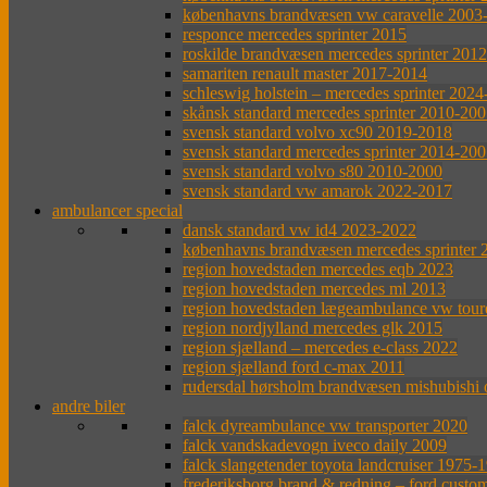
københavns brandvæsen vw caravelle 2003
responce mercedes sprinter 2015
roskilde brandvæsen mercedes sprinter 201
samariten renault master 2017-2014
schleswig holstein – mercedes sprinter 202
skånsk standard mercedes sprinter 2010-20
svensk standard volvo xc90 2019-2018
svensk standard mercedes sprinter 2014-20
svensk standard volvo s80 2010-2000
svensk standard vw amarok 2022-2017
ambulancer special
dansk standard vw id4 2023-2022
københavns brandvæsen mercedes sprinter 
region hovedstaden mercedes eqb 2023
region hovedstaden mercedes ml 2013
region hovedstaden lægeambulance vw tou
region nordjylland mercedes glk 2015
region sjælland – mercedes e-class 2022
region sjælland ford c-max 2011
rudersdal hørsholm brandvæsen mishubishi 
andre biler
falck dyreambulance vw transporter 2020
falck vandskadevogn iveco daily 2009
falck slangetender toyota landcruiser 1975-
frederiksborg brand & redning – ford custo