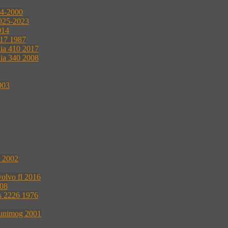
04-2000
2025-2023
014
117 1987
nia 410 2017
nia 340 2008
003
r 2002
volvo fl 2016
008
s 2226 1976
 unimog 2001