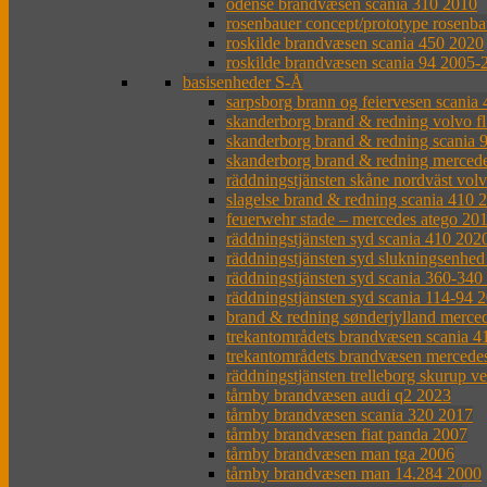
odense brandvæsen scania 310 2010
rosenbauer concept/prototype rosenba
roskilde brandvæsen scania 450 2020
roskilde brandvæsen scania 94 2005-
basisenheder S-Å
sarpsborg brann og feiervesen scania
skanderborg brand & redning volvo f
skanderborg brand & redning scania 
skanderborg brand & redning merced
räddningstjänsten skåne nordväst vol
slagelse brand & redning scania 410 
feuerwehr stade – mercedes atego 20
räddningstjänsten syd scania 410 202
räddningstjänsten syd slukningsenhed
räddningstjänsten syd scania 360-34
räddningstjänsten syd scania 114-94 
brand & redning sønderjylland merced
trekantområdets brandvæsen scania 4
trekantområdets brandvæsen mercede
räddningstjänsten trelleborg skurup v
tårnby brandvæsen audi q2 2023
tårnby brandvæsen scania 320 2017
tårnby brandvæsen fiat panda 2007
tårnby brandvæsen man tga 2006
tårnby brandvæsen man 14.284 2000