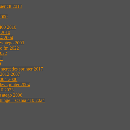
uer cft 2018
2000
 400 2010
l 2010
94 2004
es atego 2003
vo fm 2022
2022
15
0
 mercedes sprinter 2017
0 2012-2007
2004-2000
es sprinter 2004
10 2023
s atego 2008
ellinge – scania 410 2024