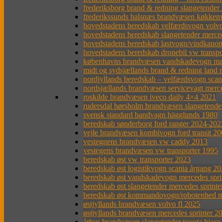
frederiksborg brand & redning slangetende
frederikssunds halsnæs brandvæsen køkken
hovedstadens beredskab velfærdsvogn volvo
hovedstadens beredskab slangetender merce
hovedstadens beredskab lastvogn/vindkanon
hovedstadens beredskab dronebil vw transpo
københavns brandvæsen vandskadevogn ma
midt og sydsjællands brand & redning land 
nordjyllands beredskab – velfærdsvogn sca
nordsjællands brandvæsen servicevagt merc
roskilde brandvæsen iveco daily 4×4 2021
rudersdal hørsholm brandvæsen slangetender
svensk standard bandvagn hägglunds 1980
beredskab sønderborg ford ranger 2024-202
vejle brandvæsen kombivogn ford transit 2
vestegnens brandvæsen vw caddy 2013
vestegens brandvæsen vw transporter 1995
beredskab øst vw transporter 2023
beredskab øst logistikvogn scania årgang 2
beredskab øst vandskadevogn mercedes spr
beredskab øst slangetender mercedes sprinte
beredskab øst kommandovogn/robotenhed me
østjyllands brandvæsen volvo fl 2025
østjyllands brandvæsen mercedes sprinter 2
århus brandvæsen slangetender toyota hiace