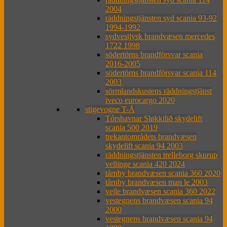
2004
räddningstjänsten syd scania 93-92
1994-1992
sydvestjysk brandvæsen mercedes
1722 1998
södertörns brandförsvar scania
2016-2005
södertörns brandförsvar scania 114
2003
sörmlandskustens räddningstjänst
iveco eurocargo 2020
stigevogne T-Å
Tórshavnar Sløkkilið skydelift
scania 500 2019
trekantområdets brandvæsen
skydelift scania 94 2003
räddningstjänsten trelleborg skurup
vellinge scania 420 2024
tårnby brandvæsen scania 360 2020
tårnby brandvæsen man le 2003
vejle brandvæsen scania 360 2022
vestegnens brandvæsen scania 94
2000
vestegnens brandvæsen scania 94