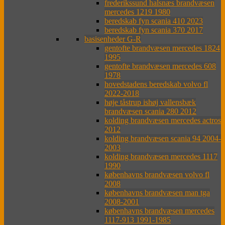
frederikssund halsnæs brandvæsen
mercedes 1219 1980
beredskab fyn scania 410 2023
beredskab fyn scania 370 2017
basisenheder G-R
gentofte brandvæsen mercedes 1824
1995
gentofte brandvæsen mercedes 608
1978
hovedstadens beredskab volvo fl
2022-2018
høje tåstrup ishøj vallensbæk
brandvæsen scania 280 2012
kolding brandvæsen mercedes actros
2012
kolding brandvæsen scania 94 2004-
2003
kolding brandvæsen mercedes 1117
1990
københavns brandvæsen volvo fl
2008
københavns brandvæsen man tga
2008-2001
københavns brandvæsen mercedes
1117-913 1991-1985