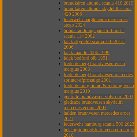
brandkåren attunda scania 410 2019
brandkåren attunda skydelift scania
420 2006
feuerwehr bargteheide mercerdes
atego 2024
bohus räddningstjänstförbund –
scania 114 2002
falck skydelift scania 310 2012-
2006
falck man le 2006-1999
falck bedford olb 1951
frederiksberg brandvæsen iveco
margius 2003
frederiksberg brandvæsen mercedes
sprinter/afprosstige 2001
frederiksborg brand & redning iveco
margius 2019
gentofte brandvæsen volvo fm 2003
gladsaxe brandvæsen skydelift
mercedes econic 2003
halden brannvesen mercedes arocs
2021
feuerwehr hamburg scania 500 2023
helsingør beredskab iveco eurocargo
2010