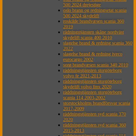
500 2024 drejestige
oslo brann og redningsetat scania
500 2024 skydelift
roskilde brandvæsen scania 360
2019
rädningstjänsten skåne nordväst
skydelift scania 400 2010
slagelse brand & redning scania 360
2022
slagelse brand & redning iveco
eurocargo 2002
sorø brandvæsen scania 340 2010
räddningstjänsten storgöteborg
volvo fe 2021-2013
räddningstjänsten storgöteborg
skydelift volvo fmx 2020
räddningstjänsten storgöteborg
scania 114 2003-2002
storstockholms brandförsvar scania
2017-2009
räddningstjänsten syd scania 370
2020
räddningstjänsten syd scania 360
2015-2013
räddningstjänsten syd scania 114