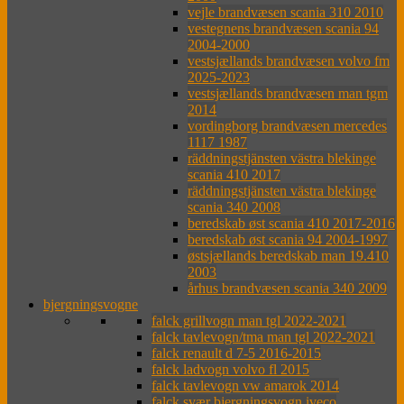
vejle brandvæsen scania 310 2010
vestegnens brandvæsen scania 94
2004-2000
vestsjællands brandvæsen volvo fm
2025-2023
vestsjællands brandvæsen man tgm
2014
vordingborg brandvæsen mercedes
1117 1987
räddningstjänsten västra blekinge
scania 410 2017
räddningstjänsten västra blekinge
scania 340 2008
beredskab øst scania 410 2017-2016
beredskab øst scania 94 2004-1997
østsjællands beredskab man 19.410
2003
århus brandvæsen scania 340 2009
bjergningsvogne
falck grillvogn man tgl 2022-2021
falck tavlevogn/tma man tgl 2022-2021
falck renault d 7-5 2016-2015
falck ladvogn volvo fl 2015
falck tavlevogn vw amarok 2014
falck svær bjergningsvogn iveco