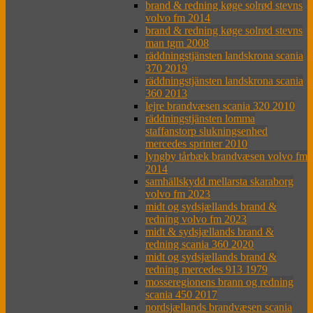
brand & redning køge solrød stevns
volvo fm 2014
brand & redning køge solrød stevns
man tgm 2008
räddningstjänsten landskrona scania
370 2019
räddningstjänsten landskrona scania
360 2013
lejre brandvæsen scania 320 2010
räddningstjänsten lomma
staffanstorp slukningsenhed
mercedes sprinter 2010
lyngby tårbæk brandvæsen volvo fm
2014
samhällskydd mellarsta skaraborg
volvo fm 2023
midt og sydsjællands brand &
redning volvo fm 2023
midt & sydsjællands brand &
redning scania 360 2020
midt og sydsjællands brand &
redning mercedes 913 1979
mosseregionens brann og redning
scania 450 2017
nordsjællands brandvæsen scania