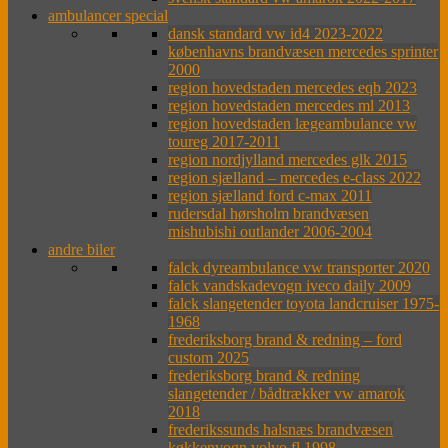
ambulancer special
dansk standard vw id4 2023-2022
københavns brandvæsen mercedes sprinter
2000
region hovedstaden mercedes eqb 2023
region hovedstaden mercedes ml 2013
region hovedstaden lægeambulance vw
toureg 2017-2011
region nordjylland mercedes glk 2015
region sjælland – mercedes e-class 2022
region sjælland ford c-max 2011
rudersdal hørsholm brandvæsen
mishubishi outlander 2006-2004
andre biler
falck dyreambulance vw transporter 2020
falck vandskadevogn iveco daily 2009
falck slangetender toyota landcruiser 1975-
1968
frederiksborg brand & redning – ford
custom 2025
frederiksborg brand & redning
slangetender / bådtrækker vw amarok
2018
frederikssunds halsnæs brandvæsen
køkkenvogn volvo fl 1998