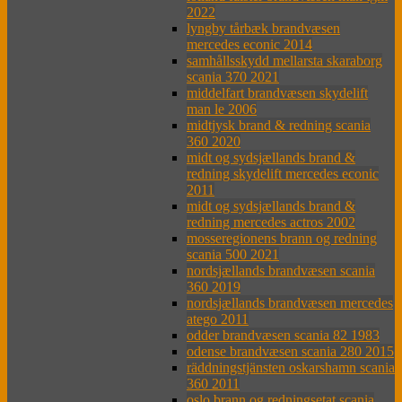
2022
lyngby tårbæk brandvæsen
mercedes econic 2014
samhållsskydd mellarsta skaraborg
scania 370 2021
middelfart brandvæsen skydelift
man le 2006
midtjysk brand & redning scania
360 2020
midt og sydsjællands brand &
redning skydelift mercedes econic
2011
midt og sydsjællands brand &
redning mercedes actros 2002
mosseregionens brann og redning
scania 500 2021
nordsjællands brandvæsen scania
360 2019
nordsjællands brandvæsen mercedes
atego 2011
odder brandvæsen scania 82 1983
odense brandvæsen scania 280 2015
räddningstjänsten oskarshamn scania
360 2011
oslo brann og redningsetat scania