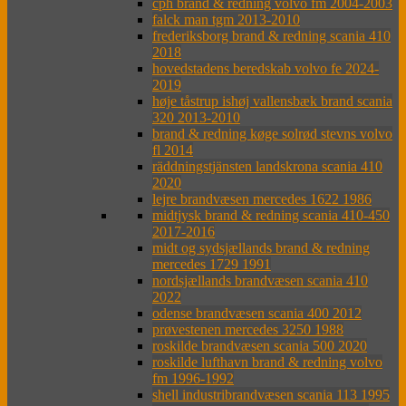
cph brand & redning volvo fm 2004-2003
falck man tgm 2013-2010
frederiksborg brand & redning scania 410
2018
hovedstadens beredskab volvo fe 2024-
2019
høje tåstrup ishøj vallensbæk brand scania
320 2013-2010
brand & redning køge solrød stevns volvo
fl 2014
räddningstjänsten landskrona scania 410
2020
lejre brandvæsen mercedes 1622 1986
midtjysk brand & redning scania 410-450
2017-2016
midt og sydsjællands brand & redning
mercedes 1729 1991
nordsjællands brandvæsen scania 410
2022
odense brandvæsen scania 400 2012
prøvestenen mercedes 3250 1988
roskilde brandvæsen scania 500 2020
roskilde lufthavn brand & redning volvo
fm 1996-1992
shell industribrandvæsen scania 113 1995