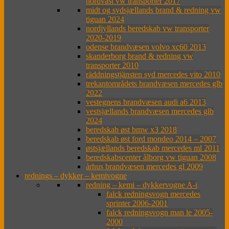
nordväst vw transporter 2017
midt og sydsjællands brand & redning vw
tiguan 2024
nordjyllands beredskab vw transporter
2020-2019
odense brandvæsen volvo xc60 2013
skanderborg brand & redning vw
transporter 2010
räddningstjänsten syd mercedes vito 2010
trekantområdets brandvæsen mercedes glb
2022
vestegnens brandvæsen audi a6 2013
vestsjællands brandvæsen mercedes glb
2024
beredskab øst bmw x3 2018
beredskab øst ford mondeo 2014 – 2007
østsjællands beredskab mercedes ml 2011
beredskabscenter ålborg vw tiguan 2008
århus brandvæsen mercedes gl 2009
rednings – dykker – kemivogne
redning – kemi – dykkervogne A-i
falck redningsvogn mercedes
sprinter 2006-2001
falck redningsvogn man le 2005-
2000