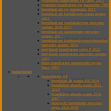
vestegnens brandvæsen vw caddy 2013
vestegens brandvæsen vw transporter 1995
beredskab øst vw transporter 2023
beredskab øst logistikvogn scania årgang
2021
beredskab øst vandskadevogn mercedes
sprinter 2018-2015
beredskab øst slangetender mercedes
sprinter 2017
beredskab øst kommandovogn/robotenhed
mercedes sprinter 2016
østjyllands brandvæsen volvo fl 2025
østjyllands brandvæsen mercedes sprinter
2025
århus brandvæsen slangetender toyota
hiace 1993
basisenheder
basisenheder 4-F
beredskab 4k scania 410 2024
brandkåren attunda scania 2022-
2019
brandkåren attunda scania 2018-
2007
feuerwehr bargteheide mercedes
atego 2024-2018