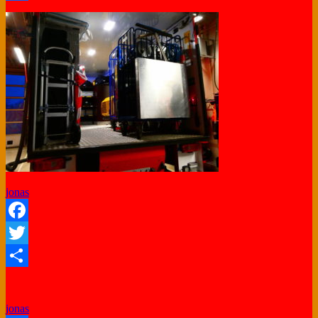
Share
jonas
Facebook
Twitter
Share
jonas