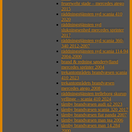
feuerwehr stade – mercedes atego
2015
räddningstjänsten syd scania 410
2020
räddningstjänsten syd
slukningsenhed mercedes sprinter
2017
räddningstjänsten syd scania 360-
340 2012-2007
räddningstjänsten syd scania 114-94
2004-2000
brand & redning sønderjylland
mercedes sprinter 2004
trekantområdets brandvæsen scania
410 2023
trekantområdets brandvæsen
mercedes atego 2008
räddningstjänsten trelleborg skurup
vellinge – scania 410 2024
tårnby brandvæsen audi q2 2023
tårnby brandvæsen scania 320 2017
tårnby brandvæsen fiat panda 2007
tårnby brandvæsen man tga 2006
tårnby brandvæsen man 14.284
2000