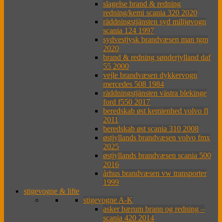
slagelse brand & redning
redning/kemi scania 320 2020
räddningstjänsten syd milijøvogn
scania 124 1997
sydvestjysk brandvæsen man tgm
2020
brand & redning sønderjylland daf
55 2000
vejle brandvæsen dykkervogn
mercedes 508 1984
räddningstjänsten västra blekinge
ford f550 2017
beredskab øst kemienhed volvo fl
2011
beredskab øst scania 310 2008
østjyllands brandvæsen volvo fmx
2025
østjyllands brandvæsen scania 500
2016
århus brandvæsen vw transporter
1999
stigevogne & lifte
stigevogne A-K
asker bærum brann og redning –
scania 420 2014