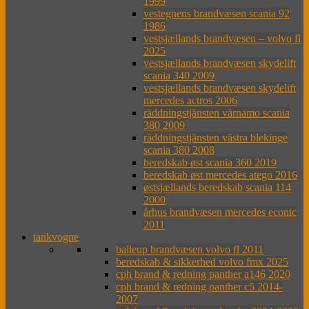
1999
vestegnens brandvæsen scania 92
1986
vestsjællands brandvæsen – volvo fl
2025
vestsjællands brandvæsen skydelift
scania 340 2009
vestsjællands brandvæsen skydelift
mercedes actros 2006
räddningstjänsten värnamo scania
380 2009
räddningstjänsten västra blekinge
scania 380 2008
beredskab øst scania 360 2019
beredskab øst mercedes atego 2016
østsjællands beredskab scania 114
2000
århus brandvæsen mercedes econic
2011
tankvogne
balleup brandvæsen volvo fl 2011
beredskab & sikkerhed volvo fmx 2025
cph brand & redning panther a146 2020
cph brand & redning panther c5 2014-
2007