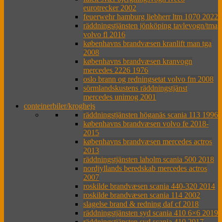
eurotrecker 2002
feuerwehr hamburg liebherr ltm 1070 2022
räddningstjänsten jönköping tavlevogn/tma
volvo fl 2016
københavns brandvæsen kranlift man tga
2008
københavns brandvæsen kranvogn
mercedes 2226 1976
oslo brann og redningsetat volvo fm 2008
sörmlandskustens räddningstjänst
mercedes unimog 2001
conteinerbiler/kroghejs
räddningstjänsten höganäs scania 113 1996
københavns brandvæsen volvo fe 2018-
2015
københavns brandvæsen mercedes actros
2013
räddningstjänsten laholm scania 500 2018
nordjyllands beredskab mercedes actros
2007
roskilde brandvæsen scania 440-320 2014
roskilde brandvæsen scania 114 2002
slagelse brand & redning daf cf 2018
räddningstjänsten syd scania 410 6×6 2019
räddningstjänsten syd scania 410 2017