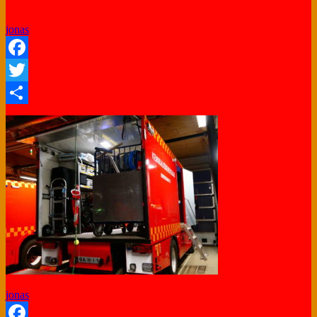
jonas
Facebook
Twitter
Share
jonas