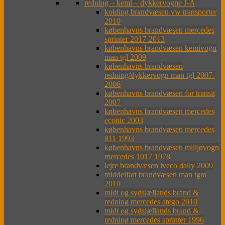
redning – kemi – dykkervogne J-Å
kolding brandvæsen vw transporter
2010
københavns brandvæsen mercedes
sprinter 2017-2013
københavns brandvæsen kemivogn
man tgl 2009
københavns brandvæsen
redning/dykkervogn man tgl 2007-
2006
københavns brandvæsen for transit
2007
københavns brandvæsen mercedes
econic 2003
københavns brandvæsen mercedes
811 1993
københavns brandvæsen milijøvogn
mercedes 1017 1978
lejre brandvæsen iveco daily 2009
middelfart brandvæsen man tgm
2010
midt og sydsjællands brand &
redning mercedes atego 2010
midt og sydsjællands brand &
redning mercedes sprinter 1996