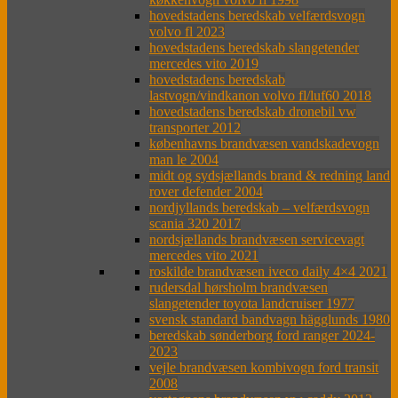
hovedstadens beredskab velfærdsvogn
volvo fl 2023
hovedstadens beredskab slangetender
mercedes vito 2019
hovedstadens beredskab
lastvogn/vindkanon volvo fl/luf60 2018
hovedstadens beredskab dronebil vw
transporter 2012
københavns brandvæsen vandskadevogn
man le 2004
midt og sydsjællands brand & redning land
rover defender 2004
nordjyllands beredskab – velfærdsvogn
scania 320 2017
nordsjællands brandvæsen servicevagt
mercedes vito 2021
roskilde brandvæsen iveco daily 4×4 2021
rudersdal hørsholm brandvæsen
slangetender toyota landcruiser 1977
svensk standard bandvagn hägglunds 1980
beredskab sønderborg ford ranger 2024-
2023
vejle brandvæsen kombivogn ford transit
2008