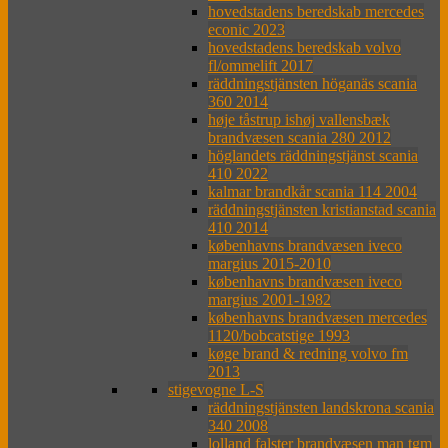
hovedstadens beredskab mercedes
econic 2023
hovedstadens beredskab volvo
fl/ommelift 2017
räddningstjänsten höganäs scania
360 2014
høje tåstrup ishøj vallensbæk
brandvæsen scania 280 2012
höglandets räddningstjänst scania
410 2022
kalmar brandkår scania 114 2004
räddningstjänsten kristianstad scania
410 2014
københavns brandvæsen iveco
margius 2015-2010
københavns brandvæsen iveco
margius 2001-1982
københavns brandvæsen mercedes
1120/bobcatstige 1993
køge brand & redning volvo fm
2013
stigevogne L-S
räddningstjänsten landskrona scania
340 2008
lolland falster brandvæsen man tgm