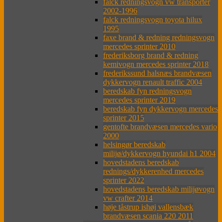
falck redningsvogn vw transporter
2002-1996
falck redningsvogn toyota hilux
1995
faxe brand & redning redningsvogn
mercedes sprinter 2010
frederiksborg brand & redning
kemivogn mercedes sprinter 2018
frederikssund halsnæs brandvæsen
dykkervogn renault traffic 2004
beredskab fyn redningsvogn
mercedes sprinter 2019
beredskab fyn dykkervogn mercedes
sprinter 2015
gentofte brandvæsen mercedes vario
2000
helsingør beredskab
milijø/dykkervogn hyundai h1 2004
hovedstadens beredskab
rednings/dykkerenhed mercedes
sprinter 2022
hovedstadens beredskab milijøvogn
vw crafter 2014
høje tåstrup ishøj vallensbæk
brandvæsen scania 220 2011