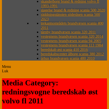
skanderborg brand & redning volvo fl
1993-1991
slagelse brand & redning scania 500 2020
räddningstänsten söderåsen scania 500
2023
trekantsområdets brandvæsen scania 400
2011
tårnby brandvæsen scania 320 2011
vestegnens brandvæsen scania 320 2014
vestegnens brandvæsen scania 94 2005
vestegnens brandvæsen scania 113 1984
beredskab øst scania 410 2016
beredskabscenter ålborg scania 380 2012
århus brandvæsen scania 480 2010
Menu
Luk
Media Category:
redningsvogne beredskab øst
volvo fl 2011