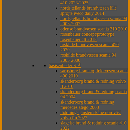
410 2023-2025
nordsjællands brandvæsen lille
sprøjte iveco daily 2014
nordsjællands brandvæsen scania 94
2003-2002
odense brandvæsen scania 310 2010
rosenbauer concept/prototype
rosenbauer cft 2018
roskilde brandvæsen scania 450
2020
roskilde brandvæsen scania 94
2005-2000
basisenheder S-Å
sarpsborg brann og feiervesen scania
400 2010
skanderborg brand & redning volvo
fl 2010
skanderborg brand & redning scania
94 2004
skanderborg brand & redning
mercedes atego 2003
räddningstjänsten skåne nordväst
volvo fm 2022
slagelse brand & redning scania 410
2022