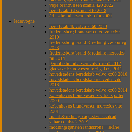
vejle brandvæsen scania 420 2022
beredskab øst scania 410 2018
århus brandvæsen volvo fm 2009
ledervogne
beredskab 4k volvo xc60 2020
frederiksberg brandvæsen volvo xc60
2010
frederiksborg brand & redning vw toureg
2023
frederiksborg brand & redning mercedes
ml 2014
gentofte brandvæsen volvo xc60 2012
gladsaxe brandvæsen ford galaxy 2011
hovedstadens beredskab volvo xc60 2018
hovedstadens beredskab mercedes vito
2016
hovedstadens beredskab volvo xc60 2014
københavns brandvæsen vw transporter
2009
københavns brandvæsen mercedes vito
2001
brand & redning køge-stevns-solrød
subaru outback 2019
räddningstjänsten landskrona + skåne