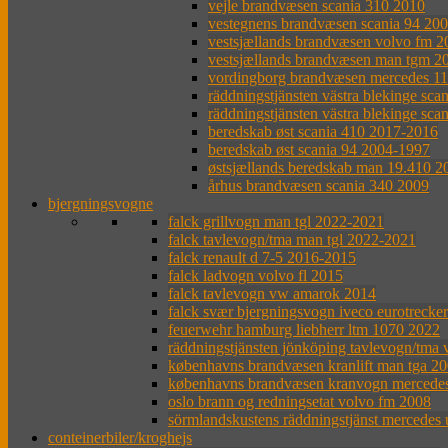
vejle brandvæsen scania 310 2010
vestegnens brandvæsen scania 94 20
vestsjællands brandvæsen volvo fm 
vestsjællands brandvæsen man tgm 2
vordingborg brandvæsen mercedes 1
räddningstjänsten västra blekinge sca
räddningstjänsten västra blekinge sca
beredskab øst scania 410 2017-2016
beredskab øst scania 94 2004-1997
østsjællands beredskab man 19.410 2
århus brandvæsen scania 340 2009
bjergningsvogne
falck grillvogn man tgl 2022-2021
falck tavlevogn/tma man tgl 2022-2021
falck renault d 7-5 2016-2015
falck ladvogn volvo fl 2015
falck tavlevogn vw amarok 2014
falck svær bjergningsvogn iveco eurotrecke
feuerwehr hamburg liebherr ltm 1070 2022
räddningstjänsten jönköping tavlevogn/tma 
københavns brandvæsen kranlift man tga 2
københavns brandvæsen kranvogn mercede
oslo brann og redningsetat volvo fm 2008
sörmlandskustens räddningstjänst mercedes
conteinerbiler/kroghejs