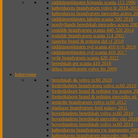
räddningstjänsten höganäs scania 113 1996
københavns brandvæsen volvo fe 2018-201
københavns brandvæsen mercedes actros 2
räddningstjänsten laholm scania 500 2018
nordjyllands beredskab mercedes actros 200
roskilde brandvæsen scania 440-320 2014
roskilde brandvæsen scania 114 2002
slagelse brand & redning daf cf 2018
räddningstjänsten syd scania 410 6×6 2019
räddningstjänsten syd scania 410 2017
vejle brandvæsen scania 420 2022
beredskab øst scania 410 2018
århus brandvæsen volvo fm 2009
ledervogne
beredskab 4k volvo xc60 2020
frederiksberg brandvæsen volvo xc60 2010
frederiksborg brand & redning vw toureg 2
frederiksborg brand & redning mercedes ml
gentofte brandvæsen volvo xc60 2012
gladsaxe brandvæsen ford galaxy 2011
hovedstadens beredskab volvo xc60 2018
hovedstadens beredskab mercedes vito 2016
hovedstadens beredskab volvo xc60 2014
københavns brandvæsen vw transporter 200
københavns brandvæsen mercedes vito 200