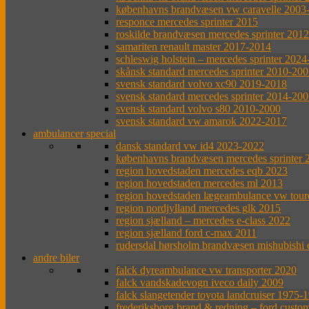
københavns brandvæsen vw caravelle 2003
responce mercedes sprinter 2015
roskilde brandvæsen mercedes sprinter 201
samariten renault master 2017-2014
schleswig holstein – mercedes sprinter 202
skånsk standard mercedes sprinter 2010-20
svensk standard volvo xc90 2019-2018
svensk standard mercedes sprinter 2014-20
svensk standard volvo s80 2010-2000
svensk standard vw amarok 2022-2017
ambulancer special
dansk standard vw id4 2023-2022
københavns brandvæsen mercedes sprinter 
region hovedstaden mercedes eqb 2023
region hovedstaden mercedes ml 2013
region hovedstaden lægeambulance vw tou
region nordjylland mercedes glk 2015
region sjælland – mercedes e-class 2022
region sjælland ford c-max 2011
rudersdal hørsholm brandvæsen mishubishi 
andre biler
falck dyreambulance vw transporter 2020
falck vandskadevogn iveco daily 2009
falck slangetender toyota landcruiser 1975-
frederiksborg brand & redning – ford custo