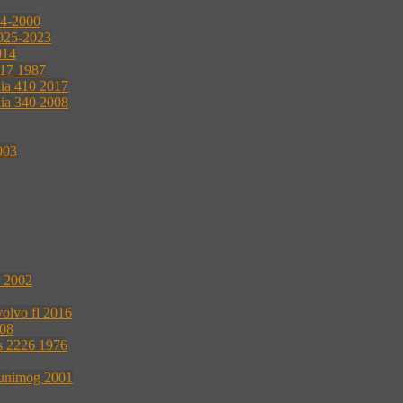
04-2000
2025-2023
014
117 1987
nia 410 2017
nia 340 2008
003
r 2002
volvo fl 2016
008
s 2226 1976
 unimog 2001