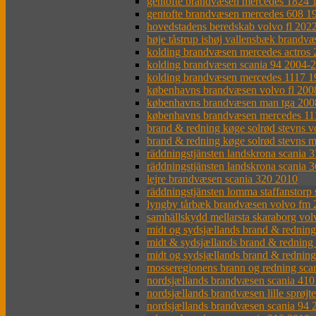
gentofte brandvæsen mercedes 1824 
gentofte brandvæsen mercedes 608 1
hovedstadens beredskab volvo fl 202
høje tåstrup ishøj vallensbæk brandv
kolding brandvæsen mercedes actros
kolding brandvæsen scania 94 2004-
kolding brandvæsen mercedes 1117 1
københavns brandvæsen volvo fl 200
københavns brandvæsen man tga 200
københavns brandvæsen mercedes 11
brand & redning køge solrød stevns 
brand & redning køge solrød stevns 
räddningstjänsten landskrona scania 
räddningstjänsten landskrona scania 
lejre brandvæsen scania 320 2010
räddningstjänsten lomma staffanstorp
lyngby tårbæk brandvæsen volvo fm 
samhällskydd mellarsta skaraborg vo
midt og sydsjællands brand & rednin
midt & sydsjællands brand & redning
midt og sydsjællands brand & rednin
mosseregionens brann og redning sca
nordsjællands brandvæsen scania 41
nordsjællands brandvæsen lille sprøjt
nordsjællands brandvæsen scania 94