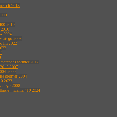
uer cft 2018
2000
 400 2010
l 2010
94 2004
es atego 2003
vo fm 2022
2022
15
0
 mercedes sprinter 2017
0 2012-2007
2004-2000
es sprinter 2004
10 2023
s atego 2008
ellinge – scania 410 2024