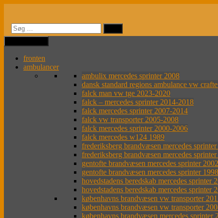
Videre
til
indhold
MENU
MENU
fronten
ambulancer
ambulix mercedes sprinter 2008
dansk standard regions ambulance vw craft
falck man vw tge 2023-2020
falck – mercedes sprinter 2014-2018
falck mercedes sprinter 2007-2014
falck vw transporter 2005-2008
falck mercedes sprinter 2000-2006
falck mercedes w124 1989
frederiksberg brandvæsen mercedes sprinte
frederiksberg brandvæsen mercedes sprinte
gentofte brandvæsen mercedes sprinter 200
gentofte brandvæsen mercedes sprinter 199
hovedstadens beredskab mercedes sprinter 
hovedstadens beredskab mercedes sprinter 
københavns brandvæsen vw transporter 201
københavns brandvæsen vw transporter 20
københavns brandvæsen mercedes sprinter 