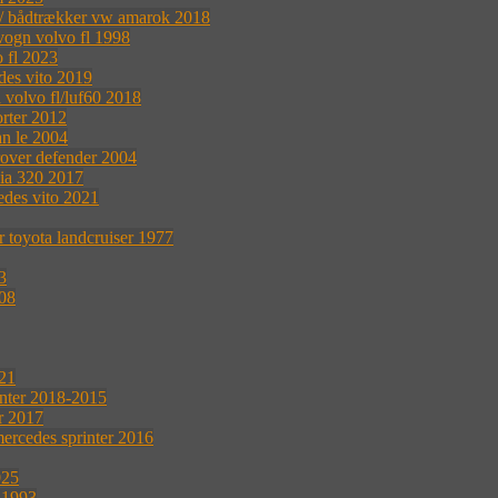
r / bådtrækker vw amarok 2018
vogn volvo fl 1998
 fl 2023
des vito 2019
 volvo fl/luf60 2018
rter 2012
n le 2004
rover defender 2004
nia 320 2017
edes vito 2021
 toyota landcruiser 1977
3
008
021
inter 2018-2015
r 2017
rcedes sprinter 2016
025
 1993