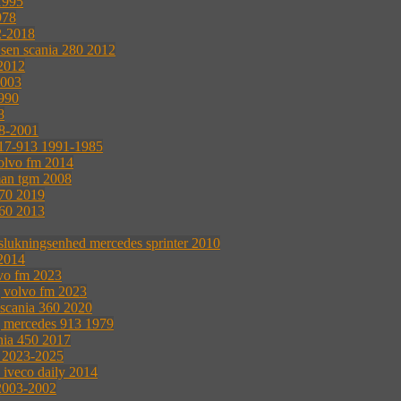
1995
978
2-2018
æsen scania 280 2012
 2012
2003
990
8
8-2001
17-913 1991-1985
volvo fm 2014
man tgm 2008
370 2019
360 2013
 slukningsenhed mercedes sprinter 2010
2014
lvo fm 2023
g volvo fm 2023
 scania 360 2020
g mercedes 913 1979
nia 450 2017
0 2023-2025
e iveco daily 2014
 2003-2002