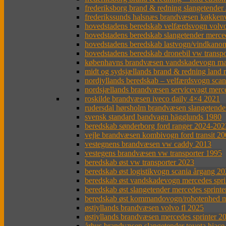
frederiksborg brand & redning slangetende
frederikssunds halsnæs brandvæsen køkken
hovedstadens beredskab velfærdsvogn volvo
hovedstadens beredskab slangetender merce
hovedstadens beredskab lastvogn/vindkanon
hovedstadens beredskab dronebil vw transpo
københavns brandvæsen vandskadevogn ma
midt og sydsjællands brand & redning land 
nordjyllands beredskab – velfærdsvogn sca
nordsjællands brandvæsen servicevagt merc
roskilde brandvæsen iveco daily 4×4 2021
rudersdal hørsholm brandvæsen slangetender
svensk standard bandvagn hägglunds 1980
beredskab sønderborg ford ranger 2024-202
vejle brandvæsen kombivogn ford transit 2
vestegnens brandvæsen vw caddy 2013
vestegens brandvæsen vw transporter 1995
beredskab øst vw transporter 2023
beredskab øst logistikvogn scania årgang 2
beredskab øst vandskadevogn mercedes spr
beredskab øst slangetender mercedes sprinte
beredskab øst kommandovogn/robotenhed me
østjyllands brandvæsen volvo fl 2025
østjyllands brandvæsen mercedes sprinter 2
århus brandvæsen slangetender toyota hiace