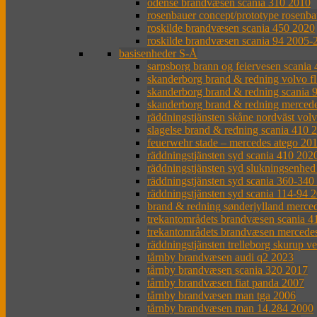
odense brandvæsen scania 310 2010
rosenbauer concept/prototype rosenba
roskilde brandvæsen scania 450 2020
roskilde brandvæsen scania 94 2005-
basisenheder S-Å
sarpsborg brann og feiervesen scania
skanderborg brand & redning volvo f
skanderborg brand & redning scania 
skanderborg brand & redning merced
räddningstjänsten skåne nordväst vol
slagelse brand & redning scania 410 
feuerwehr stade – mercedes atego 20
räddningstjänsten syd scania 410 202
räddningstjänsten syd slukningsenhed
räddningstjänsten syd scania 360-34
räddningstjänsten syd scania 114-94 
brand & redning sønderjylland merced
trekantområdets brandvæsen scania 4
trekantområdets brandvæsen mercede
räddningstjänsten trelleborg skurup v
tårnby brandvæsen audi q2 2023
tårnby brandvæsen scania 320 2017
tårnby brandvæsen fiat panda 2007
tårnby brandvæsen man tga 2006
tårnby brandvæsen man 14.284 2000