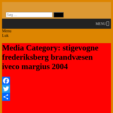
Videre
til
indhold
MENU
Menu
Luk
Media Category: stigevogne
frederiksberg brandvæsen
iveco margius 2004
Facebook
Twitter
Share