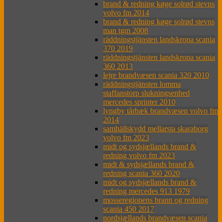
brand & redning køge solrød stevns
volvo fm 2014
brand & redning køge solrød stevns
man tgm 2008
räddningstjänsten landskrona scania
370 2019
räddningstjänsten landskrona scania
360 2013
lejre brandvæsen scania 320 2010
räddningstjänsten lomma
staffanstorp slukningsenhed
mercedes sprinter 2010
lyngby tårbæk brandvæsen volvo fm
2014
samhällskydd mellarsta skaraborg
volvo fm 2023
midt og sydsjællands brand &
redning volvo fm 2023
midt & sydsjællands brand &
redning scania 360 2020
midt og sydsjællands brand &
redning mercedes 913 1979
mosseregionens brann og redning
scania 450 2017
nordsjællands brandvæsen scania