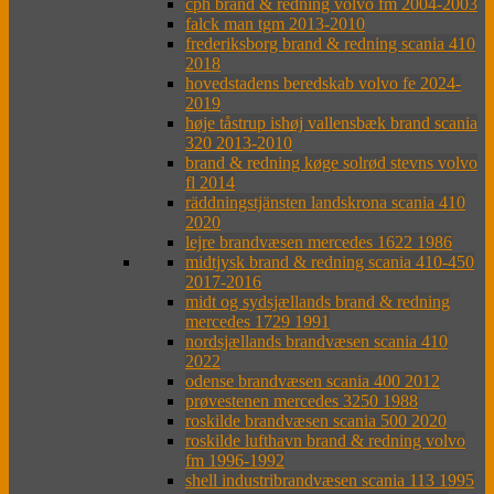
cph brand & redning volvo fm 2004-2003
falck man tgm 2013-2010
frederiksborg brand & redning scania 410
2018
hovedstadens beredskab volvo fe 2024-
2019
høje tåstrup ishøj vallensbæk brand scania
320 2013-2010
brand & redning køge solrød stevns volvo
fl 2014
räddningstjänsten landskrona scania 410
2020
lejre brandvæsen mercedes 1622 1986
midtjysk brand & redning scania 410-450
2017-2016
midt og sydsjællands brand & redning
mercedes 1729 1991
nordsjællands brandvæsen scania 410
2022
odense brandvæsen scania 400 2012
prøvestenen mercedes 3250 1988
roskilde brandvæsen scania 500 2020
roskilde lufthavn brand & redning volvo
fm 1996-1992
shell industribrandvæsen scania 113 1995