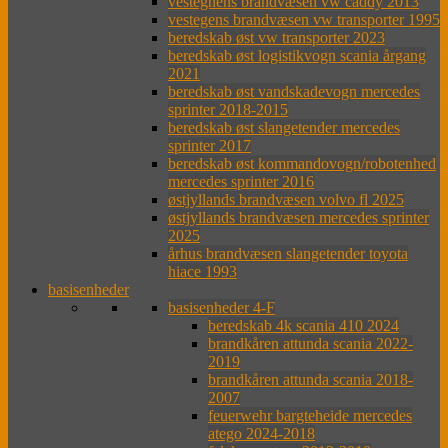
vestegnens brandvæsen vw caddy 2013
vestegens brandvæsen vw transporter 1995
beredskab øst vw transporter 2023
beredskab øst logistikvogn scania årgang
2021
beredskab øst vandskadevogn mercedes
sprinter 2018-2015
beredskab øst slangetender mercedes
sprinter 2017
beredskab øst kommandovogn/robotenhed
mercedes sprinter 2016
østjyllands brandvæsen volvo fl 2025
østjyllands brandvæsen mercedes sprinter
2025
århus brandvæsen slangetender toyota
hiace 1993
basisenheder
basisenheder 4-F
beredskab 4k scania 410 2024
brandkåren attunda scania 2022-
2019
brandkåren attunda scania 2018-
2007
feuerwehr bargteheide mercedes
atego 2024-2018