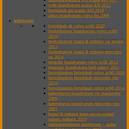
vejle brandvæsen scania 420 2022
beredskab øst scania 410 2018
århus brandvæsen volvo fm 2009
ledervogne
beredskab 4k volvo xc60 2020
frederiksberg brandvæsen volvo xc60
2010
frederiksborg brand & redning vw toureg
2023
frederiksborg brand & redning mercedes
ml 2014
gentofte brandvæsen volvo xc60 2012
gladsaxe brandvæsen ford galaxy 2011
hovedstadens beredskab volvo xc60 2018
hovedstadens beredskab mercedes vito
2016
hovedstadens beredskab volvo xc60 2014
københavns brandvæsen vw transporter
2009
københavns brandvæsen mercedes vito
2001
brand & redning køge-stevns-solrød
subaru outback 2019
räddningstjänsten landskrona + skåne