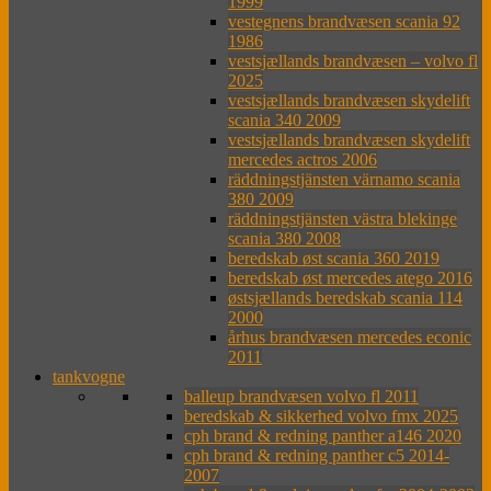
1999
vestegnens brandvæsen scania 92
1986
vestsjællands brandvæsen – volvo fl
2025
vestsjællands brandvæsen skydelift
scania 340 2009
vestsjællands brandvæsen skydelift
mercedes actros 2006
räddningstjänsten värnamo scania
380 2009
räddningstjänsten västra blekinge
scania 380 2008
beredskab øst scania 360 2019
beredskab øst mercedes atego 2016
østsjællands beredskab scania 114
2000
århus brandvæsen mercedes econic
2011
tankvogne
balleup brandvæsen volvo fl 2011
beredskab & sikkerhed volvo fmx 2025
cph brand & redning panther a146 2020
cph brand & redning panther c5 2014-
2007