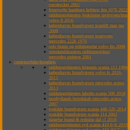
eurotrecker 2002
feuerwehr hamburg liebherr ltm 1070 2022
räddningstjänsten jönköping tavlevogn/tma
volvo fl 2016
københavns brandvæsen kranlift man tga
2008
københavns brandvæsen kranvogn
mercedes 2226 1976
oslo brann og redningsetat volvo fm 2008
sörmlandskustens räddningstjänst
mercedes unimog 2001
conteinerbiler/kroghejs
räddningstjänsten höganäs scania 113 1996
københavns brandvæsen volvo fe 2018-
2015
københavns brandvæsen mercedes actros
2013
räddningstjänsten laholm scania 500 2018
nordjyllands beredskab mercedes actros
2007
roskilde brandvæsen scania 440-320 2014
roskilde brandvæsen scania 114 2002
slagelse brand & redning daf cf 2018
räddningstjänsten syd scania 410 6×6 2019
räddningstjänsten syd scania 410 2017