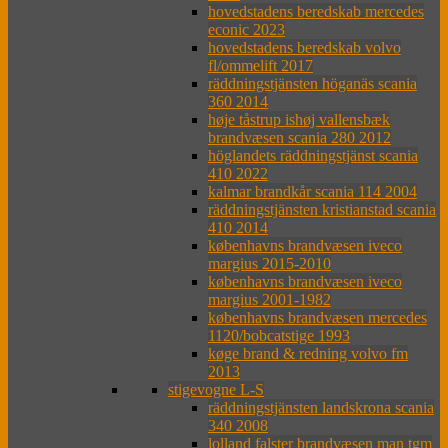
hovedstadens beredskab mercedes
econic 2023
hovedstadens beredskab volvo
fl/ommelift 2017
räddningstjänsten höganäs scania
360 2014
høje tåstrup ishøj vallensbæk
brandvæsen scania 280 2012
höglandets räddningstjänst scania
410 2022
kalmar brandkår scania 114 2004
räddningstjänsten kristianstad scania
410 2014
københavns brandvæsen iveco
margius 2015-2010
københavns brandvæsen iveco
margius 2001-1982
københavns brandvæsen mercedes
1120/bobcatstige 1993
køge brand & redning volvo fm
2013
stigevogne L-S
räddningstjänsten landskrona scania
340 2008
lolland falster brandvæsen man tgm