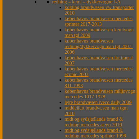
redning – kemi – dykkervogne J-Å
kolding brandvæsen vw transporter
2010
københavns brandvæsen mercedes
sprinter 2017-2013
københavns brandvæsen kemivogn
man tgl 2009
københavns brandvæsen
redning/dykkervogn man tgl 2007-
2006
københavns brandvæsen for transit
2007
københavns brandvæsen mercedes
econic 2003
københavns brandvæsen mercedes
811 1993
københavns brandvæsen milijøvogn
mercedes 1017 1978
lejre brandvæsen iveco daily 2009
middelfart brandvæsen man tgm
2010
midt og sydsjællands brand &
redning mercedes atego 2010
midt og sydsjællands brand &
redning mercedes sprinter 1996