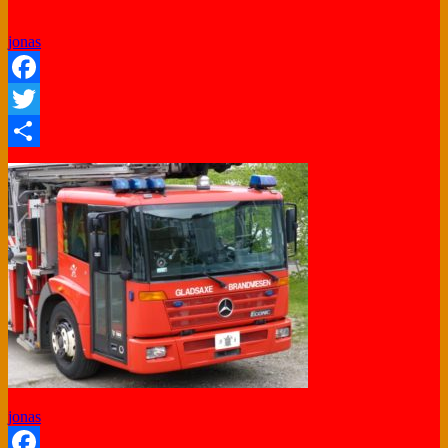
jonas
Facebook
Twitter
Share
jonas