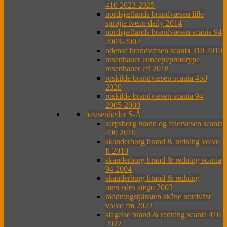
410 2023-2025
nordsjællands brandvæsen lille
sprøjte iveco daily 2014
nordsjællands brandvæsen scania 94
2003-2002
odense brandvæsen scania 310 2010
rosenbauer concept/prototype
rosenbauer cft 2018
roskilde brandvæsen scania 450
2020
roskilde brandvæsen scania 94
2005-2000
basisenheder S-Å
sarpsborg brann og feiervesen scania
400 2010
skanderborg brand & redning volvo
fl 2010
skanderborg brand & redning scania
94 2004
skanderborg brand & redning
mercedes atego 2003
räddningstjänsten skåne nordväst
volvo fm 2022
slagelse brand & redning scania 410
2022