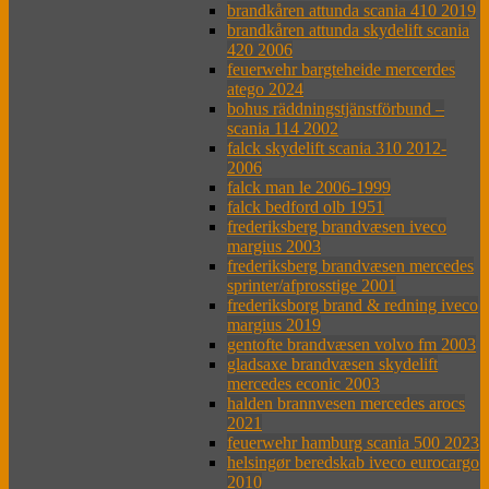
brandkåren attunda scania 410 2019
brandkåren attunda skydelift scania
420 2006
feuerwehr bargteheide mercerdes
atego 2024
bohus räddningstjänstförbund –
scania 114 2002
falck skydelift scania 310 2012-
2006
falck man le 2006-1999
falck bedford olb 1951
frederiksberg brandvæsen iveco
margius 2003
frederiksberg brandvæsen mercedes
sprinter/afprosstige 2001
frederiksborg brand & redning iveco
margius 2019
gentofte brandvæsen volvo fm 2003
gladsaxe brandvæsen skydelift
mercedes econic 2003
halden brannvesen mercedes arocs
2021
feuerwehr hamburg scania 500 2023
helsingør beredskab iveco eurocargo
2010