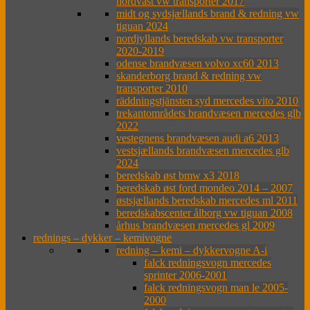
nordväst vw transporter 2017
midt og sydsjællands brand & redning vw
tiguan 2024
nordjyllands beredskab vw transporter
2020-2019
odense brandvæsen volvo xc60 2013
skanderborg brand & redning vw
transporter 2010
räddningstjänsten syd mercedes vito 2010
trekantområdets brandvæsen mercedes glb
2022
vestegnens brandvæsen audi a6 2013
vestsjællands brandvæsen mercedes glb
2024
beredskab øst bmw x3 2018
beredskab øst ford mondeo 2014 – 2007
østsjællands beredskab mercedes ml 2011
beredskabscenter ålborg vw tiguan 2008
århus brandvæsen mercedes gl 2009
rednings – dykker – kemivogne
redning – kemi – dykkervogne A-i
falck redningsvogn mercedes
sprinter 2006-2001
falck redningsvogn man le 2005-
2000