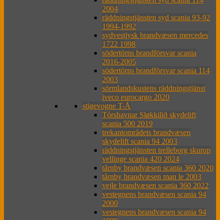
2004
räddningstjänsten syd scania 93-92
1994-1992
sydvestjysk brandvæsen mercedes
1722 1998
södertörns brandförsvar scania
2016-2005
södertörns brandförsvar scania 114
2003
sörmlandskustens räddningstjänst
iveco eurocargo 2020
stigevogne T-Å
Tórshavnar Sløkkilið skydelift
scania 500 2019
trekantområdets brandvæsen
skydelift scania 94 2003
räddningstjänsten trelleborg skurup
vellinge scania 420 2024
tårnby brandvæsen scania 360 2020
tårnby brandvæsen man le 2003
vejle brandvæsen scania 360 2022
vestegnens brandvæsen scania 94
2000
vestegnens brandvæsen scania 94