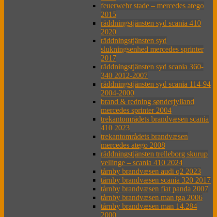
feuerwehr stade – mercedes atego
2015
räddningstjänsten syd scania 410
2020
räddningstjänsten syd
slukningsenhed mercedes sprinter
2017
räddningstjänsten syd scania 360-
340 2012-2007
räddningstjänsten syd scania 114-94
2004-2000
brand & redning sønderjylland
mercedes sprinter 2004
trekantområdets brandvæsen scania
410 2023
trekantområdets brandvæsen
mercedes atego 2008
räddningstjänsten trelleborg skurup
vellinge – scania 410 2024
tårnby brandvæsen audi q2 2023
tårnby brandvæsen scania 320 2017
tårnby brandvæsen fiat panda 2007
tårnby brandvæsen man tga 2006
tårnby brandvæsen man 14.284
2000