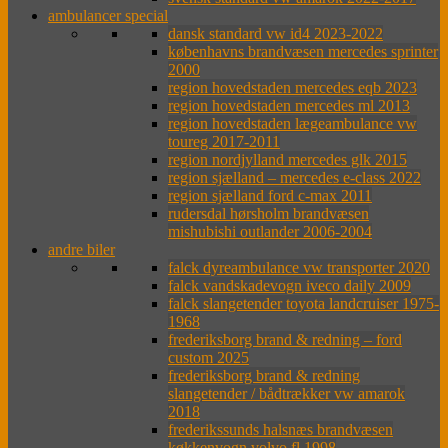
ambulancer special
dansk standard vw id4 2023-2022
københavns brandvæsen mercedes sprinter
2000
region hovedstaden mercedes eqb 2023
region hovedstaden mercedes ml 2013
region hovedstaden lægeambulance vw
toureg 2017-2011
region nordjylland mercedes glk 2015
region sjælland – mercedes e-class 2022
region sjælland ford c-max 2011
rudersdal hørsholm brandvæsen
mishubishi outlander 2006-2004
andre biler
falck dyreambulance vw transporter 2020
falck vandskadevogn iveco daily 2009
falck slangetender toyota landcruiser 1975-
1968
frederiksborg brand & redning – ford
custom 2025
frederiksborg brand & redning
slangetender / bådtrækker vw amarok
2018
frederikssunds halsnæs brandvæsen
køkkenvogn volvo fl 1998