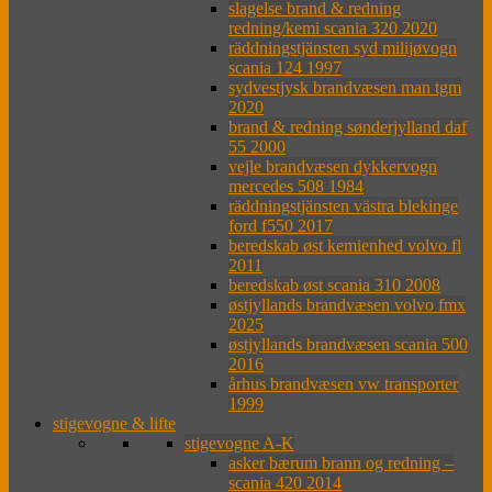
slagelse brand & redning
redning/kemi scania 320 2020
räddningstjänsten syd milijøvogn
scania 124 1997
sydvestjysk brandvæsen man tgm
2020
brand & redning sønderjylland daf
55 2000
vejle brandvæsen dykkervogn
mercedes 508 1984
räddningstjänsten västra blekinge
ford f550 2017
beredskab øst kemienhed volvo fl
2011
beredskab øst scania 310 2008
østjyllands brandvæsen volvo fmx
2025
østjyllands brandvæsen scania 500
2016
århus brandvæsen vw transporter
1999
stigevogne & lifte
stigevogne A-K
asker bærum brann og redning –
scania 420 2014