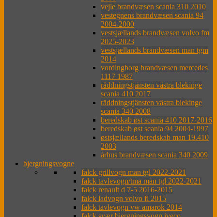
vejle brandvæsen scania 310 2010
vestegnens brandvæsen scania 94
2004-2000
vestsjællands brandvæsen volvo fm
2025-2023
vestsjællands brandvæsen man tgm
2014
vordingborg brandvæsen mercedes
1117 1987
räddningstjänsten västra blekinge
scania 410 2017
räddningstjänsten västra blekinge
scania 340 2008
beredskab øst scania 410 2017-2016
beredskab øst scania 94 2004-1997
østsjællands beredskab man 19.410
2003
århus brandvæsen scania 340 2009
bjergningsvogne
falck grillvogn man tgl 2022-2021
falck tavlevogn/tma man tgl 2022-2021
falck renault d 7-5 2016-2015
falck ladvogn volvo fl 2015
falck tavlevogn vw amarok 2014
falck svær bjergningsvogn iveco