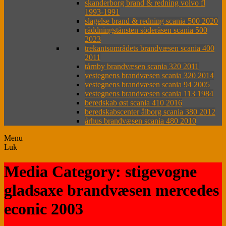
skanderborg brand & redning volvo fl
1993-1991
slagelse brand & redning scania 500 2020
räddningstänsten söderåsen scania 500
2023
trekantsområdets brandvæsen scania 400
2011
tårnby brandvæsen scania 320 2011
vestegnens brandvæsen scania 320 2014
vestegnens brandvæsen scania 94 2005
vestegnens brandvæsen scania 113 1984
beredskab øst scania 410 2016
beredskabscenter ålborg scania 380 2012
århus brandvæsen scania 480 2010
Menu
Luk
Media Category: stigevogne
gladsaxe brandvæsen mercedes
econic 2003