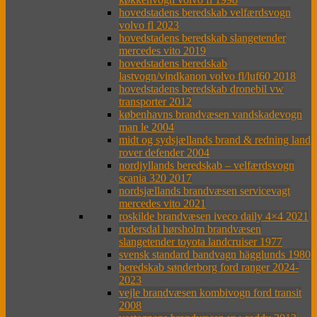
hovedstadens beredskab velfærdsvogn
volvo fl 2023
hovedstadens beredskab slangetender
mercedes vito 2019
hovedstadens beredskab
lastvogn/vindkanon volvo fl/luf60 2018
hovedstadens beredskab dronebil vw
transporter 2012
københavns brandvæsen vandskadevogn
man le 2004
midt og sydsjællands brand & redning land
rover defender 2004
nordjyllands beredskab – velfærdsvogn
scania 320 2017
nordsjællands brandvæsen servicevagt
mercedes vito 2021
roskilde brandvæsen iveco daily 4×4 2021
rudersdal hørsholm brandvæsen
slangetender toyota landcruiser 1977
svensk standard bandvagn hägglunds 1980
beredskab sønderborg ford ranger 2024-
2023
vejle brandvæsen kombivogn ford transit
2008