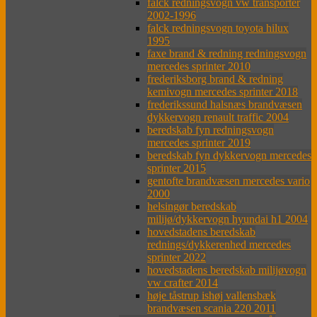
falck redningsvogn vw transporter
2002-1996
falck redningsvogn toyota hilux
1995
faxe brand & redning redningsvogn
mercedes sprinter 2010
frederiksborg brand & redning
kemivogn mercedes sprinter 2018
frederikssund halsnæs brandvæsen
dykkervogn renault traffic 2004
beredskab fyn redningsvogn
mercedes sprinter 2019
beredskab fyn dykkervogn mercedes
sprinter 2015
gentofte brandvæsen mercedes vario
2000
helsingør beredskab
milijø/dykkervogn hyundai h1 2004
hovedstadens beredskab
rednings/dykkerenhed mercedes
sprinter 2022
hovedstadens beredskab milijøvogn
vw crafter 2014
høje tåstrup ishøj vallensbæk
brandvæsen scania 220 2011