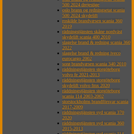
500 2024 drejestige
oslo brann og redningsetat scania
500 2024 skydelift
roskilde brandvæsen scania 360
2019
rädningstjänsten skåne nordväst
skydelift scania 400 2010
slagelse brand & redning scania 360
2022
slagelse brand & redning iveco
eurocargo 2002
sorø brandvæsen scania 340 2010
räddningstjänsten storgöteborg
volvo fe 2021-2013
räddningstjänsten storgöteborg
skydelift volvo fmx 2020
räddningstjänsten storgöteborg
scania 114 2003-2002
storstockholms brandförsvar scania
2017-2009
räddningstjänsten syd scania 370
2020
räddningstjänsten syd scania 360
2015-2013
räddningstjänsten syd scania 114