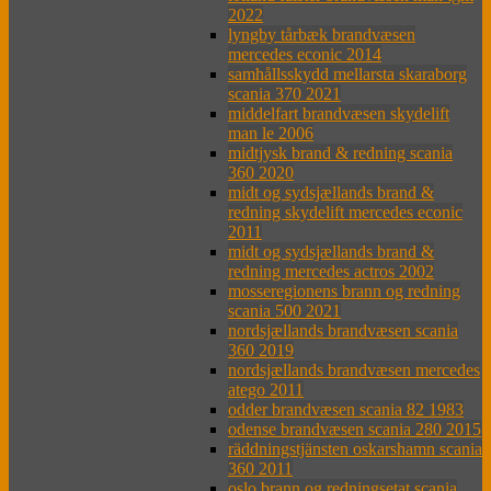
2022
lyngby tårbæk brandvæsen
mercedes econic 2014
samhållsskydd mellarsta skaraborg
scania 370 2021
middelfart brandvæsen skydelift
man le 2006
midtjysk brand & redning scania
360 2020
midt og sydsjællands brand &
redning skydelift mercedes econic
2011
midt og sydsjællands brand &
redning mercedes actros 2002
mosseregionens brann og redning
scania 500 2021
nordsjællands brandvæsen scania
360 2019
nordsjællands brandvæsen mercedes
atego 2011
odder brandvæsen scania 82 1983
odense brandvæsen scania 280 2015
räddningstjänsten oskarshamn scania
360 2011
oslo brann og redningsetat scania