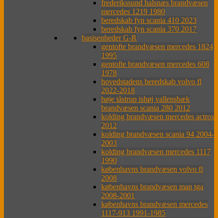
frederikssund halsnæs brandvæsen
mercedes 1219 1980
beredskab fyn scania 410 2023
beredskab fyn scania 370 2017
basisenheder G-R
gentofte brandvæsen mercedes 1824
1995
gentofte brandvæsen mercedes 608
1978
hovedstadens beredskab volvo fl
2022-2018
høje tåstrup ishøj vallensbæk
brandvæsen scania 280 2012
kolding brandvæsen mercedes actros
2012
kolding brandvæsen scania 94 2004-
2003
kolding brandvæsen mercedes 1117
1990
københavns brandvæsen volvo fl
2008
københavns brandvæsen man tga
2008-2001
københavns brandvæsen mercedes
1117-913 1991-1985